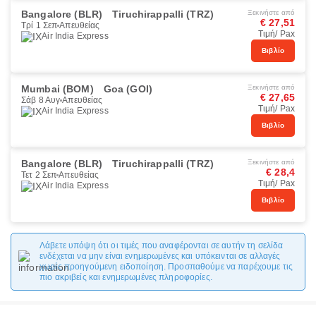
Bangalore (BLR)
Tiruchirappalli (TRZ)
Ξεκινήστε από
€ 27,51
Τρί 1 Σεπ
Απευθείας
Τιμή/ Pax
Air India Express
Βιβλίο
Mumbai (BOM)
Goa (GOI)
Ξεκινήστε από
€ 27,65
Σάβ 8 Αυγ
Απευθείας
Τιμή/ Pax
Air India Express
Βιβλίο
Bangalore (BLR)
Tiruchirappalli (TRZ)
Ξεκινήστε από
€ 28,4
Τετ 2 Σεπ
Απευθείας
Τιμή/ Pax
Air India Express
Βιβλίο
Λάβετε υπόψη ότι οι τιμές που αναφέρονται σε αυτήν τη σελίδα
ενδέχεται να μην είναι ενημερωμένες και υπόκεινται σε αλλαγές
χωρίς προηγούμενη ειδοποίηση. Προσπαθούμε να παρέχουμε τις
πιο ακριβείς και ενημερωμένες πληροφορίες.