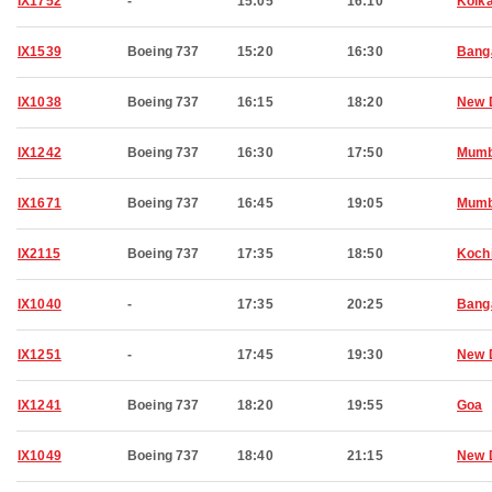
IX1752
-
15:05
16:10
Kolk
IX1539
Boeing 737
15:20
16:30
Bang
IX1038
Boeing 737
16:15
18:20
New 
IX1242
Boeing 737
16:30
17:50
Mumb
IX1671
Boeing 737
16:45
19:05
Mumb
IX2115
Boeing 737
17:35
18:50
Koch
IX1040
-
17:35
20:25
Bang
IX1251
-
17:45
19:30
New 
IX1241
Boeing 737
18:20
19:55
Goa
IX1049
Boeing 737
18:40
21:15
New 