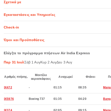
Σχετικά με
Εγκαταστάσεις και Υπηρεσίες
Check-in
Όροι και Προϋποθέσεις
Ελέγξτε το πρόγραμμα πτήσεων Air India Express
Παρ 31 Ιουλ
Σάβ 1 Αυγ
Κυρ 2 Αυγ
Δευ 3 Αυγ
Μοντέλο
Αριθμός πτήσης.
Αναχωρεί
Φτάνει
Π
αεροσκάφους
IX472
-
01:15
08:35
Man
IX5976
Boeing 737
01:35
04:20
Bang
IX374
-
02:05
09:15
Man