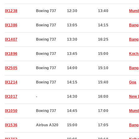
IX1238
Boeing 737
12:30
13:40
Mumb
IX1386
Boeing 737
13:05
14:15
Bang
IX1407
Boeing 737
13:30
16:25
Bang
IX1896
Boeing 737
13:45
15:00
Koch
IX2505
Boeing 737
14:00
15:10
Bang
IX1214
Boeing 737
14:15
15:40
Goa
IX1017
-
14:30
16:00
New 
IX1050
Boeing 737
14:45
17:00
Mumb
IX1536
Airbus A320
15:00
17:05
Bang