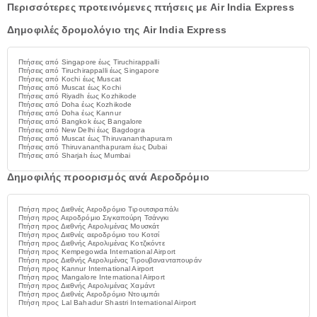
Περισσότερες προτεινόμενες πτήσεις με Air India Express
Δημοφιλές δρομολόγιο της Air India Express
Πτήσεις από Singapore έως Tiruchirappalli
Πτήσεις από Tiruchirappalli έως Singapore
Πτήσεις από Kochi έως Muscat
Πτήσεις από Muscat έως Kochi
Πτήσεις από Riyadh έως Kozhikode
Πτήσεις από Doha έως Kozhikode
Πτήσεις από Doha έως Kannur
Πτήσεις από Bangkok έως Bangalore
Πτήσεις από New Delhi έως Bagdogra
Πτήσεις από Muscat έως Thiruvananthapuram
Πτήσεις από Thiruvananthapuram έως Dubai
Πτήσεις από Sharjah έως Mumbai
Δημοφιλής προορισμός ανά Αεροδρόμιο
Πτήση προς Διεθνές Αεροδρόμιο Τιρουτσιραπάλι
Πτήση προς Αεροδρόμιο Σιγκαπούρη Τσάνγκι
Πτήση προς Διεθνής Αερολιμένας Μουσκάτ
Πτήση προς Διεθνές αεροδρόμιο του Κοτσί
Πτήση προς Διεθνής Αερολιμένας Κοτζικόντε
Πτήση προς Kempegowda International Airport
Πτήση προς Διεθνής Αερολιμένας Τιρουβανανταπουράν
Πτήση προς Kannur International Airport
Πτήση προς Mangalore International Airport
Πτήση προς Διεθνής Αερολιμένας Χαμάντ
Πτήση προς Διεθνές Αεροδρόμιο Ντουμπάι
Πτήση προς Lal Bahadur Shastri International Airport