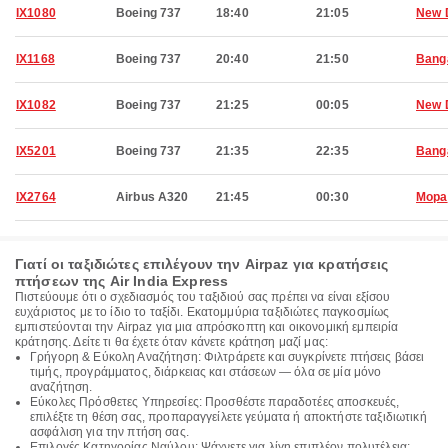
IX1080
Boeing 737
18:40
21:05
New 
IX1168
Boeing 737
20:40
21:50
Bang
IX1082
Boeing 737
21:25
00:05
New 
IX5201
Boeing 737
21:35
22:35
Bang
IX2764
Airbus A320
21:45
00:30
Mopa
Γιατί οι ταξιδιώτες επιλέγουν την Airpaz για κρατήσεις
πτήσεων της Air India Express
Πιστεύουμε ότι ο σχεδιασμός του ταξιδιού σας πρέπει να είναι εξίσου
ευχάριστος με το ίδιο το ταξίδι. Εκατομμύρια ταξιδιώτες παγκοσμίως
εμπιστεύονται την Airpaz για μια απρόσκοπτη και οικονομική εμπειρία
κράτησης. Δείτε τι θα έχετε όταν κάνετε κράτηση μαζί μας:
Γρήγορη & Εύκολη Αναζήτηση: Φιλτράρετε και συγκρίνετε πτήσεις βάσει
τιμής, προγράμματος, διάρκειας και στάσεων — όλα σε μία μόνο
αναζήτηση.
Εύκολες Πρόσθετες Υπηρεσίες: Προσθέστε παραδοτέες αποσκευές,
επιλέξτε τη θέση σας, προπαραγγείλετε γεύματα ή αποκτήστε ταξιδιωτική
ασφάλιση για την πτήση σας.
Επιλογές Κατηγορίας Ναύλου: Ψάχνετε για λίγη επιπλέον πολυτέλεια;