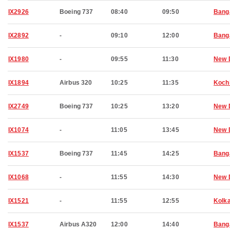
IX2926
Boeing 737
08:40
09:50
Bang
IX2892
-
09:10
12:00
Bang
IX1980
-
09:55
11:30
New 
IX1894
Airbus 320
10:25
11:35
Koch
IX2749
Boeing 737
10:25
13:20
New 
IX1074
-
11:05
13:45
New 
IX1537
Boeing 737
11:45
14:25
Bang
IX1068
-
11:55
14:30
New 
IX1521
-
11:55
12:55
Kolk
IX1537
Airbus A320
12:00
14:40
Bang