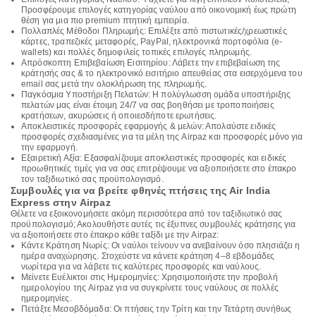
Προσφέρουμε επιλογές κατηγορίας ναύλου από οικονομική έως πρώτη
θέση για μια πιο premium πτητική εμπειρία.
Πολλαπλές Μέθοδοι Πληρωμής: Επιλέξτε από πιστωτικές/χρεωστικές
κάρτες, τραπεζικές μεταφορές, PayPal, ηλεκτρονικά πορτοφόλια (e-
wallets) και πολλές δημοφιλείς τοπικές επιλογές πληρωμής.
Απρόσκοπτη Επιβεβαίωση Εισιτηρίου: Λάβετε την επιβεβαίωση της
κράτησής σας & το ηλεκτρονικό εισιτήριο απευθείας στα εισερχόμενα του
email σας μετά την ολοκλήρωση της πληρωμής.
Παγκόσμια Υποστήριξη Πελατών: Η πολύγλωσση ομάδα υποστήριξης
πελατών μας είναι έτοιμη 24/7 να σας βοηθήσει με τροποποιήσεις
κρατήσεων, ακυρώσεις ή οποιεσδήποτε ερωτήσεις.
Αποκλειστικές προσφορές εφαρμογής & μελών: Απολαύστε ειδικές
προσφορές σχεδιασμένες για τα μέλη της Airpaz και προσφορές μόνο για
την εφαρμογή.
Εξαιρετική Αξία: Εξασφαλίζουμε αποκλειστικές προσφορές και ειδικές
προωθητικές τιμές για να σας επιτρέψουμε να αξιοποιήσετε στο έπακρο
τον ταξιδιωτικό σας προϋπολογισμό.
Συμβουλές για να βρείτε φθηνές πτήσεις της Air India
Express στην Airpaz
Θέλετε να εξοικονομήσετε ακόμη περισσότερα από τον ταξιδιωτικό σας
προϋπολογισμό; Ακολουθήστε αυτές τις έξυπνες συμβουλές κράτησης για
να αξιοποιήσετε στο έπακρο κάθε ταξίδι με την Airpaz:
Κάντε Κράτηση Νωρίς: Οι ναύλοι τείνουν να ανεβαίνουν όσο πλησιάζει η
ημέρα αναχώρησης. Στοχεύστε να κάνετε κράτηση 4–8 εβδομάδες
νωρίτερα για να λάβετε τις καλύτερες προσφορές και ναύλους.
Μείνετε Ευέλικτοι στις Ημερομηνίες: Χρησιμοποιήστε την προβολή
ημερολογίου της Airpaz για να συγκρίνετε τους ναύλους σε πολλές
ημερομηνίες.
Πετάξτε Μεσοβδόμαδα: Οι πτήσεις την Τρίτη και την Τετάρτη συνήθως