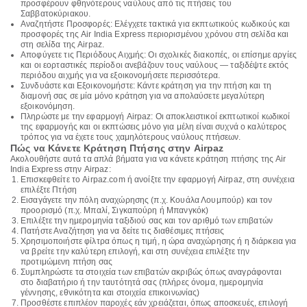
προσφέρουν φθηνότερους ναύλους από τις πτήσεις του
Σαββατοκύριακου.
Αναζητήστε Προσφορές: Ελέγχετε τακτικά για εκπτωτικούς κωδικούς και
προσφορές της Air India Express περιορισμένου χρόνου στη σελίδα και
στη σελίδα της Airpaz.
Αποφύγετε τις Περιόδους Αιχμής: Οι σχολικές διακοπές, οι επίσημε αργίες
και οι εορταστικές περίοδοι ανεβάζουν τους ναύλους — ταξιδέψτε εκτός
περιόδου αιχμής για να εξοικονομήσετε περισσότερα.
Συνδυάστε και Εξοικονομήστε: Κάντε κράτηση για την πτήση και τη
διαμονή σας σε μία μόνο κράτηση για να απολαύσετε μεγαλύτερη
εξοικονόμηση.
Πληρώστε με την εφαρμογή Airpaz: Οι αποκλειστικοί εκπτωτικοί κωδικοί
της εφαρμογής και οι εκπτώσεις μόνο για μέλη είναι συχνά ο καλύτερος
τρόπος για να έχετε τους χαμηλότερους ναύλους πτήσεων.
Πώς να Κάνετε Κράτηση Πτήσης στην Airpaz
Ακολουθήστε αυτά τα απλά βήματα για να κάνετε κράτηση πτήσης της Air
India Express στην Airpaz:
Επισκεφθείτε το Airpaz.com ή ανοίξτε την εφαρμογή Airpaz, στη συνέχεια
επιλέξτε Πτήση
Εισαγάγετε την πόλη αναχώρησης (π.χ. Κουάλα Λουμπούρ) και τον
προορισμό (π.χ. Μπαλί, Σιγκαπούρη ή Μπανγκόκ)
Επιλέξτε την ημερομηνία ταξιδιού σας και τον αριθμό των επιβατών
Πατήστε Αναζήτηση για να δείτε τις διαθέσιμες πτήσεις
Χρησιμοποιήστε φίλτρα όπως η τιμή, η ώρα αναχώρησης ή η διάρκεια για
να βρείτε την καλύτερη επιλογή, και στη συνέχεια επιλέξτε την
προτιμώμενη πτήση σας
Συμπληρώστε τα στοιχεία των επιβατών ακριβώς όπως αναγράφονται
στο διαβατήριο ή την ταυτότητά σας (πλήρες όνομα, ημερομηνία
γέννησης, εθνικότητα και στοιχεία επικοινωνίας)
Προσθέστε επιπλέον παροχές εάν χρειάζεται, όπως αποσκευές, επιλογή