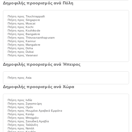
Δημοφιλής προορισμός ανά Πόλη
Πτήση προς Tiruchirappalli
Πτήση προς Singapore
Πτήση προς Muscat
Πτήση προς Kochi
Πτήση προς Kozhikode
Πτήση προς Bangalore
Πτήση προς Thiruvananthapuram
Πτήση προς Kannur
Πτήση προς Mangalore
Πτήση προς Doha
Πτήση προς Dubai
Πτήση προς Varanasi
Δημοφιλής προορισμός ανά Ήπειρος
Πτήση προς Asia
Δημοφιλής προορισμός ανά Χώρα
Πτήση προς Ινδία
Πτήση προς Σιγκαπούρη
Πτήση προς Ομάν
Πτήση προς Ηνωμένα Αραβικά Εμιράτα
Πτήση προς Κατάρ
Πτήση προς Μπαχρέιν
Πτήση προς Σαουδική Αραβία
Πτήση προς Ταϊλάνδη
Πτήση προς Νεπάλ
Πτήση προς Κουβέιτ