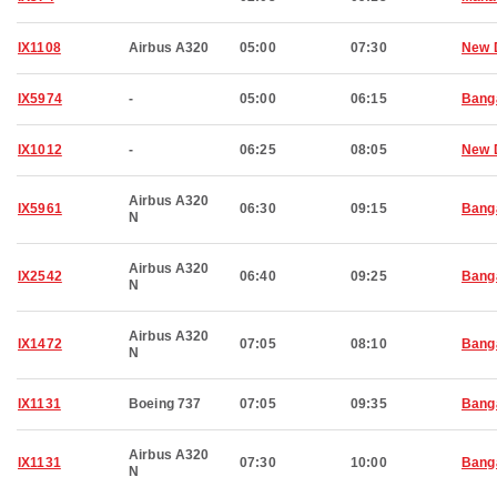
IX1108
Airbus A320
05:00
07:30
New 
IX5974
-
05:00
06:15
Bang
IX1012
-
06:25
08:05
New 
Airbus A320
IX5961
06:30
09:15
Bang
N
Airbus A320
IX2542
06:40
09:25
Bang
N
Airbus A320
IX1472
07:05
08:10
Bang
N
IX1131
Boeing 737
07:05
09:35
Bang
Airbus A320
IX1131
07:30
10:00
Bang
N