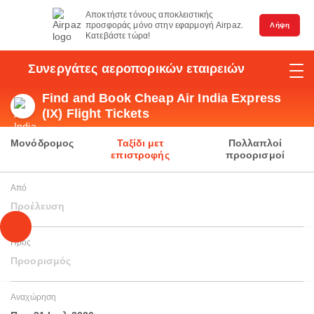
Αποκτήστε τόνους αποκλειστικής
προσφοράς μόνο στην εφαρμογή Airpaz.
Λήψη
Κατεβάστε τώρα!
Συνεργάτες αεροπορικών εταιρειών
Find and Book Cheap Air India Express
(IX) Flight Tickets
Μονόδρομος
Ταξίδι μετ
Πολλαπλοί
επιστροφής
προορισμοί
Από
Προέλευση
Προς
Προορισμός
Αναχώρηση