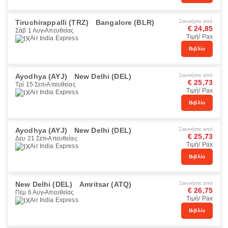
Tiruchirappalli (TRZ)
Bangalore (BLR)
Ξεκινήστε από
€ 24,85
Σάβ 1 Αυγ
Απευθείας
Τιμή/ Pax
Air India Express
Βιβλίο
Ayodhya (AYJ)
New Delhi (DEL)
Ξεκινήστε από
€ 25,73
Τρί 15 Σεπ
Απευθείας
Τιμή/ Pax
Air India Express
Βιβλίο
Ayodhya (AYJ)
New Delhi (DEL)
Ξεκινήστε από
€ 25,73
Δευ 21 Σεπ
Απευθείας
Τιμή/ Pax
Air India Express
Βιβλίο
New Delhi (DEL)
Amritsar (ATQ)
Ξεκινήστε από
€ 26,75
Πέμ 6 Αυγ
Απευθείας
Τιμή/ Pax
Air India Express
Βιβλίο