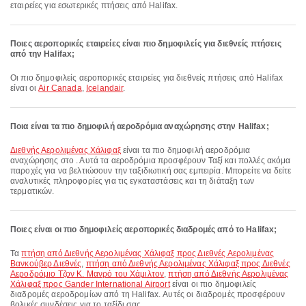
εταιρείες για εσωτερικές πτήσεις από Halifax.
Ποιες αεροπορικές εταιρείες είναι πιο δημοφιλείς για διεθνείς πτήσεις
από την Halifax;
Οι πιο δημοφιλείς αεροπορικές εταιρείες για διεθνείς πτήσεις από Halifax
είναι οι
Air Canada
,
Icelandair
.
Ποια είναι τα πιο δημοφιλή αεροδρόμια αναχώρησης στην Halifax;
Διεθνής Αερολιμένας Χάλιφαξ
είναι τα πιο δημοφιλή αεροδρόμια
αναχώρησης στο . Αυτά τα αεροδρόμια προσφέρουν Ταξί και πολλές ακόμα
παροχές για να βελτιώσουν την ταξιδιωτική σας εμπειρία. Μπορείτε να δείτε
αναλυτικές πληροφορίες για τις εγκαταστάσεις και τη διάταξη των
τερματικών.
Ποιες είναι οι πιο δημοφιλείς αεροπορικές διαδρομές από το Halifax;
Τα
πτήση από Διεθνής Αερολιμένας Χάλιφαξ προς Διεθνές Αερολιμένας
Βανκούβερ Διεθνές
,
πτήση από Διεθνής Αερολιμένας Χάλιφαξ προς Διεθνές
Αεροδρόμιο Τζον Κ. Μανρό του Χάμιλτον
,
πτήση από Διεθνής Αερολιμένας
Χάλιφαξ προς Gander International Airport
είναι οι πιο δημοφιλείς
διαδρομές αεροδρομίων από τη Halifax. Αυτές οι διαδρομές προσφέρουν
βολικές συνδέσεις για το ταξίδι σας.