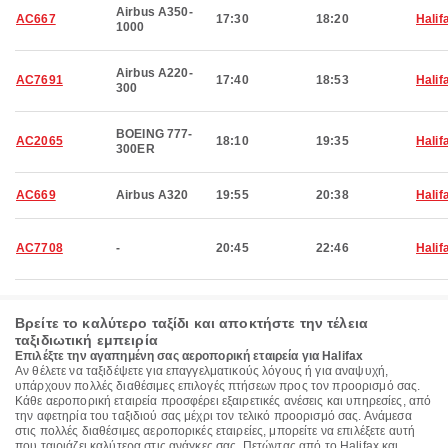
Airbus A350-
AC667
17:30
18:20
Halif
1000
Airbus A220-
AC7691
17:40
18:53
Halif
300
BOEING 777-
AC2065
18:10
19:35
Halif
300ER
AC669
Airbus A320
19:55
20:38
Halif
AC7708
-
20:45
22:46
Halif
Βρείτε το καλύτερο ταξίδι και αποκτήστε την τέλεια
ταξιδιωτική εμπειρία
Επιλέξτε την αγαπημένη σας αεροπορική εταιρεία για Halifax
Αν θέλετε να ταξιδέψετε για επαγγελματικούς λόγους ή για αναψυχή,
υπάρχουν πολλές διαθέσιμες επιλογές πτήσεων προς τον προορισμό σας.
Κάθε αεροπορική εταιρεία προσφέρει εξαιρετικές ανέσεις και υπηρεσίες, από
την αφετηρία του ταξιδιού σας μέχρι τον τελικό προορισμό σας. Ανάμεσα
στις πολλές διαθέσιμες αεροπορικές εταιρείες, μπορείτε να επιλέξετε αυτή
που ταιριάζει καλύτερα στις ανάγκες σας. Πετώντας από το Halifax και