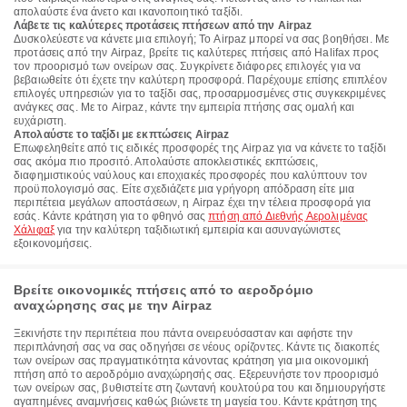
απολαύστε ένα άνετο και ικανοποιητικό ταξίδι.
Λάβετε τις καλύτερες προτάσεις πτήσεων από την Airpaz
Δυσκολεύεστε να κάνετε μια επιλογή; Το Airpaz μπορεί να σας βοηθήσει. Με
προτάσεις από την Airpaz, βρείτε τις καλύτερες πτήσεις από Halifax προς
τον προορισμό των ονείρων σας. Συγκρίνετε διάφορες επιλογές για να
βεβαιωθείτε ότι έχετε την καλύτερη προσφορά. Παρέχουμε επίσης επιπλέον
επιλογές υπηρεσιών για το ταξίδι σας, προσαρμοσμένες στις συγκεκριμένες
ανάγκες σας. Με το Airpaz, κάντε την εμπειρία πτήσης σας ομαλή και
ευχάριστη.
Απολαύστε το ταξίδι με εκπτώσεις Airpaz
Επωφεληθείτε από τις ειδικές προσφορές της Airpaz για να κάνετε το ταξίδι
σας ακόμα πιο προσιτό. Απολαύστε αποκλειστικές εκπτώσεις,
διαφημιστικούς ναύλους και εποχιακές προσφορές που καλύπτουν τον
προϋπολογισμό σας. Είτε σχεδιάζετε μια γρήγορη απόδραση είτε μια
περιπέτεια μεγάλων αποστάσεων, η Airpaz έχει την τέλεια προσφορά για
εσάς. Κάντε κράτηση για το φθηνό σας
πτήση από Διεθνής Αερολιμένας
Χάλιφαξ
για την καλύτερη ταξιδιωτική εμπειρία και ασυναγώνιστες
εξοικονομήσεις.
Βρείτε οικονομικές πτήσεις από το αεροδρόμιο
αναχώρησης σας με την Airpaz
Ξεκινήστε την περιπέτεια που πάντα ονειρευόσασταν και αφήστε την
περιπλάνησή σας να σας οδηγήσει σε νέους ορίζοντες. Κάντε τις διακοπές
των ονείρων σας πραγματικότητα κάνοντας κράτηση για μια οικονομική
πτήση από το αεροδρόμιο αναχώρησής σας. Εξερευνήστε τον προορισμό
των ονείρων σας, βυθιστείτε στη ζωντανή κουλτούρα του και δημιουργήστε
αγαπημένες αναμνήσεις καθώς βιώνετε τη μαγεία του. Κάντε κράτηση της