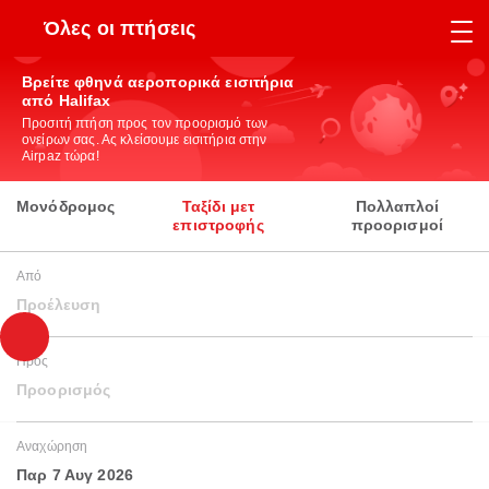
Όλες οι πτήσεις
Βρείτε φθηνά αεροπορικά εισιτήρια
από Halifax
Προσιτή πτήση προς τον προορισμό των
ονείρων σας. Ας κλείσουμε εισιτήρια στην
Airpaz τώρα!
Μονόδρομος
Ταξίδι μετ
Πολλαπλοί
επιστροφής
προορισμοί
Από
Προέλευση
Προς
Προορισμός
Αναχώρηση
Παρ 7 Αυγ 2026