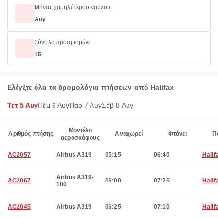
Μήνας χαμηλότερου ναύλου
Αυγ
Σύνολο προορισμών
15
Ελέγξτε όλα τα δρομολόγια πτήσεων από Halifax
Τετ 5 Αυγ
Πέμ 6 Αυγ
Παρ 7 Αυγ
Σάβ 8 Αυγ
Μοντέλο
Αριθμός πτήσης.
Αναχωρεί
Φτάνει
Π
αεροσκάφους
AC2057
Airbus A319
05:15
06:40
Halif
Airbus A319-
AC2067
06:00
07:25
Halif
100
AC2045
Airbus A319
06:25
07:10
Halif