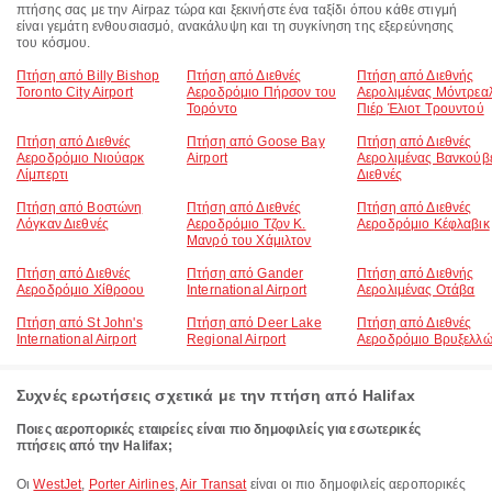
πτήσης σας με την Airpaz τώρα και ξεκινήστε ένα ταξίδι όπου κάθε στιγμή
είναι γεμάτη ενθουσιασμό, ανακάλυψη και τη συγκίνηση της εξερεύνησης
του κόσμου.
Πτήση από Billy Bishop
Πτήση από Διεθνές
Πτήση από Διεθνής
Toronto City Airport
Αεροδρόμιο Πήρσον του
Αερολιμένας Μόντρεα
Τορόντο
Πιέρ Έλιοτ Τρουντού
Πτήση από Διεθνές
Πτήση από Goose Bay
Πτήση από Διεθνές
Αεροδρόμιο Νιούαρκ
Airport
Αερολιμένας Βανκούβ
Λίμπερτι
Διεθνές
Πτήση από Βοστώνη
Πτήση από Διεθνές
Πτήση από Διεθνές
Λόγκαν Διεθνές
Αεροδρόμιο Τζον Κ.
Αεροδρόμιο Κέφλαβικ
Μανρό του Χάμιλτον
Πτήση από Διεθνές
Πτήση από Gander
Πτήση από Διεθνής
Αεροδρόμιο Χίθροου
International Airport
Αερολιμένας Οτάβα
Πτήση από St John's
Πτήση από Deer Lake
Πτήση από Διεθνές
International Airport
Regional Airport
Αεροδρόμιο Βρυξελλ
Συχνές ερωτήσεις σχετικά με την πτήση από Halifax
Ποιες αεροπορικές εταιρείες είναι πιο δημοφιλείς για εσωτερικές
πτήσεις από την Halifax;
Οι
WestJet
,
Porter Airlines
,
Air Transat
είναι οι πιο δημοφιλείς αεροπορικές