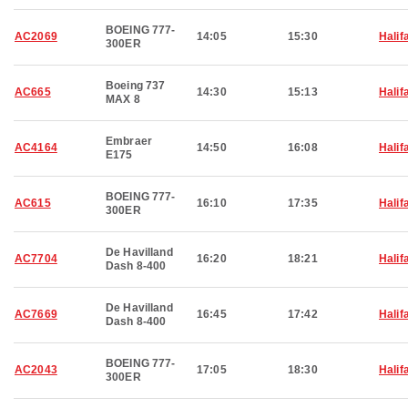
BOEING 777-
AC2069
14:05
15:30
Halif
300ER
Boeing 737
AC665
14:30
15:13
Halif
MAX 8
Embraer
AC4164
14:50
16:08
Halif
E175
BOEING 777-
AC615
16:10
17:35
Halif
300ER
De Havilland
AC7704
16:20
18:21
Halif
Dash 8-400
De Havilland
AC7669
16:45
17:42
Halif
Dash 8-400
BOEING 777-
AC2043
17:05
18:30
Halif
300ER