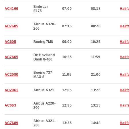
Embraer
AC4166
07:00
08:18
Halif
E175
Airbus A320-
AC7685
07:15
08:28
Halif
200
AC605
Boeing 7M8
09:00
10:25
Halif
De Havilland
AC7665
10:25
11:59
Halif
Dash 8-400
Boeing 737
AC2080
11:05
21:00
Halif
MAX 8
AC2061
Airbus A321
12:05
13:26
Halif
Airbus A220-
AC663
12:35
13:13
Halif
300
Airbus A321-
AC7689
13:35
14:48
Halif
200