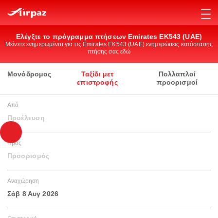
Ελέγξτε το πρόγραμμα πτήσεων Emirates EK543 (UAE)
Μείνετε ενημερωμένοι για τις Emirates EK543 (UAE) ενημερώσεις κατάστασης
πτήσης σας εδώ
Μονόδρομος
Ταξίδι μετ
Πολλαπλοί
επιστροφής
προορισμοί
Από
Προέλευση
Προς
Προορισμός
Αναχώρηση
Σάβ 8 Αυγ 2026