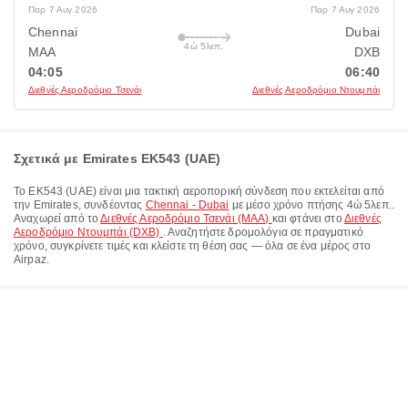
Παρ 7 Αυγ 2026
Παρ 7 Αυγ 2026
Chennai
Dubai
4ώ 5λεπ.
MAA
DXB
04:05
06:40
Διεθνές Αεροδρόμιο Τσενάι
Διεθνές Αεροδρόμιο Ντουμπάι
Σχετικά με Emirates EK543 (UAE)
Το
EK543
(
UAE
) είναι μια τακτική αεροπορική σύνδεση που εκτελείται από
την
Emirates
, συνδέοντας
Chennai - Dubai
με μέσο χρόνο πτήσης
4ώ 5λεπ.
.
Αναχωρεί από το
Διεθνές Αεροδρόμιο Τσενάι (MAA)
και φτάνει στο
Διεθνές
Αεροδρόμιο Ντουμπάι (DXB)
. Αναζητήστε δρομολόγια σε πραγματικό
χρόνο, συγκρίνετε τιμές και κλείστε τη θέση σας — όλα σε ένα μέρος στο
Airpaz.