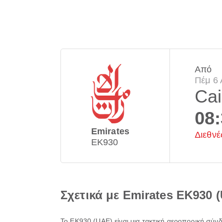
Από
Πέμ 6 
Cai
08
Emirates
Διεθνέ
EK930
Σχετικά με Emirates EK930 
Το
EK930
(
UAE
) είναι μια τακτική αεροπορική σύν