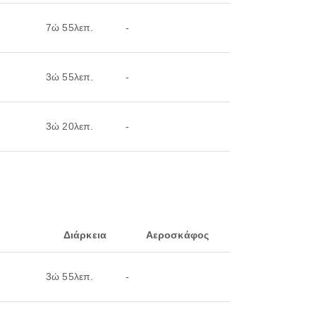
7ώ 55λεπ.
-
3ώ 55λεπ.
-
3ώ 20λεπ.
-
Διάρκεια
Αεροσκάφος
3ώ 55λεπ.
-