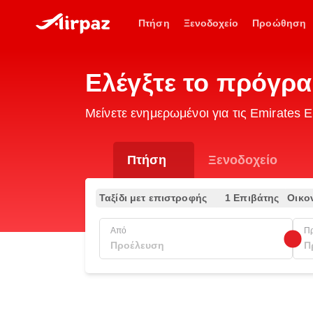
Πτήση
Ξενοδοχείο
Προώθηση
Ελέγξτε το πρόγρ
Μείνετε ενημερωμένοι για τις Emirate
Πτήση
Ξενοδοχείο
Ταξίδι μετ επιστροφής
1 Επιβάτης
Οικο
Από
Π