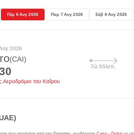
Πέμ 6 Αυγ 2026
Παρ 7 Αυγ 2026
Σάβ 8 Αυγ 2026
Αυγ 2026
ro
(CAI)
7ώ 55λεπ.
:30
ς Αεροδρόμιο του Καΐρου
(UAE)
δεση που εκτελείται από την
Emirates
, συνδέοντας
Cairo - Dubai
με μέ