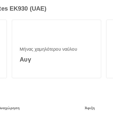
tes EK930 (UAE)
Μήνας χαμηλότερου ναύλου
Αυγ
Αναχώρηση
Άφιξη