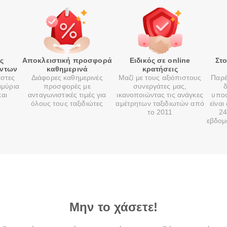
ές
Αποκλειστική προσφορά
Ειδικός σε online
Στ
όντων
καθημερινά
κρατήσεις
αστες
Διάφορες καθημερινές
Μαζί με τους αξιόπιστους
Παρέ
μμύρια
προσφορές με
συνεργάτες μας,
δ
και
ανταγωνιστικές τιμές για
ικανοποιώντας τις ανάγκες
υποσ
όλους τους ταξιδιώτες
αμέτρητων ταξιδιωτών από
είναι
το 2011
24
εβδομ
Μην το χάσετε!