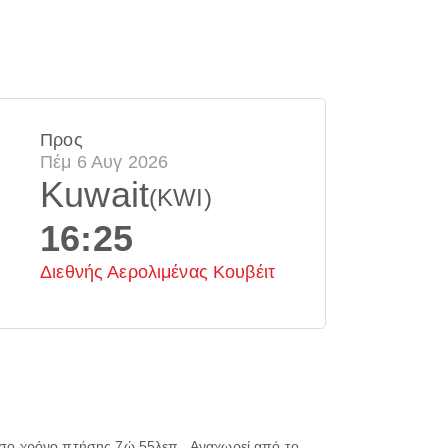
Προς
Πέμ 6 Αυγ 2026
Kuwait
(KWI)
16:25
Διεθνής Αερολιμένας Κουβέιτ
σο χρόνο πτήσης
7ώ 55λεπ.
. Αναχωρεί από το