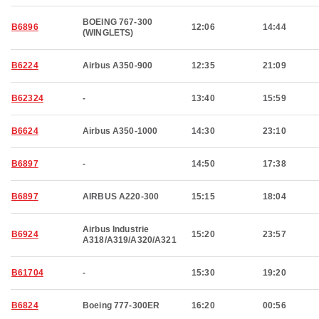
BOEING 767-300
B6896
12:06
14:44
(WINGLETS)
B6224
Airbus A350-900
12:35
21:09
B62324
-
13:40
15:59
B6624
Airbus A350-1000
14:30
23:10
B6897
-
14:50
17:38
B6897
AIRBUS A220-300
15:15
18:04
Airbus Industrie
B6924
15:20
23:57
A318/A319/A320/A321
B61704
-
15:30
19:20
B6824
Boeing 777-300ER
16:20
00:56