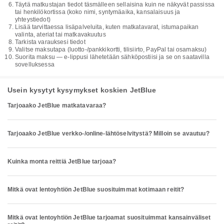
Täytä matkustajan tiedot täsmälleen sellaisina kuin ne näkyvät passissa
tai henkilökortissa (koko nimi, syntymäaika, kansalaisuus ja
yhteystiedot)
Lisää tarvittaessa lisäpalveluita, kuten matkatavarat, istumapaikan
valinta, ateriat tai matkavakuutus
Tarkista varauksesi tiedot
Valitse maksutapa (luotto-/pankkikortti, tilisiirto, PayPal tai osamaksu)
Suorita maksu — e-lippusi lähetetään sähköpostiisi ja se on saatavilla
sovelluksessa
Usein kysytyt kysymykset koskien JetBlue
Tarjoaako JetBlue matkatavaraa?
Tarjoaako JetBlue verkko-/online-lähtöselvitystä? Milloin se avautuu?
Kuinka monta reittiä JetBlue tarjoaa?
Mitkä ovat lentoyhtiön JetBlue suosituimmat kotimaan reitit?
Mitkä ovat lentoyhtiön JetBlue tarjoamat suosituimmat kansainväliset