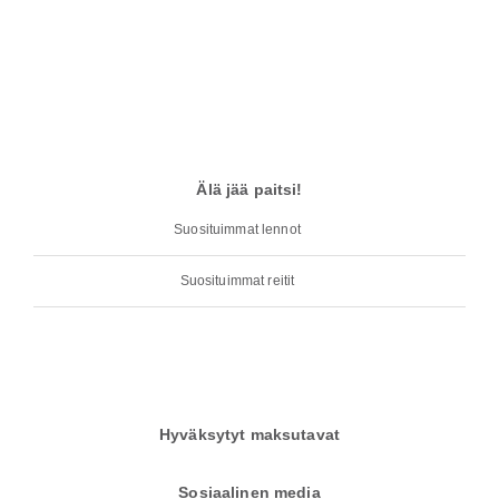
Älä jää paitsi!
Suosituimmat lennot
Suosituimmat reitit
Hyväksytyt maksutavat
Sosiaalinen media