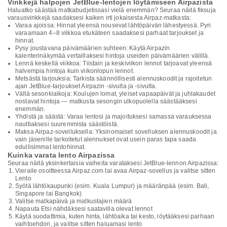
Vinkkejä halpojen JetBlue-lentojen löytämiseen Airpazista
Haluatko säästää matkabudjetissasi vielä enemmän? Seuraa näitä fiksuja
varausvinkkejä saadaksesi kaiken irti jokaisesta Airpaz-matkasta:
Varaa ajoissa: Hinnat yleensä nousevat lähtöpäivän lähestyessä. Pyri
varaamaan 4–8 viikkoa etukäteen saadaksesi parhaat tarjoukset ja
hinnat.
Pysy joustavana päivämäärien suhteen: Käytä Airpazin
kalenterinäkymää vertaillaksesi hintoja useiden päivämäärien välillä.
Lennä keskellä viikkoa: Tiistain ja keskiviikon lennot tarjoavat yleensä
halvempia hintoja kuin viikonlopun lennot.
Metsästä tarjouksia: Tarkista säännöllisesti alennuskoodit ja rajoitetun
ajan JetBlue-tarjoukset Airpazin -sivulta ja -sivulta.
Vältä sesonkiaikoja: Koulujen lomat, yleiset vapaapäivät ja juhlakaudet
nostavat hintoja — matkusta sesongin ulkopuolella säästääksesi
enemmän.
Yhdistä ja säästä: Varaa lentosi ja majoituksesi samassa varauksessa
nauttiaksesi suuremmista säästöistä.
Maksa Airpaz-sovelluksella: Yksinomaiset sovelluksen alennuskoodit ja
vain jäsenille tarkoitetut alennukset ovat usein paras tapa saada
edullisimmat lentohinnat.
Kuinka varata lento Airpazissa
Seuraa näitä yksinkertaisia vaiheita varataksesi JetBlue-lennon Airpazissa:
Vieraile osoitteessa Airpaz.com tai avaa Airpaz-sovellus ja valitse sitten
Lento
Syötä lähtökaupunki (esim. Kuala Lumpur) ja määränpää (esim. Bali,
Singapore tai Bangkok)
Valitse matkapäivä ja matkustajien määrä
Napauta Etsi nähdäksesi saatavilla olevat lennot
Käytä suodattimia, kuten hinta, lähtöaika tai kesto, löytääksesi parhaan
vaihtoehdon, ja valitse sitten haluamasi lento