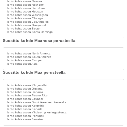
lento kohteeseen Nassau
lento kohteeseen New York
lento kohteeseen San Juan
lento kohteeseen Houston
lento kohteeseen Washington
lento kohteeseen Chicago
lento kohteeseen Los Angeles
lento kohteeseen Guayaquil
lento kohteeseen Boston
lento kohteeseen Santo Domingo
Suosittu kohde Maanosa perusteella
lento kohteeseen North America
lento kohteeseen South America
lento kohteeseen Europe
lento kohteeseen Asia
Suosittu kohde Maa perusteella
lento kohteeseen Yhdysvallat
lento kohteeseen Guyana
lento kohteeseen Bahama
lento kohteeseen Puerto Rico
lento kohteeseen Ecuador
lento kohteeseen Dominikaaninen tasavalta
lento kohteeseen Kolumbia
lento kohteeseen Kanada
lento kohteeseen Yhdistynyt kuningaskunta
lento kohteeseen Portugali
lento kohteeseen Jamaika