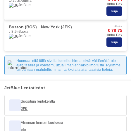
to 27.8.
Suora
Hinta/ Pax
JetBlue
Kirja
Boston (BOS)
New York (JFK)
Aloita
€ 78,75
ti 8.9.
Suora
Hinta/ Pax
JetBlue
Kirja
Huomaa, että tällä sivulla luetellut hinnat eivät välttämättä ole
ajan tasalla ja voivat muuttua ilman ennakkoilmoitusta. Pyrimme
tarjoamaan mahdollisimman tarkkoja ja ajantasaisia tietoja.
JetBlue Lentotiedot
Suosituin lentokenttä
JFK
Alimman hinnan kuukausi
elo