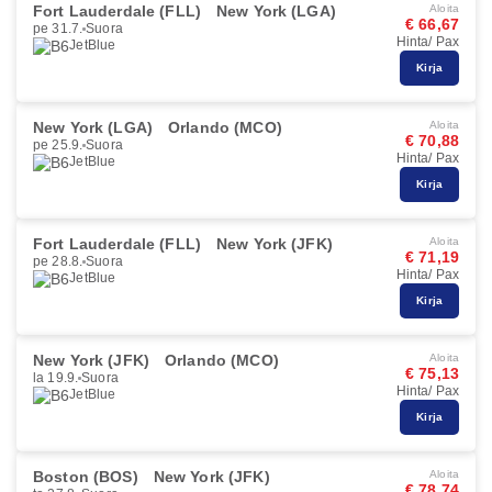
Fort Lauderdale (FLL)
New York (LGA)
Aloita
€ 66,67
pe 31.7.
Suora
Hinta/ Pax
JetBlue
Kirja
New York (LGA)
Orlando (MCO)
Aloita
€ 70,88
pe 25.9.
Suora
Hinta/ Pax
JetBlue
Kirja
Fort Lauderdale (FLL)
New York (JFK)
Aloita
€ 71,19
pe 28.8.
Suora
Hinta/ Pax
JetBlue
Kirja
New York (JFK)
Orlando (MCO)
Aloita
€ 75,13
la 19.9.
Suora
Hinta/ Pax
JetBlue
Kirja
Boston (BOS)
New York (JFK)
Aloita
€ 78,74