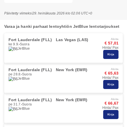
Päivitetty viimeksi
29. heinäkuuta 2026 klo 02.06 UTC+0
Varaa ja hanki parhaat lentoyhtiön JetBlue lentotarjoukset
Fort Lauderdale (FLL)
Las Vegas (LAS)
Aloita
€ 57,01
ke 9.9.
Suora
Hinta/ Pax
JetBlue
Kirja
Fort Lauderdale (FLL)
New York (EWR)
Aloita
€ 65,63
pe 28.8.
Suora
Hinta/ Pax
JetBlue
Kirja
Fort Lauderdale (FLL)
New York (EWR)
Aloita
€ 66,67
pe 31.7.
Suora
Hinta/ Pax
JetBlue
Kirja