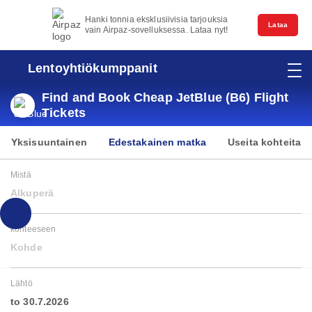
Hanki tonnia eksklusiivisia tarjouksia
Lataa
vain Airpaz-sovelluksessa. Lataa nyt!
Lentoyhtiökumppanit
Find and Book Cheap JetBlue (B6) Flight
Tickets
Yksisuuntainen
Edestakainen matka
Useita kohteita
Mistä
Alkuperä
kohteeseen
Kohde
Lähtö
to 30.7.2026