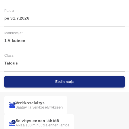
Paluu
pe 31.7.2026
Matkustajat
1 Aikuinen
Class
Talous
Etsi lentoja
Verkkoselvitys
Saatavilla verkkoselvitykseen
Selvitys ennen lähtöä
Alkaa 180 minuuttia ennen lähtöä