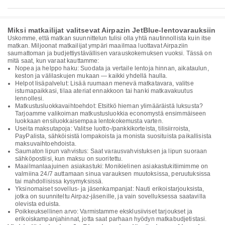
Miksi matkailijat valitsevat Airpazin JetBlue-lentovarauksiin
Uskomme, että matkan suunnittelun tulisi olla yhtä nautinnollista kuin itse
matkan. Miljoonat matkailijat ympäri maailmaa luottavat Airpaziin
saumattoman ja budjettiystävällisen varauskokemuksen vuoksi. Tässä on
mitä saat, kun varaat kauttamme:
Nopea ja helppo haku: Suodata ja vertaile lentoja hinnan, aikataulun,
keston ja välilaskujen mukaan — kaikki yhdellä haulla.
Helpot lisäpalvelut: Lisää ruumaan menevä matkatavara, valitse
istumapaikkasi, tilaa ateriat ennakkoon tai hanki matkavakuutus
lennollesi.
Matkustusluokkavaihtoehdot: Etsitkö hieman ylimääräistä luksusta?
Tarjoamme valikoiman matkustusluokkia economystä ensimmäiseen
luokkaan ensiluokkaisempaa lentokokemusta varten.
Useita maksutapoja: Valitse luotto-/pankkikorteista, tilisiirroista,
PayPalista, sähköisistä lompakoista ja monista suosituista paikallisista
maksuvaihtoehdoista.
Saumaton lipun vahvistus: Saat varausvahvistuksen ja lipun suoraan
sähköpostiisi, kun maksu on suoritettu.
Maailmanlaajuinen asiakastuki: Monikielinen asiakastukitiimimme on
valmiina 24/7 auttamaan sinua varauksen muutoksissa, peruutuksissa
tai mahdollisissa kysymyksissä.
Yksinomaiset sovellus- ja jäsenkampanjat: Nauti erikoistarjouksista,
jotka on suunniteltu Airpaz-jäsenille, ja vain sovelluksessa saatavilla
olevista eduista.
Poikkeuksellinen arvo: Varmistamme eksklusiiviset tarjoukset ja
erikoiskampanjahinnat, jotta saat parhaan hyödyn matkabudjetistasi.