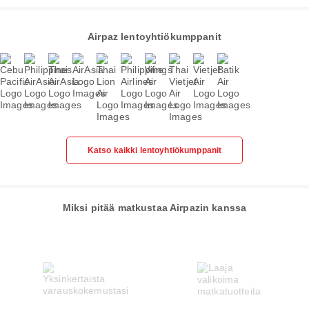
Airpaz lentoyhtiökumppanit
Katso kaikki lentoyhtiökumppanit
Miksi pitää matkustaa Airpazin kanssa