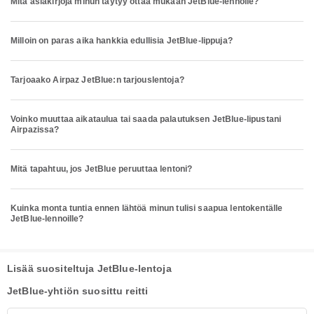
Mitä asiakirjoja minun täytyy ottaa mukaan JetBlue-lennolle?
Milloin on paras aika hankkia edullisia JetBlue-lippuja?
Tarjoaako Airpaz JetBlue:n tarjouslentoja?
Voinko muuttaa aikataulua tai saada palautuksen JetBlue-lipustani
Airpazissa?
Mitä tapahtuu, jos JetBlue peruuttaa lentoni?
Kuinka monta tuntia ennen lähtöä minun tulisi saapua lentokentälle
JetBlue-lennoille?
Lisää suositeltuja JetBlue-lentoja
JetBlue-yhtiön suosittu reitti