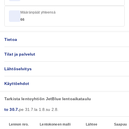
Määränpäät yhteensä
66
Tietoa
Tilat ja palvelut
Lähtöselvitys
Käyttöehdot
Tarkista lentoyhtiön JetBlue lentoaikataulu
to 30.7.
pe 31.7.
la 1.8.
su 2.8.
Lennon nro.
Lentokoneen malli
Lähtee
Saapuu