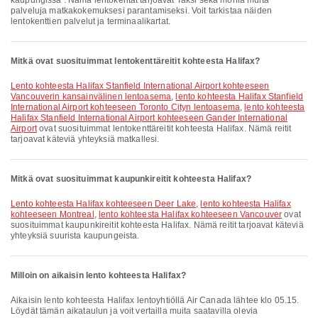
kaupungissa . Nämä lentokentät tarjoavat Taksi sekä monia muita
palveluja matkakokemuksesi parantamiseksi. Voit tarkistaa näiden
lentokenttien palvelut ja terminaalikartat.
Mitkä ovat suosituimmat lentokenttäreitit kohteesta Halifax?
lento kohteesta Halifax Stanfield International Airport kohteeseen
Vancouverin kansainvälinen lentoasema
,
lento kohteesta Halifax Stanfield
International Airport kohteeseen Toronto Cityn lentoasema
,
lento kohteesta
Halifax Stanfield International Airport kohteeseen Gander International
Airport
ovat suosituimmat lentokenttäreitit kohteesta Halifax. Nämä reitit
tarjoavat käteviä yhteyksiä matkallesi.
Mitkä ovat suosituimmat kaupunkireitit kohteesta Halifax?
lento kohteesta Halifax kohteeseen Deer Lake
,
lento kohteesta Halifax
kohteeseen Montreal
,
lento kohteesta Halifax kohteeseen Vancouver
ovat
suosituimmat kaupunkireitit kohteesta Halifax. Nämä reitit tarjoavat käteviä
yhteyksiä suurista kaupungeista.
Milloin on aikaisin lento kohteesta Halifax?
Aikaisin lento kohteesta Halifax lentoyhtiöllä Air Canada lähtee klo 05.15.
Löydät tämän aikataulun ja voit vertailla muita saatavilla olevia