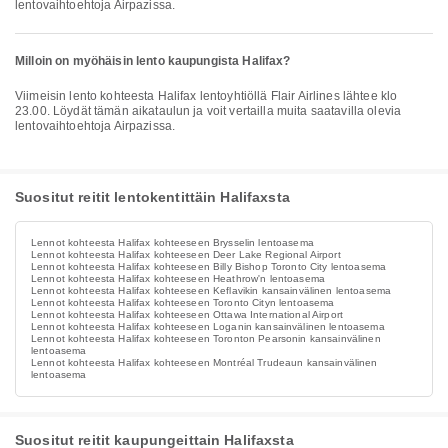
lentovaihtoehtoja Airpazissa.
Milloin on myöhäisin lento kaupungista Halifax?
Viimeisin lento kohteesta Halifax lentoyhtiöllä Flair Airlines lähtee klo
23.00. Löydät tämän aikataulun ja voit vertailla muita saatavilla olevia
lentovaihtoehtoja Airpazissa.
Suositut reitit lentokentittäin Halifaxsta
Lennot kohteesta Halifax kohteeseen Brysselin lentoasema
Lennot kohteesta Halifax kohteeseen Deer Lake Regional Airport
Lennot kohteesta Halifax kohteeseen Billy Bishop Toronto City lentoasema
Lennot kohteesta Halifax kohteeseen Heathrow'n lentoasema
Lennot kohteesta Halifax kohteeseen Keflavikin kansainvälinen lentoasema
Lennot kohteesta Halifax kohteeseen Toronto Cityn lentoasema
Lennot kohteesta Halifax kohteeseen Ottawa International Airport
Lennot kohteesta Halifax kohteeseen Loganin kansainvälinen lentoasema
Lennot kohteesta Halifax kohteeseen Toronton Pearsonin kansainvälinen
lentoasema
Lennot kohteesta Halifax kohteeseen Montréal Trudeaun kansainvälinen
lentoasema
Suositut reitit kaupungeittain Halifaxsta