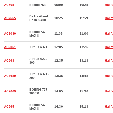
AC605
Boeing 7M8
09:00
10:25
Halif
De Havilland
AC7665
10:25
11:59
Halif
Dash 8-400
Boeing 737
AC2080
11:05
21:00
Halif
MAX 8
AC2061
Airbus A321
12:05
13:26
Halif
Airbus A220-
AC663
12:35
13:13
Halif
300
Airbus A321-
AC7689
13:35
14:48
Halif
200
BOEING 777-
AC2069
14:05
15:30
Halif
300ER
Boeing 737
AC665
14:30
15:13
Halif
MAX 8