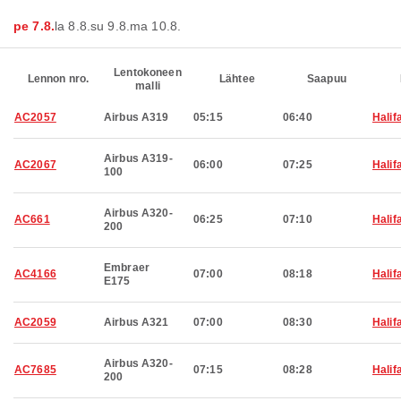
pe 7.8.
la 8.8.
su 9.8.
ma 10.8.
Lentokoneen
Lennon nro.
Lähtee
Saapuu
malli
AC2057
Airbus A319
05:15
06:40
Halif
Airbus A319-
AC2067
06:00
07:25
Halif
100
Airbus A320-
AC661
06:25
07:10
Halif
200
Embraer
AC4166
07:00
08:18
Halif
E175
AC2059
Airbus A321
07:00
08:30
Halif
Airbus A320-
AC7685
07:15
08:28
Halif
200