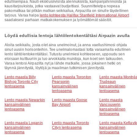
edullisempaa. Nauti eksklusiivisista alennuksista, kampanjahinnoista ja
kausitarjouksista, jotka vastaavat budjettiasi. Suunnitteletpa nopeaa
pakomatkaa tai pitkän matkan seikkailua, Airpazilla on sinulle täydellinen
tarjous. Varaa halpa
lento kohteesta Halifax Stanfield International Airport
saadaksesi parhaan matkakokemuksen ja lyömättömät säästöt.
Löydä edullisia lentoja lähtölentokentältäsi Airpazin avulla
Aloita seikkailu, josta olet aina unelmoinut, ja anna vaellushimosi ohjata
sinut uusiin horisonteihin. Tee unelmalomastasi totta varaamalla edullinen
lento lähtölentokentältäsi. Tutustu unelmiesi kohteeseen, uppoudu sen
eloisaan kulttuuriin ja luo arvokkaita muistoja, kun koet sen taikuuden.
Varaa lentosi Airpazilta nyt ja lähde matkalle, jossa jokainen hetki on
täynnä jännitystä, löytöjä ja maailman tutkimisen jännitystä.
Lento maasta Billy
Lento maasta Toronton
Lento maasta Montréa
Bishop Toronto City
Pearsonin
Trudeaun
lentoasema
kansainvälinen
kansainvälinen
lentoasema
lentoasema
Lento maasta Newarkin
Lento maasta Goose
Lento maasta
kansainvälinen
Bay Airport
Vancouverin
lentoasema
kansainvälinen
lentoasema
Lento maasta Loganin
Lento maasta Toronto
Lento maasta Keflavik
kansainvälinen
Cityn lentoasema
kansainvälinen
lentoasema
lentoasema