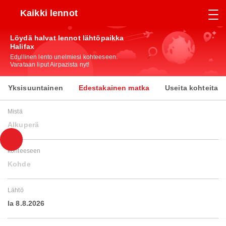
Kaikki lennot
Löydä halvat lennot lähtöpaikka
Halifax
Edullinen lento unelmiesi kohteeseen.
Varataan liput Airpazista nyt!
Yksisuuntainen
Edestakainen matka
Useita kohteita
Mistä
Alkuperä
kohteeseen
Kohde
Lähtö
la 8.8.2026