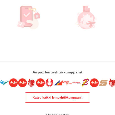
Airpaz lentoyhtiökumppanit
Katso kaikki lentoyhtiökumppanit