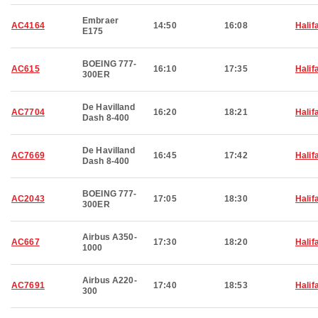
Embraer
AC4164
14:50
16:08
Halif
E175
BOEING 777-
AC615
16:10
17:35
Halif
300ER
De Havilland
AC7704
16:20
18:21
Halif
Dash 8-400
De Havilland
AC7669
16:45
17:42
Halif
Dash 8-400
BOEING 777-
AC2043
17:05
18:30
Halif
300ER
Airbus A350-
AC667
17:30
18:20
Halif
1000
Airbus A220-
AC7691
17:40
18:53
Halif
300