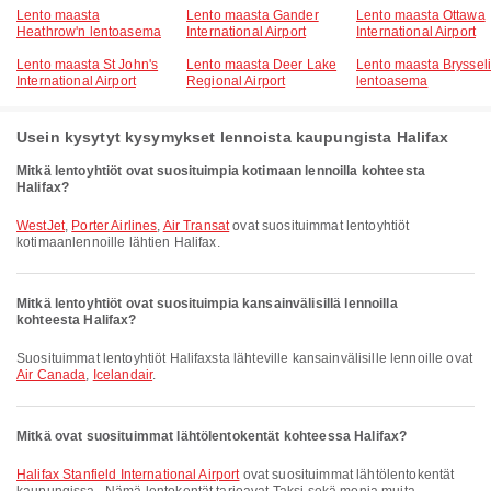
Lento maasta
Lento maasta Gander
Lento maasta Ottawa
Heathrow'n lentoasema
International Airport
International Airport
Lento maasta St John's
Lento maasta Deer Lake
Lento maasta Bryssel
International Airport
Regional Airport
lentoasema
Usein kysytyt kysymykset lennoista kaupungista Halifax
Mitkä lentoyhtiöt ovat suosituimpia kotimaan lennoilla kohteesta
Halifax?
WestJet
,
Porter Airlines
,
Air Transat
ovat suosituimmat lentoyhtiöt
kotimaanlennoille lähtien Halifax.
Mitkä lentoyhtiöt ovat suosituimpia kansainvälisillä lennoilla
kohteesta Halifax?
Suosituimmat lentoyhtiöt Halifaxsta lähteville kansainvälisille lennoille ovat
Air Canada
,
Icelandair
.
Mitkä ovat suosituimmat lähtölentokentät kohteessa Halifax?
Halifax Stanfield International Airport
ovat suosituimmat lähtölentokentät