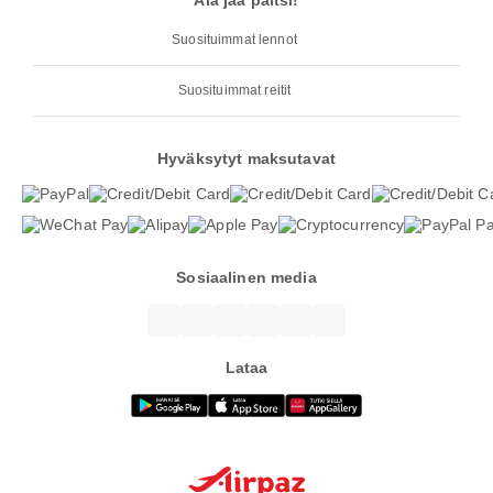
Älä jää paitsi!
Suosituimmat lennot
Suosituimmat reitit
Hyväksytyt maksutavat
Sosiaalinen media
Lataa