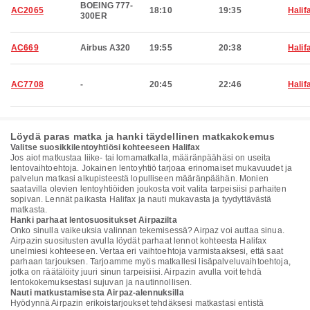
BOEING 777-
AC2065
18:10
19:35
Halif
300ER
AC669
Airbus A320
19:55
20:38
Halif
AC7708
-
20:45
22:46
Halif
Löydä paras matka ja hanki täydellinen matkakokemus
Valitse suosikkilentoyhtiösi kohteeseen Halifax
Jos aiot matkustaa liike- tai lomamatkalla, määränpäähäsi on useita
lentovaihtoehtoja. Jokainen lentoyhtiö tarjoaa erinomaiset mukavuudet ja
palvelun matkasi alkupisteestä lopulliseen määränpäähän. Monien
saatavilla olevien lentoyhtiöiden joukosta voit valita tarpeisiisi parhaiten
sopivan. Lennät paikasta Halifax ja nauti mukavasta ja tyydyttävästä
matkasta.
Hanki parhaat lentosuositukset Airpazilta
Onko sinulla vaikeuksia valinnan tekemisessä? Airpaz voi auttaa sinua.
Airpazin suositusten avulla löydät parhaat lennot kohteesta Halifax
unelmiesi kohteeseen. Vertaa eri vaihtoehtoja varmistaaksesi, että saat
parhaan tarjouksen. Tarjoamme myös matkallesi lisäpalveluvaihtoehtoja,
jotka on räätälöity juuri sinun tarpeisiisi. Airpazin avulla voit tehdä
lentokokemuksestasi sujuvan ja nautinnollisen.
Nauti matkustamisesta Airpaz-alennuksilla
Hyödynnä Airpazin erikoistarjoukset tehdäksesi matkastasi entistä