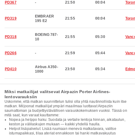
PD367
-
21:50
00:04
Toron
EMBRAER
PD319
21:55
00:04
Toron
195 E2
BOEING 787-
PD318
21:55
05:30
Vanc
10
PD266
-
21:59
05:44
Vanc
Airbus A350-
PD410
23:50
05:34
Edmo
1000
Miksi matkailijat valitsevat Airpazin Porter Airlines-
lentovarauksiin
Uskomme, että matkan suunnittelun tulisi olla yhtä nautinnollista kuin itse
matkan. Miljoonat matkailijat ympäri maailmaa luottavat Airpaziin
saumattoman ja budjettiystävällisen varauskokemuksen vuoksi. Tässä on
mitä saat, kun varaat kauttamme:
Nopea ja helppo haku: Suodata ja vertaile lentoja hinnan, aikataulun,
keston ja välilaskujen mukaan — kaikki yhdellä haulla.
Helpot lisäpalvelut: Lisää ruumaan menevä matkatavara, valitse
istumapaikkasi, tilaa ateriat ennakkoon tai hanki matkavakuutus