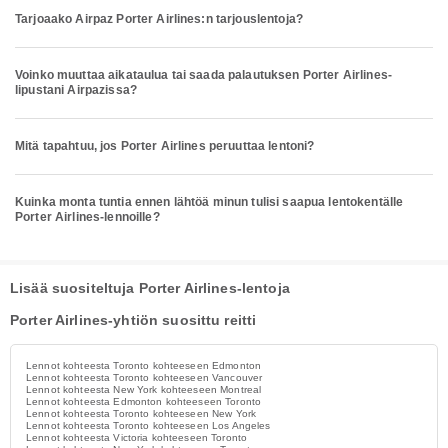
Tarjoaako Airpaz Porter Airlines:n tarjouslentoja?
Voinko muuttaa aikataulua tai saada palautuksen Porter Airlines-
lipustani Airpazissa?
Mitä tapahtuu, jos Porter Airlines peruuttaa lentoni?
Kuinka monta tuntia ennen lähtöä minun tulisi saapua lentokentälle
Porter Airlines-lennoille?
Lisää suositeltuja Porter Airlines-lentoja
Porter Airlines-yhtiön suosittu reitti
Lennot kohteesta Toronto kohteeseen Edmonton
Lennot kohteesta Toronto kohteeseen Vancouver
Lennot kohteesta New York kohteeseen Montreal
Lennot kohteesta Edmonton kohteeseen Toronto
Lennot kohteesta Toronto kohteeseen New York
Lennot kohteesta Toronto kohteeseen Los Angeles
Lennot kohteesta Victoria kohteeseen Toronto