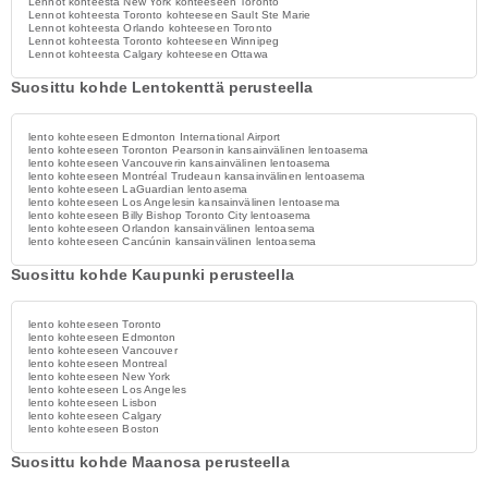
Lennot kohteesta New York kohteeseen Toronto
Lennot kohteesta Toronto kohteeseen Sault Ste Marie
Lennot kohteesta Orlando kohteeseen Toronto
Lennot kohteesta Toronto kohteeseen Winnipeg
Lennot kohteesta Calgary kohteeseen Ottawa
Suosittu kohde Lentokenttä perusteella
lento kohteeseen Edmonton International Airport
lento kohteeseen Toronton Pearsonin kansainvälinen lentoasema
lento kohteeseen Vancouverin kansainvälinen lentoasema
lento kohteeseen Montréal Trudeaun kansainvälinen lentoasema
lento kohteeseen LaGuardian lentoasema
lento kohteeseen Los Angelesin kansainvälinen lentoasema
lento kohteeseen Billy Bishop Toronto City lentoasema
lento kohteeseen Orlandon kansainvälinen lentoasema
lento kohteeseen Cancúnin kansainvälinen lentoasema
Suosittu kohde Kaupunki perusteella
lento kohteeseen Toronto
lento kohteeseen Edmonton
lento kohteeseen Vancouver
lento kohteeseen Montreal
lento kohteeseen New York
lento kohteeseen Los Angeles
lento kohteeseen Lisbon
lento kohteeseen Calgary
lento kohteeseen Boston
Suosittu kohde Maanosa perusteella