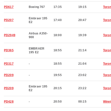
PD617
Boeing 767
17:35
19:15
Toron
Embraer 195
PD207
17:40
20:47
Toron
E2
Airbus A350-
PD2949
18:00
19:39
Toron
900
EMBRAER
PD365
18:55
21:14
Toron
195 E2
PD317
-
18:55
21:04
Toron
PD209
-
19:55
23:02
Toron
Embraer 195
PD209
20:15
23:22
Toron
E2
PD428
-
20:50
00:15
Winn