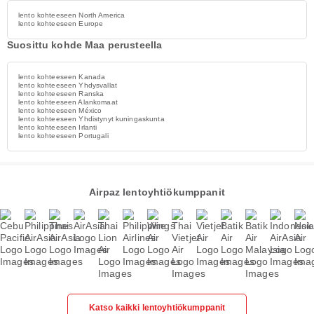
lento kohteeseen North America
lento kohteeseen Europe
Suosittu kohde Maa perusteella
lento kohteeseen Kanada
lento kohteeseen Yhdysvallat
lento kohteeseen Ranska
lento kohteeseen Alankomaat
lento kohteeseen México
lento kohteeseen Yhdistynyt kuningaskunta
lento kohteeseen Irlanti
lento kohteeseen Portugali
Airpaz lentoyhtiökumppanit
Katso kaikki lentoyhtiökumppanit