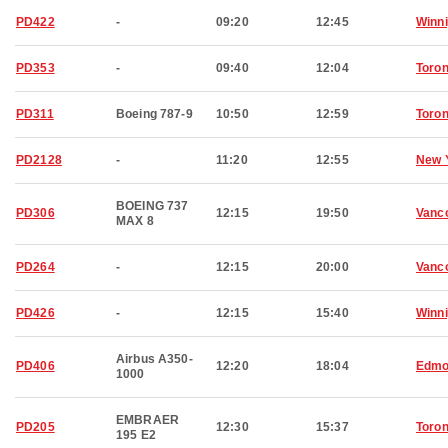
PD422
-
09:20
12:45
Winn
PD353
-
09:40
12:04
Toron
PD311
Boeing 787-9
10:50
12:59
Toron
PD2128
-
11:20
12:55
New 
BOEING 737
PD306
12:15
19:50
Vanc
MAX 8
PD264
-
12:15
20:00
Vanc
PD426
-
12:15
15:40
Winn
Airbus A350-
PD406
12:20
18:04
Edmo
1000
EMBRAER
PD205
12:30
15:37
Toron
195 E2