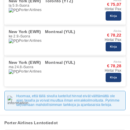
New York (EWR)
Toronto (YTZ)
Aloita
€ 75,07
la 5.9.
Suora
Hinta/ Pax
Porter Airlines
Kirja
New York (EWR)
Montreal (YUL)
Aloita
€ 78,22
ke 2.9.
Suora
Hinta/ Pax
Porter Airlines
Kirja
New York (EWR)
Montreal (YUL)
Aloita
€ 78,28
ma 24.8.
Suora
Hinta/ Pax
Porter Airlines
Kirja
Huomaa, että tällä sivulla luetellut hinnat eivät välttämättä ole
ajan tasalla ja voivat muuttua ilman ennakkoilmoitusta. Pyrimme
tarjoamaan mahdollisimman tarkkoja ja ajantasaisia tietoja.
Porter Airlines Lentotiedot