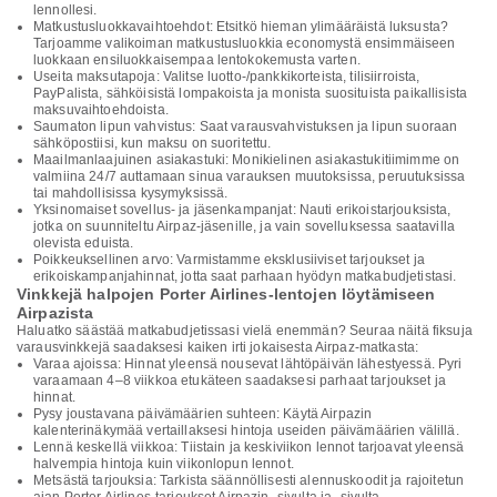
lennollesi.
Matkustusluokkavaihtoehdot: Etsitkö hieman ylimääräistä luksusta?
Tarjoamme valikoiman matkustusluokkia economystä ensimmäiseen
luokkaan ensiluokkaisempaa lentokokemusta varten.
Useita maksutapoja: Valitse luotto-/pankkikorteista, tilisiirroista,
PayPalista, sähköisistä lompakoista ja monista suosituista paikallisista
maksuvaihtoehdoista.
Saumaton lipun vahvistus: Saat varausvahvistuksen ja lipun suoraan
sähköpostiisi, kun maksu on suoritettu.
Maailmanlaajuinen asiakastuki: Monikielinen asiakastukitiimimme on
valmiina 24/7 auttamaan sinua varauksen muutoksissa, peruutuksissa
tai mahdollisissa kysymyksissä.
Yksinomaiset sovellus- ja jäsenkampanjat: Nauti erikoistarjouksista,
jotka on suunniteltu Airpaz-jäsenille, ja vain sovelluksessa saatavilla
olevista eduista.
Poikkeuksellinen arvo: Varmistamme eksklusiiviset tarjoukset ja
erikoiskampanjahinnat, jotta saat parhaan hyödyn matkabudjetistasi.
Vinkkejä halpojen Porter Airlines-lentojen löytämiseen
Airpazista
Haluatko säästää matkabudjetissasi vielä enemmän? Seuraa näitä fiksuja
varausvinkkejä saadaksesi kaiken irti jokaisesta Airpaz-matkasta:
Varaa ajoissa: Hinnat yleensä nousevat lähtöpäivän lähestyessä. Pyri
varaamaan 4–8 viikkoa etukäteen saadaksesi parhaat tarjoukset ja
hinnat.
Pysy joustavana päivämäärien suhteen: Käytä Airpazin
kalenterinäkymää vertaillaksesi hintoja useiden päivämäärien välillä.
Lennä keskellä viikkoa: Tiistain ja keskiviikon lennot tarjoavat yleensä
halvempia hintoja kuin viikonlopun lennot.
Metsästä tarjouksia: Tarkista säännöllisesti alennuskoodit ja rajoitetun