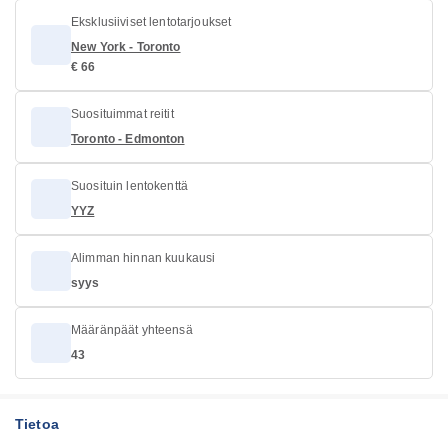
Eksklusiiviset lentotarjoukset
New York - Toronto
€ 66
Suosituimmat reitit
Toronto - Edmonton
Suosituin lentokenttä
YYZ
Alimman hinnan kuukausi
syys
Määränpäät yhteensä
43
Tietoa