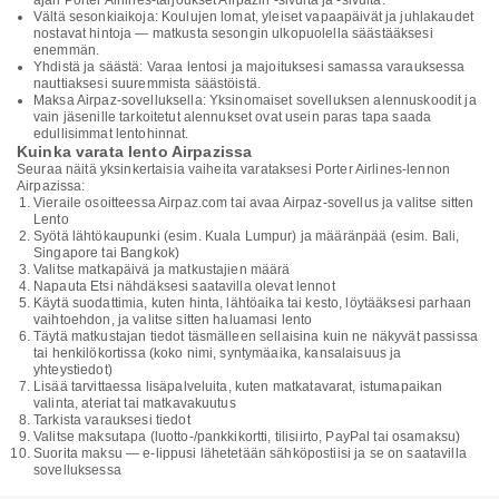
ajan Porter Airlines-tarjoukset Airpazin -sivulta ja -sivulta.
Vältä sesonkiaikoja: Koulujen lomat, yleiset vapaapäivät ja juhlakaudet
nostavat hintoja — matkusta sesongin ulkopuolella säästääksesi
enemmän.
Yhdistä ja säästä: Varaa lentosi ja majoituksesi samassa varauksessa
nauttiaksesi suuremmista säästöistä.
Maksa Airpaz-sovelluksella: Yksinomaiset sovelluksen alennuskoodit ja
vain jäsenille tarkoitetut alennukset ovat usein paras tapa saada
edullisimmat lentohinnat.
Kuinka varata lento Airpazissa
Seuraa näitä yksinkertaisia vaiheita varataksesi Porter Airlines-lennon
Airpazissa:
Vieraile osoitteessa Airpaz.com tai avaa Airpaz-sovellus ja valitse sitten
Lento
Syötä lähtökaupunki (esim. Kuala Lumpur) ja määränpää (esim. Bali,
Singapore tai Bangkok)
Valitse matkapäivä ja matkustajien määrä
Napauta Etsi nähdäksesi saatavilla olevat lennot
Käytä suodattimia, kuten hinta, lähtöaika tai kesto, löytääksesi parhaan
vaihtoehdon, ja valitse sitten haluamasi lento
Täytä matkustajan tiedot täsmälleen sellaisina kuin ne näkyvät passissa
tai henkilökortissa (koko nimi, syntymäaika, kansalaisuus ja
yhteystiedot)
Lisää tarvittaessa lisäpalveluita, kuten matkatavarat, istumapaikan
valinta, ateriat tai matkavakuutus
Tarkista varauksesi tiedot
Valitse maksutapa (luotto-/pankkikortti, tilisiirto, PayPal tai osamaksu)
Suorita maksu — e-lippusi lähetetään sähköpostiisi ja se on saatavilla
sovelluksessa