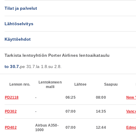
Tilat ja palvelut
Lähtöselvitys
Käyttöehdot
Tarkista lentoyhtiön Porter Airlines lentoaikataulu
to 30.7.
pe 31.7.
la 1.8.
su 2.8.
Lentokoneen
Lennon nro.
Lähtee
Saapuu
malli
PD2118
-
06:25
08:00
New 
PD302
-
07:00
14:35
Vanc
Airbus A350-
PD402
07:00
12:44
Edmo
1000