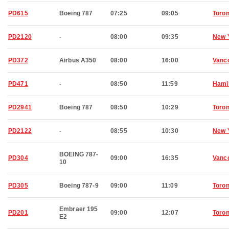
PD615
Boeing 787
07:25
09:05
Toron
PD2120
-
08:00
09:35
New 
PD372
Airbus A350
08:00
16:00
Vanc
PD471
-
08:50
11:59
Hami
PD2941
Boeing 787
08:50
10:29
Toron
PD2122
-
08:55
10:30
New 
BOEING 787-
PD304
09:00
16:35
Vanc
10
PD305
Boeing 787-9
09:00
11:09
Toron
Embraer 195
PD201
09:00
12:07
Toron
E2