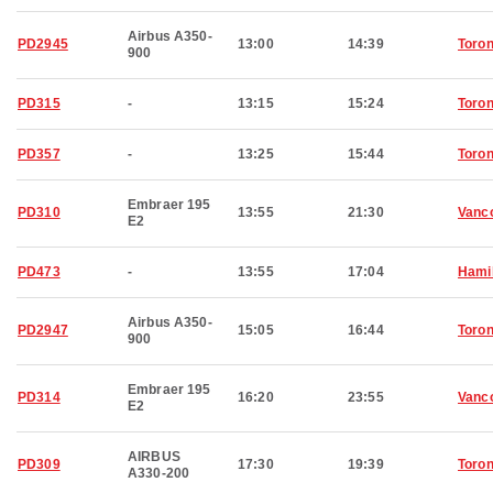
Airbus A350-
PD2945
13:00
14:39
Toron
900
PD315
-
13:15
15:24
Toron
PD357
-
13:25
15:44
Toron
Embraer 195
PD310
13:55
21:30
Vanc
E2
PD473
-
13:55
17:04
Hami
Airbus A350-
PD2947
15:05
16:44
Toron
900
Embraer 195
PD314
16:20
23:55
Vanc
E2
AIRBUS
PD309
17:30
19:39
Toron
A330-200