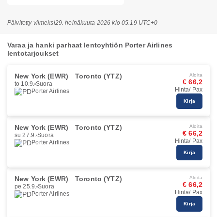
Päivitetty viimeksi
29. heinäkuuta 2026 klo 05.19 UTC+0
Varaa ja hanki parhaat lentoyhtiön Porter Airlines
lentotarjoukset
New York (EWR)
Toronto (YTZ)
Aloita
€ 66,2
to 10.9.
Suora
Hinta/ Pax
Porter Airlines
Kirja
New York (EWR)
Toronto (YTZ)
Aloita
€ 66,2
su 27.9.
Suora
Hinta/ Pax
Porter Airlines
Kirja
New York (EWR)
Toronto (YTZ)
Aloita
€ 66,2
pe 25.9.
Suora
Hinta/ Pax
Porter Airlines
Kirja