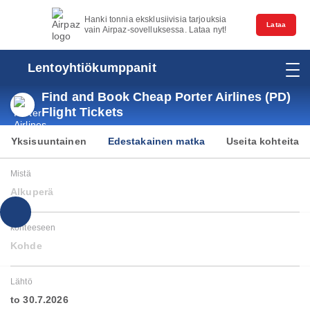
Hanki tonnia eksklusiivisia tarjouksia
Lataa
vain Airpaz-sovelluksessa. Lataa nyt!
Lentoyhtiökumppanit
Find and Book Cheap Porter Airlines (PD)
Flight Tickets
Yksisuuntainen
Edestakainen matka
Useita kohteita
Mistä
Alkuperä
kohteeseen
Kohde
Lähtö
to 30.7.2026