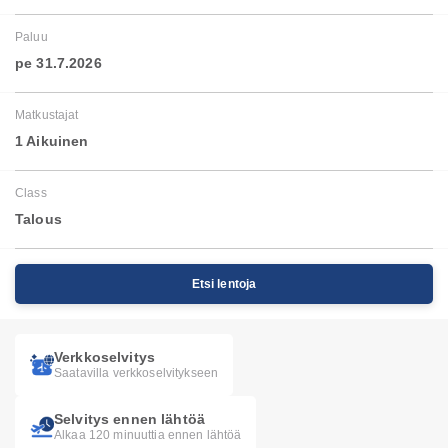
Paluu
pe 31.7.2026
Matkustajat
1 Aikuinen
Class
Talous
Etsi lentoja
Verkkoselvitys
Saatavilla verkkoselvitykseen
Selvitys ennen lähtöä
Alkaa 120 minuuttia ennen lähtöä