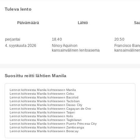
Tuleva lento
Päivämäärä
Lähtö
Sa
perjantai
18.40
20.50
4. syyskuuta 2026
Ninoy Aquinon
Francisco Ba
kansainvälinen lentoasema
kansainväline
Suosittu reitti lähtien Manila
Lennot kohteesta Manila kohteeseen Manila
Lennot kohteesta Manila kohteeseen Cebu
Lennot kohteesta Manila kohteeseen Bacolod
Lennot kohteesta Manila kohteeseen Tacloban
Lennot kohteesta Manila kohteeseen Davao City
Lennot kohteesta Manila kohteeseen Cagayan de Oro
Lennot kohteesta Manila kohteeseen Taipei
Lennot kohteesta Manila kohteeseen Iloilo
Lennot kohteesta Manila kohteeseen Tagbilaran
Lennot kohteesta Manila kohteeseen Puerto Princesa City
Lennot kohteesta Manila kohteeseen Zamboanga
Lennot kohteesta Manila kohteeseen Boracay