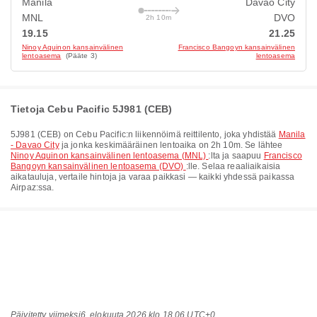
Manila
Davao City
MNL
DVO
2h 10m
19.15
21.25
Ninoy Aquinon kansainvälinen
Francisco Bangoyn kansainvälinen
lentoasema
(Pääte 3)
lentoasema
Tietoja Cebu Pacific 5J981 (CEB)
5J981
(
CEB
) on
Cebu Pacific
:n liikennöimä reittilento, joka yhdistää
Manila
- Davao City
ja jonka keskimääräinen lentoaika on
2h 10m
. Se lähtee
Ninoy Aquinon kansainvälinen lentoasema (MNL)
:lta ja saapuu
Francisco
Bangoyn kansainvälinen lentoasema (DVO)
:lle. Selaa reaaliaikaisia
aikatauluja, vertaile hintoja ja varaa paikkasi — kaikki yhdessä paikassa
Airpaz:ssa.
Päivitetty viimeksi
6. elokuuta 2026 klo 18.06 UTC+0