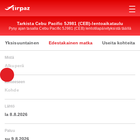
Tarkista Cebu Pacific 5J981 (CEB)-lentoaikataulu
Pysy ajan tasalla Cebu Pacific 5J981 (CEB) lentotilapäivityksistä täällä
Yksisuuntainen
Edestakainen matka
Useita kohteita
Mistä
Alkuperä
kohteeseen
Kohde
Lähtö
la 8.8.2026
Paluu
su 9.8.2026