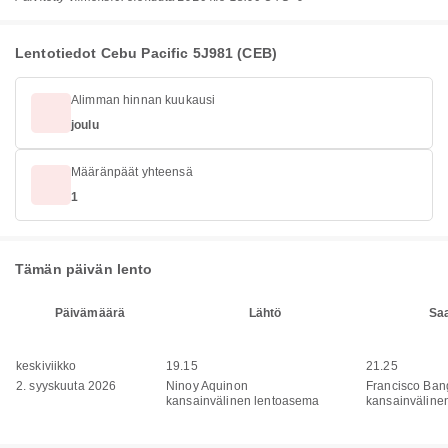
Lentotiedot Cebu Pacific 5J981 (CEB)
Alimman hinnan kuukausi
joulu
Määränpäät yhteensä
1
Tämän päivän lento
Päivämäärä
Lähtö
Sa
keskiviikko
19.15
21.25
2. syyskuuta 2026
Ninoy Aquinon
Francisco Ba
kansainvälinen lentoasema
kansainväline