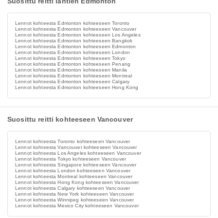
Suosittu reitti lähtien Edmonton
Lennot kohteesta Edmonton kohteeseen Toronto
Lennot kohteesta Edmonton kohteeseen Vancouver
Lennot kohteesta Edmonton kohteeseen Los Angeles
Lennot kohteesta Edmonton kohteeseen Bangkok
Lennot kohteesta Edmonton kohteeseen Edmonton
Lennot kohteesta Edmonton kohteeseen London
Lennot kohteesta Edmonton kohteeseen Tokyo
Lennot kohteesta Edmonton kohteeseen Penang
Lennot kohteesta Edmonton kohteeseen Manila
Lennot kohteesta Edmonton kohteeseen Montreal
Lennot kohteesta Edmonton kohteeseen Calgary
Lennot kohteesta Edmonton kohteeseen Hong Kong
Suosittu reitti kohteeseen Vancouver
Lennot kohteesta Toronto kohteeseen Vancouver
Lennot kohteesta Vancouver kohteeseen Vancouver
Lennot kohteesta Los Angeles kohteeseen Vancouver
Lennot kohteesta Tokyo kohteeseen Vancouver
Lennot kohteesta Singapore kohteeseen Vancouver
Lennot kohteesta London kohteeseen Vancouver
Lennot kohteesta Montreal kohteeseen Vancouver
Lennot kohteesta Hong Kong kohteeseen Vancouver
Lennot kohteesta Calgary kohteeseen Vancouver
Lennot kohteesta New York kohteeseen Vancouver
Lennot kohteesta Winnipeg kohteeseen Vancouver
Lennot kohteesta Mexico City kohteeseen Vancouver