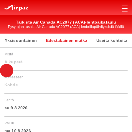
Tarkista Air Canada AC2077 (ACA)-lentoaikataulu
Pysy ajan tasalla Air Canada AC2077 (ACA) lentotilapäivityksistä täällä
Yksisuuntainen
Edestakainen matka
Useita kohteita
Mistä
Alkuperä
kohteeseen
Kohde
Lähtö
su 9.8.2026
Paluu
ma 10.8.2026