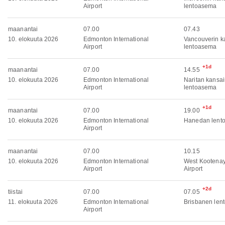
Airport
lentoasema
maanantai
07.00
07.43
10. elokuuta 2026
Edmonton International
Vancouverin k
Airport
lentoasema
+1d
maanantai
07.00
14.55
10. elokuuta 2026
Edmonton International
Naritan kansa
Airport
lentoasema
+1d
maanantai
07.00
19.00
10. elokuuta 2026
Edmonton International
Hanedan lent
Airport
maanantai
07.00
10.15
10. elokuuta 2026
Edmonton International
West Kootenay
Airport
Airport
+2d
tiistai
07.00
07.05
11. elokuuta 2026
Edmonton International
Brisbanen len
Airport