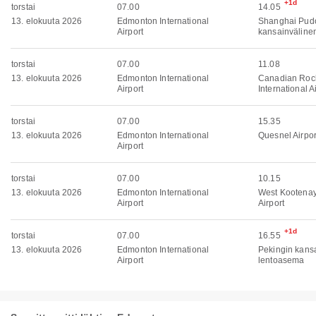
+1d
torstai
07.00
14.05
13. elokuuta 2026
Edmonton International
Shanghai Pud
Airport
kansainväline
torstai
07.00
11.08
13. elokuuta 2026
Edmonton International
Canadian Roc
Airport
International A
torstai
07.00
15.35
13. elokuuta 2026
Edmonton International
Quesnel Airpor
Airport
torstai
07.00
10.15
13. elokuuta 2026
Edmonton International
West Kootenay
Airport
Airport
+1d
torstai
07.00
16.55
13. elokuuta 2026
Edmonton International
Pekingin kans
Airport
lentoasema