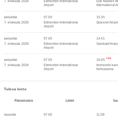
7. elokuuta 2026
Edmonton International
Erik Nielsen W
Airport
International A
perjantai
07.00
15.35
7. elokuuta 2026
Edmonton International
Quesnel Airpor
Airport
perjantai
07.00
14.41
7. elokuuta 2026
Edmonton International
Sandspit Airpo
Airport
+1d
perjantai
07.00
16.05
7. elokuuta 2026
Edmonton International
Incheonin kan
Airport
lentoasema
Tuleva lento
Päivämäärä
Lähtö
Sa
lauantai
07.00
11.08