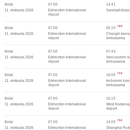
tiistai
07.00
14.41
11. elokuuta 2026
Edmonton International
Sandspit Airpo
Airport
+2d
tiistai
07.00
05.15
11. elokuuta 2026
Edmonton International
Changin kansa
Airport
lentoasema
tiistai
07.00
07.43
11. elokuuta 2026
Edmonton International
Vancouverin k
Airport
lentoasema
+1d
tiistai
07.00
16.05
11. elokuuta 2026
Edmonton International
Incheonin kan
Airport
lentoasema
tiistai
07.00
10.15
11. elokuuta 2026
Edmonton International
West Kootenay
Airport
Airport
+1d
tiistai
07.00
14.05
11. elokuuta 2026
Edmonton International
Shanghai Pud