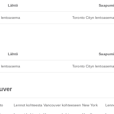
Lähtö
Saapum
n lentoasema
Toronto Cityn lentoasem
Lähtö
Saapum
n lentoasema
Toronto Cityn lentoasem
ouver
to
Lennot kohteesta Vancouver kohteeseen New York
Lenn