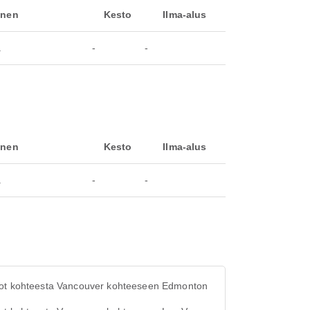
inen
Kesto
Ilma-alus
a
-
-
inen
Kesto
Ilma-alus
a
-
-
ot kohteesta Vancouver kohteeseen Edmonton