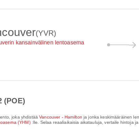
ncouver
(YVR)
verin kansainvälinen lentoasema
2 (POE)
ilento, joka yhdistää
Vancouver - Hamilton
ja jonka keskimääräinen le
entoasema (YHM)
:lle. Selaa reaaliaikaisia aikatauluja, vertaile hintoj