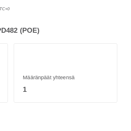
UTC+0
 PD482 (POE)
Määränpäät yhteensä
1