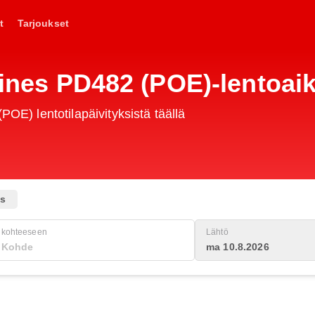
t
Tarjoukset
rlines PD482 (POE)-lentoai
POE) lentotilapäivityksistä täällä
us
kohteeseen
Lähtö
ma 10.8.2026