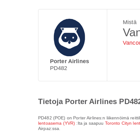
Mistä
Va
Vancou
Porter Airlines
PD482
Tietoja Porter Airlines PD48
PD482
(
POE
) on
Porter Airlines
:n liikennöimä reitt
lentoasema (YVR)
:lta ja saapuu
Toronto Cityn l
Airpaz:ssa.