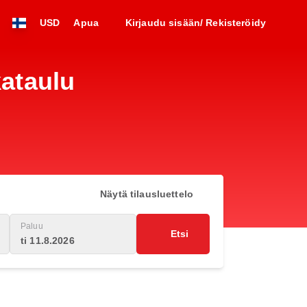
USD
Apua
Kirjaudu sisään/ Rekisteröidy
kataulu
Näytä tilausluettelo
Paluu
Etsi
ti 11.8.2026