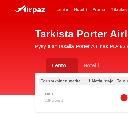
Lento
Hotelli
Promo
Tilaukse
Tarkista Porter Ai
Pysy ajan tasalla Porter Airlines PD482 (
Lento
Hotelli
Edestakainen matka
1 Matkustaja
Talo
Mistä