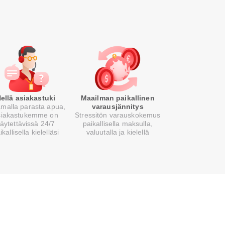
ellä asiakastuki
Maailman paikallinen
malla parasta apua,
varausjännitys
siakastukemme on
Stressitön varauskokemus
äytettävissä 24/7
paikallisella maksulla,
ikallisella kielelläsi
valuutalla ja kielellä