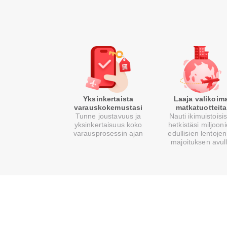
Yksinkertaista
Laaja valikoim
varauskokemustasi
matkatuotteita
Tunne joustavuus ja
Nauti ikimuistoisi
yksinkertaisuus koko
hetkistäsi miljoon
varausprosessin ajan
edullisien lentojen
majoituksen avul