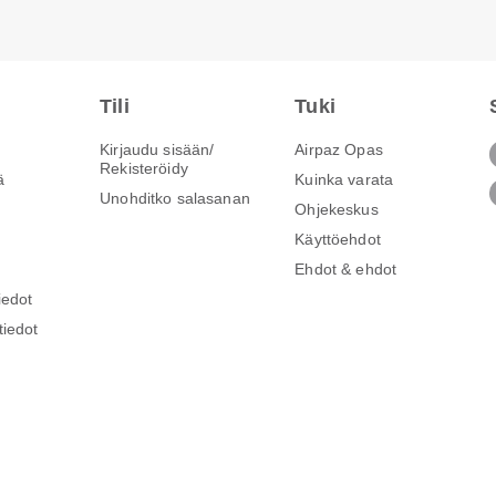
Tili
Tuki
Kirjaudu sisään/
Airpaz Opas
Rekisteröidy
ä
Kuinka varata
Unohditko salasanan
Ohjekeskus
Käyttöehdot
Ehdot & ehdot
iedot
tiedot