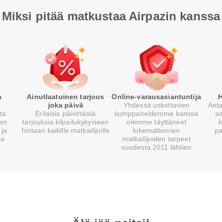
Miksi pitää matkustaa Airpazin kanssa
a
Ainutlaatuinen tarjous
Online-varausasiantuntija
H
joka päivä
Yhdessä uskottavien
Anta
sta
Erilaisia päivittäisiä
kumppaneidemme kanssa
a
ien
tarjouksia kilpailukykyiseen
olemme täyttäneet
k
 ja
hintaan kaikille matkailijoille
lukemattomien
pa
la
matkailijoiden tarpeet
vuodesta 2011 lähtien