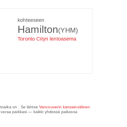
kohteeseen
Hamilton
(YHM)
Toronto Cityn lentoasema
ntoaika on
. Se lähtee
Vancouverin kansainvälinen
a ja varaa paikkasi — kaikki yhdessä paikassa