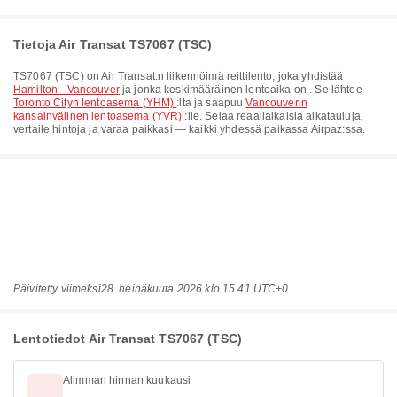
Tietoja Air Transat TS7067 (TSC)
TS7067
(
TSC
) on
Air Transat
:n liikennöimä reittilento, joka yhdistää
Hamilton - Vancouver
ja jonka keskimääräinen lentoaika on
. Se lähtee
Toronto Cityn lentoasema (YHM)
:lta ja saapuu
Vancouverin
kansainvälinen lentoasema (YVR)
:lle. Selaa reaaliaikaisia aikatauluja,
vertaile hintoja ja varaa paikkasi — kaikki yhdessä paikassa Airpaz:ssa.
Päivitetty viimeksi
28. heinäkuuta 2026 klo 15.41 UTC+0
Lentotiedot Air Transat TS7067 (TSC)
Alimman hinnan kuukausi