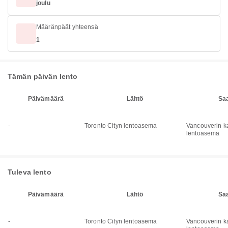
joulu
Määränpäät yhteensä
1
Tämän päivän lento
Päivämäärä
Lähtö
Sa
-
Toronto Cityn lentoasema
Vancouverin k
lentoasema
Tuleva lento
Päivämäärä
Lähtö
Sa
-
Toronto Cityn lentoasema
Vancouverin k