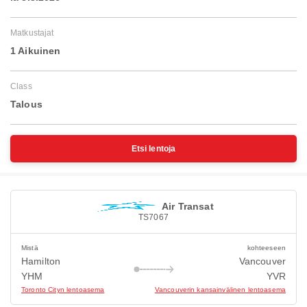
Matkustajat
1 Aikuinen
Class
Talous
Etsi lentoja
Air Transat
TS7067
Mistä
kohteeseen
Hamilton
Vancouver
YHM
YVR
Toronto Cityn lentoasema
Vancouverin kansainvälinen lentoasema