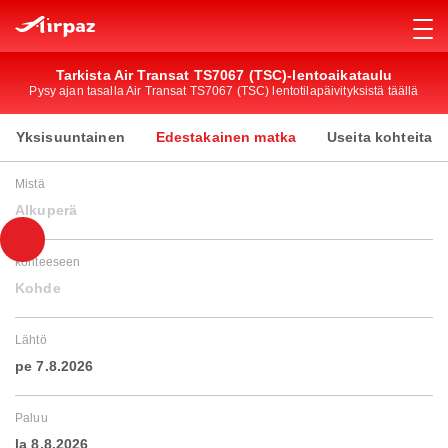
Tarkista Air Transat TS7067 (TSC)-lentoaikataulu
Pysy ajan tasalla Air Transat TS7067 (TSC) lentotilapäivityksistä täällä
Yksisuuntainen
Edestakainen matka
Useita kohteita
Mistä
Alkuperä
kohteeseen
Kohde
Lähtö
pe 7.8.2026
Paluu
la 8.8.2026