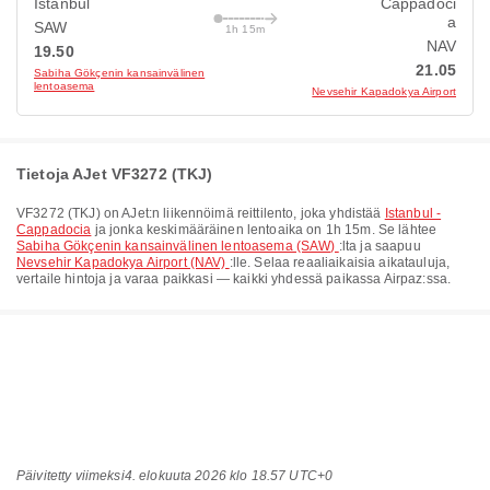
Istanbul
Cappadoci
a
SAW
1h 15m
NAV
19.50
21.05
Sabiha Gökçenin kansainvälinen
lentoasema
Nevsehir Kapadokya Airport
Tietoja AJet VF3272 (TKJ)
VF3272
(
TKJ
) on
AJet
:n liikennöimä reittilento, joka yhdistää
Istanbul -
Cappadocia
ja jonka keskimääräinen lentoaika on
1h 15m
. Se lähtee
Sabiha Gökçenin kansainvälinen lentoasema (SAW)
:lta ja saapuu
Nevsehir Kapadokya Airport (NAV)
:lle. Selaa reaaliaikaisia aikatauluja,
vertaile hintoja ja varaa paikkasi — kaikki yhdessä paikassa Airpaz:ssa.
Päivitetty viimeksi
4. elokuuta 2026 klo 18.57 UTC+0