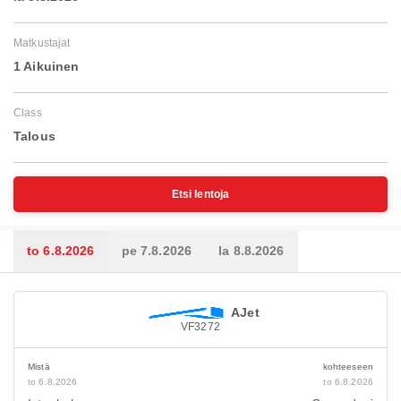
Matkustajat
1 Aikuinen
Class
Talous
Etsi lentoja
to 6.8.2026
pe 7.8.2026
la 8.8.2026
AJet
VF3272
Mistä
kohteeseen
to 6.8.2026
to 6.8.2026