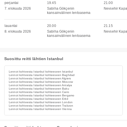
perjantai
19.45
21.00
7. elokuuta 2026
Sabiha Gökçenin
Nevsehir Kapa
kansainvälinen lentoasema
lauantai
20.00
21.15
8. elokuuta 2026
Sabiha Gökçenin
Nevsehir Kapa
kansainvälinen lentoasema
Suosittu reitti lähtien Istanbul
Lennot kohteesta Istanbul kohteeseen Istanbul
Lennot kohteesta Istanbul kohteeseen Baghdad
Lennot kohteesta Istanbul kohteeseen Algiers
Lennot kohteesta Istanbul kohteeseen Moscow
Lennot kohteesta Istanbul kohteeseen Antalya
Lennot kohteesta Istanbul kohteeseen Baku
Lennot kohteesta Istanbul kohteeseen Cairo
Lennot kohteesta Istanbul kohteeseen Bergamo
Lennot kohteesta Istanbul kohteeseen Erbil
Lennot kohteesta Istanbul kohteeseen London
Lennot kohteesta Istanbul kohteeseen Trabzon
Lennot kohteesta Istanbul kohteeseen Vienna