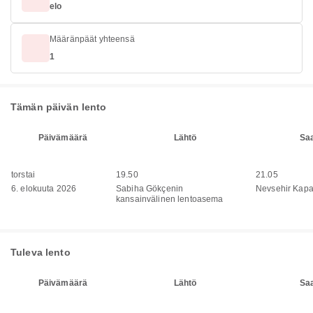
elo
Määränpäät yhteensä
1
Tämän päivän lento
Päivämäärä
Lähtö
Sa
torstai
19.50
21.05
6. elokuuta 2026
Sabiha Gökçenin
Nevsehir Kapa
kansainvälinen lentoasema
Tuleva lento
Päivämäärä
Lähtö
Sa