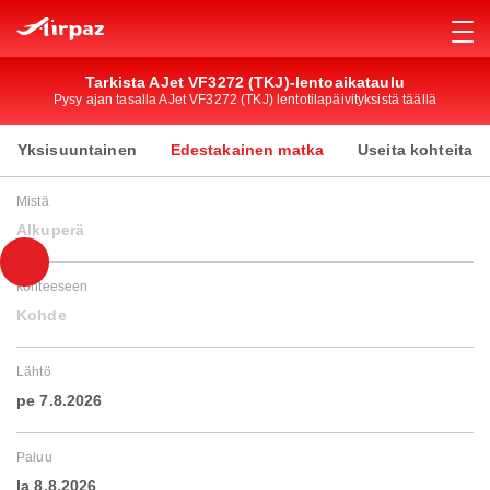
Tarkista AJet VF3272 (TKJ)-lentoaikataulu
Pysy ajan tasalla AJet VF3272 (TKJ) lentotilapäivityksistä täällä
Yksisuuntainen
Edestakainen matka
Useita kohteita
Mistä
Alkuperä
kohteeseen
Kohde
Lähtö
pe 7.8.2026
Paluu
la 8.8.2026