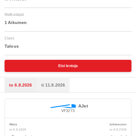
Matkustajat
1 Aikuinen
Class
Talous
Etsi lentoja
to 6.8.2026
ti 11.8.2026
AJet
VF3273
Mistä
kohteeseen
to 6.8.2026
to 6.8.2026