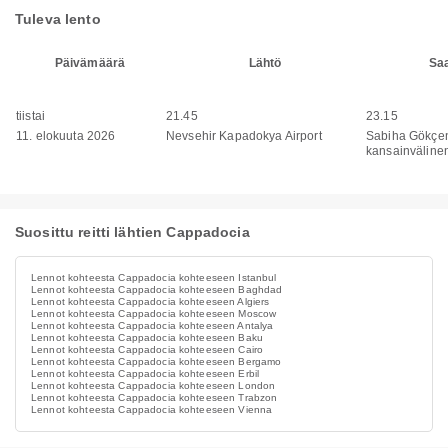
Tuleva lento
Päivämäärä
Lähtö
Sa
tiistai
21.45
23.15
11. elokuuta 2026
Nevsehir Kapadokya Airport
Sabiha Gökçe
kansainväline
Suosittu reitti lähtien Cappadocia
Lennot kohteesta Cappadocia kohteeseen Istanbul
Lennot kohteesta Cappadocia kohteeseen Baghdad
Lennot kohteesta Cappadocia kohteeseen Algiers
Lennot kohteesta Cappadocia kohteeseen Moscow
Lennot kohteesta Cappadocia kohteeseen Antalya
Lennot kohteesta Cappadocia kohteeseen Baku
Lennot kohteesta Cappadocia kohteeseen Cairo
Lennot kohteesta Cappadocia kohteeseen Bergamo
Lennot kohteesta Cappadocia kohteeseen Erbil
Lennot kohteesta Cappadocia kohteeseen London
Lennot kohteesta Cappadocia kohteeseen Trabzon
Lennot kohteesta Cappadocia kohteeseen Vienna