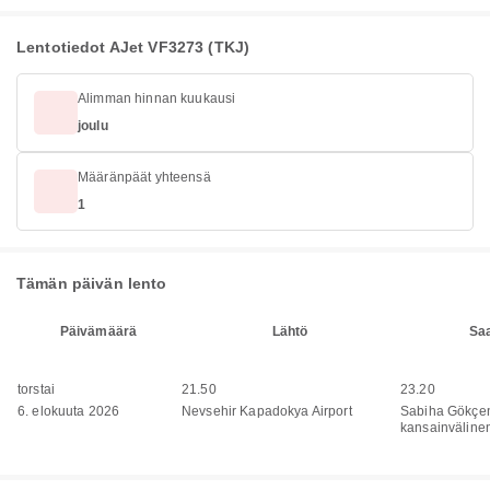
Lentotiedot AJet VF3273 (TKJ)
Alimman hinnan kuukausi
joulu
Määränpäät yhteensä
1
Tämän päivän lento
Päivämäärä
Lähtö
Sa
torstai
21.50
23.20
6. elokuuta 2026
Nevsehir Kapadokya Airport
Sabiha Gökçe
kansainväline