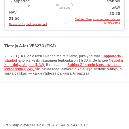
Cappadoci
Istanbul
a
SAW
1h 30m
NAV
23.20
21.50
Sabiha Gökçenin kansainvälinen
lentoasema
Nevsehir Kapadokya Airport
Tietoja AJet VF3273 (TKJ)
VF3273
(
TKJ
) on
AJet
:n liikennöimä reittilento, joka yhdistää
Cappadocia -
Istanbul
ja jonka keskimääräinen lentoaika on
1h 30m
. Se lähtee
Nevsehir
Kapadokya Airport (NAV)
:lta ja saapuu
Sabiha Gökçenin kansainvälinen
lentoasema (SAW)
:lle. Selaa reaaliaikaisia aikatauluja, vertaile hintoja ja
varaa paikkasi — kaikki yhdessä paikassa Airpaz:ssa.
Päivitetty viimeksi
4. elokuuta 2026 klo 18.54 UTC+0