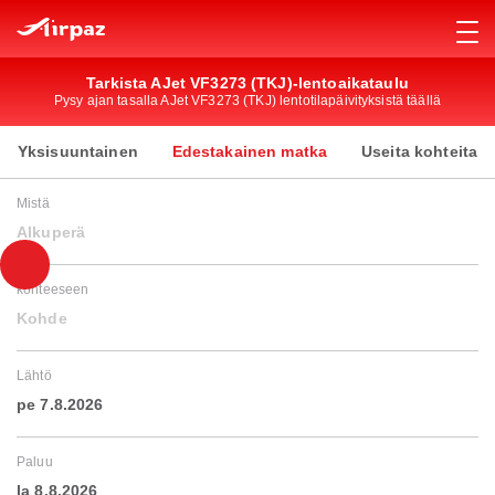
Tarkista AJet VF3273 (TKJ)-lentoaikataulu
Pysy ajan tasalla AJet VF3273 (TKJ) lentotilapäivityksistä täällä
Yksisuuntainen
Edestakainen matka
Useita kohteita
Mistä
Alkuperä
kohteeseen
Kohde
Lähtö
pe 7.8.2026
Paluu
la 8.8.2026