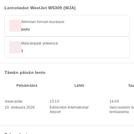
Lentotiedot WestJet WS309 (WJA)
Alimman hinnan kuukausi
joulu
Määränpäät yhteensä
1
Tämän päivän lento
Päivämäärä
Lähtö
Sa
maanantai
13.15
14.00
10. elokuuta 2026
Edmonton International
Vancouverin k
Airport
lentoasema