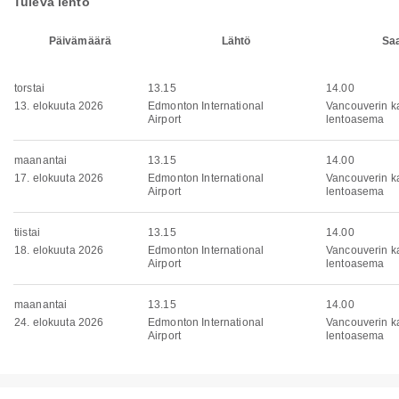
Tuleva lento
Päivämäärä
Lähtö
Sa
torstai
13.15
14.00
13. elokuuta 2026
Edmonton International
Vancouverin k
Airport
lentoasema
maanantai
13.15
14.00
17. elokuuta 2026
Edmonton International
Vancouverin k
Airport
lentoasema
tiistai
13.15
14.00
18. elokuuta 2026
Edmonton International
Vancouverin k
Airport
lentoasema
maanantai
13.15
14.00
24. elokuuta 2026
Edmonton International
Vancouverin k
Airport
lentoasema