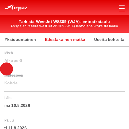
Tarkista WestJet WS309 (WJA)-lentoaikataulu
Pysy ajan tasalla WestJet WS309 (WJA) lentotilapäivityksistä täällä
Yksisuuntainen
Edestakainen matka
Useita kohteita
Mistä
Alkuperä
kohteeseen
Kohde
Lähtö
ma 10.8.2026
Paluu
ti 11.8.2026