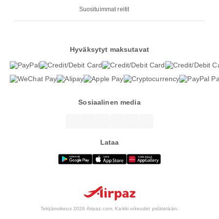
Suosituimmat reitit
Hyväksytyt maksutavat
Sosiaalinen media
Lataa
Tekijänoikeus 2026 Airpaz.com. Kaikki oikeudet pidätetään.