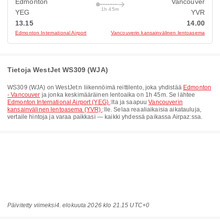
Edmonton
Vancouver
1h 45m
YEG
YVR
13.15
14.00
Edmonton International Airport
Vancouverin kansainvälinen lentoasema
Tietoja WestJet WS309 (WJA)
WS309
(
WJA
) on
WestJet
:n liikennöimä reittilento, joka yhdistää
Edmonton
- Vancouver
ja jonka keskimääräinen lentoaika on
1h 45m
. Se lähtee
Edmonton International Airport (YEG)
:lta ja saapuu
Vancouverin
kansainvälinen lentoasema (YVR)
:lle. Selaa reaaliaikaisia aikatauluja,
vertaile hintoja ja varaa paikkasi — kaikki yhdessä paikassa Airpaz:ssa.
Päivitetty viimeksi
4. elokuuta 2026 klo 21.15 UTC+0