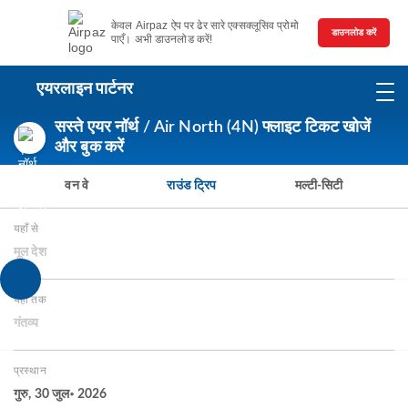
केवल Airpaz ऐप पर ढेर सारे एक्सक्लूसिव प्रोमो
डाउनलोड करें
पाएँ। अभी डाउनलोड करें!
एयरलाइन पार्टनर
सस्ते एयर नॉर्थ / Air North (4N) फ्लाइट टिकट खोजें
और बुक करें
वन वे
राउंड ट्रिप
मल्टी-सिटी
यहाँ से
मूल देश
यहाँ तक
गंतव्य
प्रस्थान
गुरु, 30 जुल॰ 2026