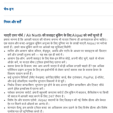
चेক-इन
नियम और शर्तें
यात्री एयर नॉर्थ / Air North की फ़्लाइट बुकिंग के लिए Airpaz को क्यों चुनते हैं
हमारा मानना है कि आपकी यात्रा की योजना बनाना भी यात्रा जितना ही आनंददायक होना चाहिए।
एक सहज और बजट-अनुकूल बुकिंग अनुभव के लिए दुनिया भर के लाखों यात्री Airpaz पर भरोसा
करते हैं। हमारे साथ बुकिंग करने पर आपको यह सुविधाएं मिलेंगी:
त्वरित और आसान खोज: कीमत, शेड्यूल, अवधि और स्टॉप के आधार पर फ़्लाइट्स को फ़िल्टर
करें और उनकी तुलना करें — यह सब एक ही सर्च में।
आसान ऐड-ऑन: अपनी फ़्लाइट के लिए चेक-इन बैगेज जोड़ें, अपनी सीट चुनें, पहले से भोजन
ऑर्डर करें, या यात्रा बीमा (ट्रैवल इंश्योरेंस) प्राप्त करें।
क्लास फ़ेयर के विकल्प: क्या आप अपनी यात्रा में थोड़ी अधिक लग्ज़री चाहते हैं? एक अधिक
प्रीमियम उड़ान अनुभव के लिए हम इकोनॉमी से लेकर फ़र्स्ट क्लास तक के क्लास फ़ेयर के
विकल्प प्रदान करते हैं।
कई भुगतान विधियाँ (पेमेंट मेथड्स): क्रेडिट/डेबिट कार्ड, बैंक ट्रांसफ़र, PayPal, ई-वॉलेट,
और कई लोकप्रिय स्थानीय भुगतान विकल्पों में से चुनें।
निर्बाध टिकट कन्फ़र्मेशन: भुगतान पूरा होने के बाद अपना बुकिंग कन्फ़र्मेशन और टिकट सीधे
अपने ईमेल इनबॉक्स में प्राप्त करें।
ग्लोबल कस्टमर सपोर्ट: हमारी बहुभाषी कस्टमर सपोर्ट टीम बुकिंग में बदलाव, कैंसिलेशन या किसी
भी सवाल में आपकी मदद करने के लिए 24/7 तैयार है।
विशेष ऐप और सदस्य प्रोमो: Airpaz सदस्यों के लिए डिज़ाइन की गई विशेष डील्स और केवल
ऐप पर मिलने वाले ऑफ़र्स का आनंद लें।
शानदार वैल्यू: हम आपके ट्रैवल बजट का अधिकतम लाभ उठाने के लिए विशेष डील्स और विशेष
प्रमोशनल दरें सुनिश्चित करते हैं।