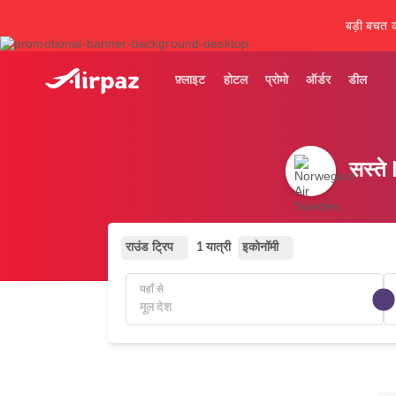
बड़ी बचत कर
फ़्लाइट
होटल
प्रोमो
ऑर्डर
डील
सस्ते
राउंड ट्रिप
इकोनॉमी
1 यात्री
यहाँ से