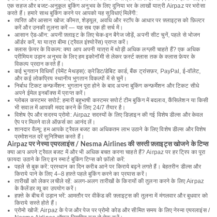
एक सहज और बजट-अनुकूल बुकिंग अनुभव के लिए दुनिया भर के लाखों यात्री Airpaz पर भरोसा
करते हैं। हमारे साथ बुकिंग करने पर आपको यह सुविधाएं मिलेंगी:
त्वरित और आसान खोज: कीमत, शेड्यूल, अवधि और स्टॉप के आधार पर फ़्लाइट्स को फ़िल्टर
करें और उनकी तुलना करें — यह सब एक ही सर्च में।
आसान ऐड-ऑन: अपनी फ़्लाइट के लिए चेक-इन बैगेज जोड़ें, अपनी सीट चुनें, पहले से भोजन
ऑर्डर करें, या यात्रा बीमा (ट्रैवल इंश्योरेंस) प्राप्त करें।
क्लास फ़ेयर के विकल्प: क्या आप अपनी यात्रा में थोड़ी अधिक लग्ज़री चाहते हैं? एक अधिक
प्रीमियम उड़ान अनुभव के लिए हम इकोनॉमी से लेकर फ़र्स्ट क्लास तक के क्लास फ़ेयर के
विकल्प प्रदान करते हैं।
कई भुगतान विधियाँ (पेमेंट मेथड्स): क्रेडिट/डेबिट कार्ड, बैंक ट्रांसफ़र, PayPal, ई-वॉलेट,
और कई लोकप्रिय स्थानीय भुगतान विकल्पों में से चुनें।
निर्बाध टिकट कन्फ़र्मेशन: भुगतान पूरा होने के बाद अपना बुकिंग कन्फ़र्मेशन और टिकट सीधे
अपने ईमेल इनबॉक्स में प्राप्त करें।
ग्लोबल कस्टमर सपोर्ट: हमारी बहुभाषी कस्टमर सपोर्ट टीम बुकिंग में बदलाव, कैंसिलेशन या किसी
भी सवाल में आपकी मदद करने के लिए 24/7 तैयार है।
विशेष ऐप और सदस्य प्रोमो: Airpaz सदस्यों के लिए डिज़ाइन की गई विशेष डील्स और केवल
ऐप पर मिलने वाले ऑफ़र्स का आनंद लें।
शानदार वैल्यू: हम आपके ट्रैवल बजट का अधिकतम लाभ उठाने के लिए विशेष डील्स और विशेष
प्रमोशनल दरें सुनिश्चित करते हैं।
Airpaz पर नेस्मा एयरलाइंस / Nesma Airlines की सस्ती फ़्लाइट्स खोजने के टिप्स
क्या आप अपने ट्रैवल बजट में और भी अधिक बचत करना चाहते हैं? Airpaz पर हर ट्रिप का पूरा
फ़ायदा उठाने के लिए इन स्मार्ट बुकिंग टिप्स को फ़ॉलो करें:
पहले से बुक करें: प्रस्थान का दिन करीब आने पर किराये बढ़ने लगते हैं। बेहतरीन डील्स और
किराये पाने के लिए 4–8 हफ़्ते पहले बुकिंग करने का प्रयास करें।
तारीखों को लेकर लचीले रहें: अलग-अलग तारीखों के किरायों की तुलना करने के लिए Airpaz
के कैलेंडर व्यू का उपयोग करें।
हफ़्ते के बीच में उड़ान भरें: आमतौर पर वीकेंड की फ़्लाइट्स की तुलना में मंगलवार और बुधवार को
किराये सस्ते होते हैं।
प्रोमो खोजें: Airpaz के पेज और पेज पर प्रोमो कोड और सीमित समय के लिए नेस्मा एयरलाइंस /