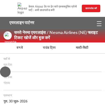
केवल Airpaz ऐप पर ढेर सारे एक्सक्लूसिव प्रोमो
डाउनलोड करें
पाएँ। अभी डाउनलोड करें!
एयरलाइन पार्टनर
सस्ते नेस्मा एयरलाइंस / Nesma Airlines (NE) फ्लाइट
टिकट खोजें और बुक करें
वन वे
राउंड ट्रिप
मल्टी-सिटी
यहाँ से
मूल देश
यहाँ तक
गंतव्य
प्रस्थान
गुरु, 30 जुल॰ 2026