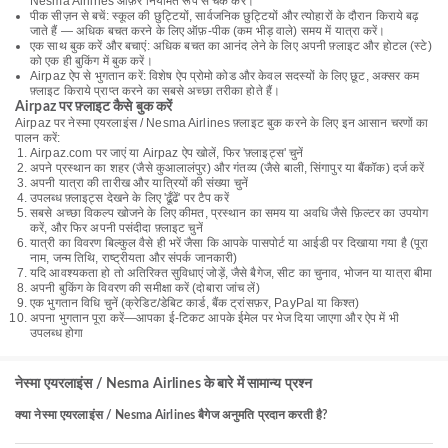
Nesma Airlines ऑफ़र नियमित रूप से चेक करें।
पीक सीज़न से बचें: स्कूल की छुट्टियों, सार्वजनिक छुट्टियों और त्योहारों के दौरान किराये बढ़
जाते हैं — अधिक बचत करने के लिए ऑफ़-पीक (कम भीड़ वाले) समय में यात्रा करें।
एक साथ बुक करें और बचाएं: अधिक बचत का आनंद लेने के लिए अपनी फ़्लाइट और होटल (स्टे)
को एक ही बुकिंग में बुक करें।
Airpaz ऐप से भुगतान करें: विशेष ऐप प्रोमो कोड और केवल सदस्यों के लिए छूट, अक्सर कम
फ़्लाइट किराये प्राप्त करने का सबसे अच्छा तरीका होते हैं।
Airpaz पर फ़्लाइट कैसे बुक करें
Airpaz पर नेस्मा एयरलाइंस / Nesma Airlines फ़्लाइट बुक करने के लिए इन आसान चरणों का
पालन करें:
Airpaz.com पर जाएं या Airpaz ऐप खोलें, फिर 'फ़्लाइट्स' चुनें
अपने प्रस्थान का शहर (जैसे कुआलालंपुर) और गंतव्य (जैसे बाली, सिंगापुर या बैंकॉक) दर्ज करें
अपनी यात्रा की तारीख और यात्रियों की संख्या चुनें
उपलब्ध फ़्लाइट्स देखने के लिए 'ढूँढें' पर टैप करें
सबसे अच्छा विकल्प खोजने के लिए कीमत, प्रस्थान का समय या अवधि जैसे फ़िल्टर का उपयोग
करें, और फिर अपनी पसंदीदा फ़्लाइट चुनें
यात्री का विवरण बिल्कुल वैसे ही भरें जैसा कि आपके पासपोर्ट या आईडी पर दिखाया गया है (पूरा
नाम, जन्म तिथि, राष्ट्रीयता और संपर्क जानकारी)
यदि आवश्यकता हो तो अतिरिक्त सुविधाएं जोड़ें, जैसे बैगेज, सीट का चुनाव, भोजन या यात्रा बीमा
अपनी बुकिंग के विवरण की समीक्षा करें (दोबारा जांच लें)
एक भुगतान विधि चुनें (क्रेडिट/डेबिट कार्ड, बैंक ट्रांसफ़र, PayPal या किश्त)
अपना भुगतान पूरा करें—आपका ई-टिकट आपके ईमेल पर भेज दिया जाएगा और ऐप में भी
उपलब्ध होगा
नेस्मा एयरलाइंस / Nesma Airlines के बारे में सामान्य प्रश्न
क्या नेस्मा एयरलाइंस / Nesma Airlines बैगेज अनुमति प्रदान करती है?