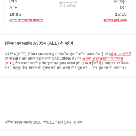
एथेंस
इस्तांबुल
5घंटे 10मिनट
ATH
IST
10:05
15:15
अथेन्स आंतरराष्ट्रीय विमानतळ
इस्तांबुल हवाई अड्डा
ईजियन एयरलाइंस A3354 (AEE) के बारे में
A3354
(
AEE
)
ईजियन एयरलाइंस
द्वारा संचालित एक नियमित उड़ान सेवा है, जो
एथेंस - सांडोरिनी
को जोड़ती है और औसत उड़ान समय
5घंटे 10मिनट
है। यह
अथेन्स आंतरराष्ट्रीय विमानतळ
(ATH)
से प्रस्थान करती है और
इस्तांबुल हवाई अड्डा (IST)
पर पहुँचती है। Airpaz पर रियल-
टाइम शेड्यूल देखें, किराए की तुलना करें और अपनी सीट बुक करें — सब कुछ एक ही जगह पर।
अंतिम अपड
4 अगस्त 2026 को 01:24 am GMT+0 बजे