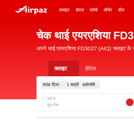
फ़्लाइट
होटल
प्रोमो
ऑर्डर
डील
चेक थाई एयरएशिया FD30
अपने थाई एयरएशिया FD3027 (AIQ) फ्लाइट के स्
फ़्लाइट
होटल
राउंड ट्रिप
1 यात्री
इकोनॉमी
यहाँ से