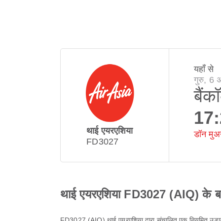
यहाँ से
गुरु, 6
बैंक
17
थाई एयरएशिया
डॉन मुअन
FD3027
थाई एयरएशिया FD3027 (AIQ) के बारे
FD3027
(
AIQ
)
थाई एयरएशिया
द्वारा संचालित एक नियमित उड़ा