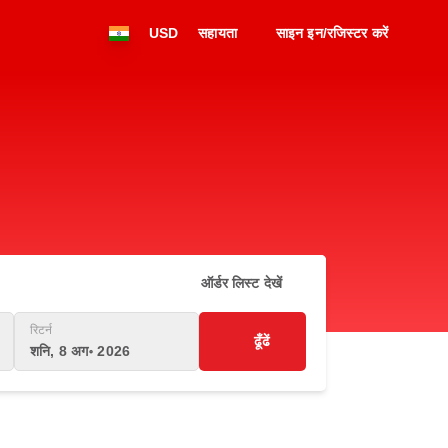
USD
सहायता
साइन इन/रजिस्टर करें
ऑर्डर लिस्ट देखें
रिटर्न
ढूँढें
शनि, 8 अग॰ 2026