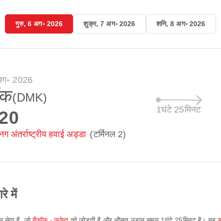
गुरु, 6 अग॰ 2026
शुक्र, 7 अग॰ 2026
शनि, 8 अग॰ 2026
 अग॰ 2026
ॉक
(DMK)
1घंटे 25मिनट
:20
ग अंतर्राष्ट्रीय हवाई अड्डा
(टर्मिनल 2)
 में
न सेवा है, जो
बैंकॉक - फुकेत
को जोड़ती है और औसत उड़ान समय
1घंटे 25मिनट
है। यह
ड