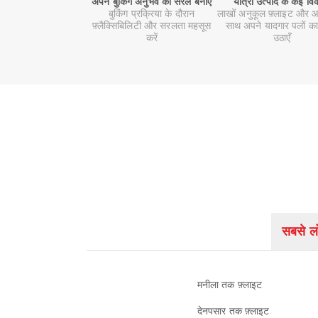
अपने बुकिंग अनुभव को सरल बनाएँ
यात्रा उत्पाद के कई वि
बुकिंग प्रक्रिया के दौरान
लाखों अनुकूल फ़्लाइट और आ
फ़्लैक्सिबिलिटी और सरलता महसूस
साथ अपने यादगार पलों का
करें
उठाएँ
सबसे लो
मनीला तक फ़्लाइट
देनपसार तक फ़्लाइट