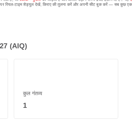
 पर रियल-टाइम शेड्यूल देखें, किराए की तुलना करें और अपनी सीट बुक करें — सब कुछ 
027 (AIQ)
कुल गंतव्य
1