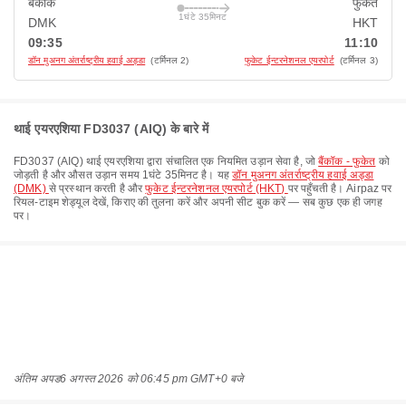
बैंकॉक
फुकेत
1घंटे 35मिनट
DMK
HKT
09:35
11:10
डॉन मुअनग अंतर्राष्ट्रीय हवाई अड्डा
(टर्मिनल 2)
फुकेट ईन्टरनेशनल एयरपोर्ट
(टर्मिनल 3)
थाई एयरएशिया FD3037 (AIQ) के बारे में
FD3037
(
AIQ
)
थाई एयरएशिया
द्वारा संचालित एक नियमित उड़ान सेवा है, जो
बैंकॉक - फुकेत
को
जोड़ती है और औसत उड़ान समय
1घंटे 35मिनट
है। यह
डॉन मुअनग अंतर्राष्ट्रीय हवाई अड्डा
(DMK)
से प्रस्थान करती है और
फुकेट ईन्टरनेशनल एयरपोर्ट (HKT)
पर पहुँचती है। Airpaz पर
रियल-टाइम शेड्यूल देखें, किराए की तुलना करें और अपनी सीट बुक करें — सब कुछ एक ही जगह
पर।
अंतिम अपड
6 अगस्त 2026 को 06:45 pm GMT+0 बजे