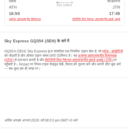
एथेंस
सांडोरिनी
0घंटे 55मिनट
ATH
JTR
16:50
17:45
अथेन्स आंतरराष्ट्रीय विमानतळ
सेंटोरिनी तिरा नेशनल अंतरराष्ट्रीय हवाई अड्डे
Sky Express GQ354 (SEH) के बारे में
GQ354
(
SEH
)
Sky Express
द्वारा संचालित एक नियमित उड़ान सेवा है, जो
एथेंस - सांडोरिनी
को जोड़ती है और औसत उड़ान समय
0घंटे 55मिनट
है। यह
अथेन्स आंतरराष्ट्रीय विमानतळ
(ATH)
से प्रस्थान करती है और
सेंटोरिनी तिरा नेशनल अंतरराष्ट्रीय हवाई अड्डे (JTR)
पर
पहुँचती है। Airpaz पर रियल-टाइम शेड्यूल देखें, किराए की तुलना करें और अपनी सीट बुक करें
— सब कुछ एक ही जगह पर।
अंतिम अपड
4 अगस्त 2026 को 08:03 am GMT+0 बजे