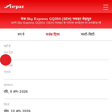
चेक Sky Express GQ354 (SEH) फ्लाइट शेड्यूल
अपने Sky Express GQ354 (SEH) फ्लाइट के स्टेटस अपडेट्स पर अपडेटेड रहें
वन वे
राउंड ट्रिप
मल्टी-सिटी
यहाँ से
मूल देश
यहाँ तक
गंतव्य
प्रस्थान
रवि, 9 अग॰ 2026
रिटर्न
सोम, 10 अग॰ 2026