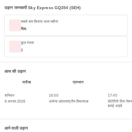
उड़ान जानकारी Sky Express GQ354 (SEH)
सबसे कम किराया वाला महीना
दिस.
कुल गंतव्य
1
आज की उड़ान
तारीख
प्रस्थान
शनिवार
16:50
17:45
8 अगस्त 2026
अथेन्स आंतरराष्ट्रीय विमानतळ
सेंटोरिनी तिरा नेश
हवाई अड्डे
आने वाली उड़ान