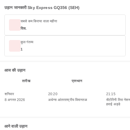
उड़ान जानकारी Sky Express GQ356 (SEH)
सबसे कम किराया वाला महीना
दिस.
कुल गंतव्य
1
आज की उड़ान
तारीख
प्रस्थान
शनिवार
20:20
21:15
8 अगस्त 2026
अथेन्स आंतरराष्ट्रीय विमानतळ
सेंटोरिनी तिरा नेश
हवाई अड्डे
आने वाली उड़ान