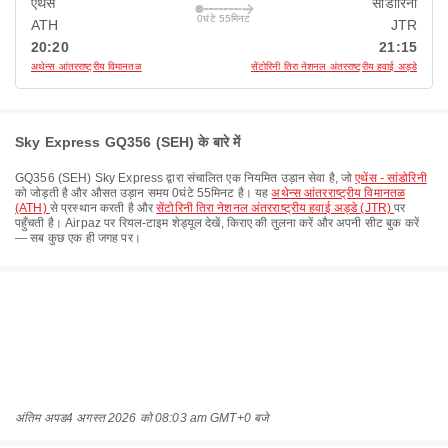
एथेंस
सांडोरिनी
0घंटे 55मिनट
ATH
JTR
20:20
21:15
अथेन्स आंतरराष्ट्रीय विमानतळ
सेंटोरिनी तिरा नेशनल अंतरराष्ट्रीय हवाई अड्डे
Sky Express GQ356 (SEH) के बारे में
GQ356
(
SEH
)
Sky Express
द्वारा संचालित एक नियमित उड़ान सेवा है, जो
एथेंस - सांडोरिनी
को जोड़ती है और औसत उड़ान समय
0घंटे 55मिनट
है। यह
अथेन्स आंतरराष्ट्रीय विमानतळ
(ATH)
से प्रस्थान करती है और
सेंटोरिनी तिरा नेशनल अंतरराष्ट्रीय हवाई अड्डे (JTR)
पर
पहुँचती है। Airpaz पर रियल-टाइम शेड्यूल देखें, किराए की तुलना करें और अपनी सीट बुक करें
— सब कुछ एक ही जगह पर।
अंतिम अपड
4 अगस्त 2026 को 08:03 am GMT+0 बजे