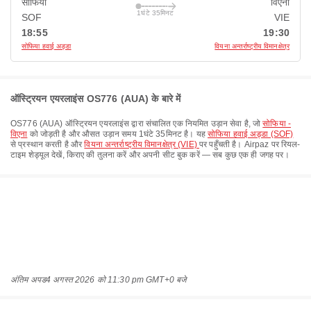
सोफिया
विएना
1घंटे 35मिनट
SOF
VIE
18:55
19:30
सोफिया हवाई अड्डा
वियना अन्तर्राष्ट्रीय विमानक्षेत्र
ऑस्ट्रियन एयरलाइंस OS776 (AUA) के बारे में
OS776
(
AUA
)
ऑस्ट्रियन एयरलाइंस
द्वारा संचालित एक नियमित उड़ान सेवा है, जो
सोफिया -
विएना
को जोड़ती है और औसत उड़ान समय
1घंटे 35मिनट
है। यह
सोफिया हवाई अड्डा (SOF)
से प्रस्थान करती है और
वियना अन्तर्राष्ट्रीय विमानक्षेत्र (VIE)
पर पहुँचती है। Airpaz पर रियल-
टाइम शेड्यूल देखें, किराए की तुलना करें और अपनी सीट बुक करें — सब कुछ एक ही जगह पर।
अंतिम अपड
4 अगस्त 2026 को 11:30 pm GMT+0 बजे