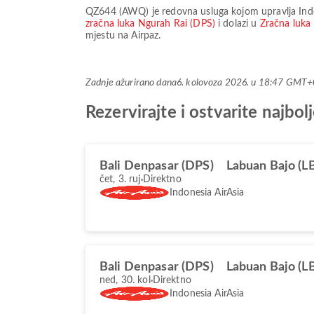
QZ644
(
AWQ
) je redovna usluga kojom upravlja
Ind
zračna luka Ngurah Rai (DPS)
i dolazi u
Zračna luka
mjestu na Airpaz.
Zadnje ažurirano dana
6. kolovoza 2026. u 18:47 GMT+
Rezervirajte i ostvarite najb
Bali Denpasar (DPS)
Labuan Bajo (L
čet, 3. ruj
Direktno
Indonesia AirAsia
Bali Denpasar (DPS)
Labuan Bajo (L
ned, 30. kol
Direktno
Indonesia AirAsia