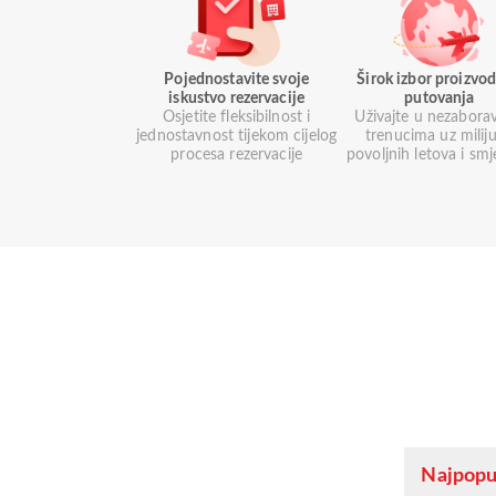
Pojednostavite svoje
Širok izbor proizvod
iskustvo rezervacije
putovanja
Osjetite fleksibilnost i
Uživajte u nezabora
jednostavnost tijekom cijelog
trenucima uz milij
procesa rezervacije
povoljnih letova i smj
Najpopul