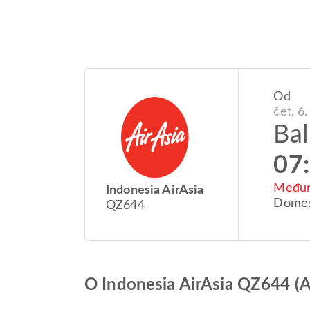
Od
čet, 6.
Bal
07
Međun
Indonesia AirAsia
Domes
QZ644
O Indonesia AirAsia QZ644 