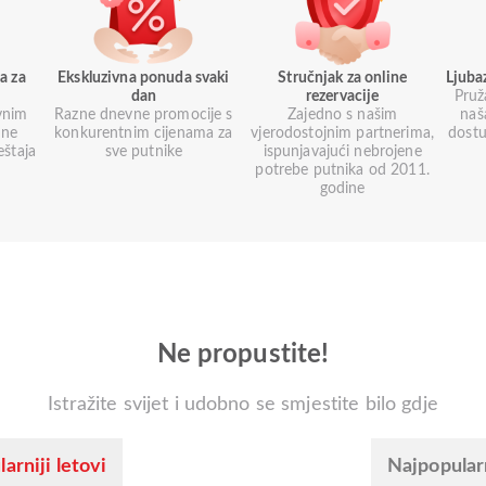
a za
Ekskluzivna ponuda svaki
Stručnjak za online
Ljuba
dan
rezervacije
Pruž
vnim
Razne dnevne promocije s
Zajedno s našim
naš
une
konkurentnim cijenama za
vjerodostojnim partnerima,
dostu
eštaja
sve putnike
ispunjavajući nebrojene
potrebe putnika od 2011.
godine
Ne propustite!
Istražite svijet i udobno se smjestite bilo gdje
arniji letovi
Najpopular