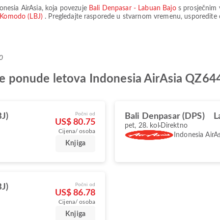
onesia AirAsia
, koja povezuje
Bali Denpasar - Labuan Bajo
s prosječnim
 Komodo (LBJ)
. Pregledajte rasporede u stvarnom vremenu, usporedite c
0
olje ponude letova Indonesia AirAsia QZ6
Počni od
BJ)
Bali Denpasar (DPS)
L
US$ 80.75
pet, 28. kol
Direktno
Cijena/ osoba
Indonesia AirAs
Knjiga
Počni od
BJ)
US$ 86.78
Cijena/ osoba
Knjiga