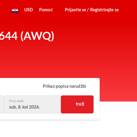
USD
Pomoć
Prijavite se / Registrirajte se
QZ644 (AWQ)
Prikaz popisa narudžbi
Povratak
traži
sub, 8. kol 2026.