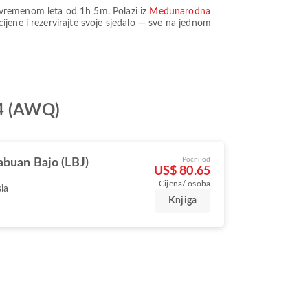
 vremenom leta od
1h 5m
. Polazi iz
Međunarodna
ijene i rezervirajte svoje sjedalo — sve na jednom
44 (AWQ)
Počni od
abuan Bajo (LBJ)
US$ 80.65
Cijena/ osoba
ia
Knjiga