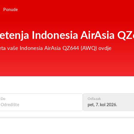
Ponude
 letenja Indonesia AirAsia 
 leta vaše Indonesia AirAsia QZ644 (AWQ) ovdje
Do
Odlazak
pet, 7. kol 2026.