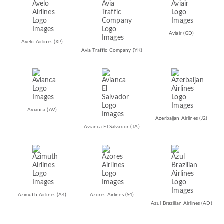
Aviair
(GD)
Avelo Airlines
(XP)
Avia Traffic Company
(YK)
Avianca
(AV)
Azerbaijan Airlines
(J2)
Avianca El Salvador
(TA)
Azimuth Airlines
(A4)
Azores Airlines
(S4)
Azul Brazilian Airlines
(AD)