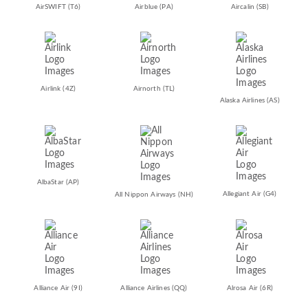
AirSWIFT
(T6)
Airblue
(PA)
Aircalin
(SB)
Airlink
(4Z)
Airnorth
(TL)
Alaska Airlines
(AS)
AlbaStar
(AP)
Allegiant Air
(G4)
All Nippon Airways
(NH)
Alliance Air
(9I)
Alliance Airlines
(QQ)
Alrosa Air
(6R)