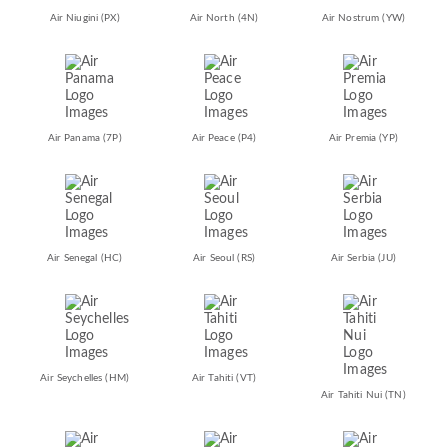
Air Niugini
(PX)
Air North
(4N)
Air Nostrum
(YW)
Air Panama
(7P)
Air Peace
(P4)
Air Premia
(YP)
Air Senegal
(HC)
Air Seoul
(RS)
Air Serbia
(JU)
Air Seychelles
(HM)
Air Tahiti
(VT)
Air Tahiti Nui
(TN)