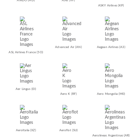
AIRDO
(HD)
AJet
(VF)
ASKY Airlines
(KP)
Advanced Air
(AN)
Aegean Airlines
(A3)
ASL Airlines France
(5O)
Aer Lingus
(EI)
Aero K
(RF)
Aero Mongolia
(M0)
AeroItalia
(XZ)
Aeroflot
(SU)
Aerolineas Argentinas
(AR)