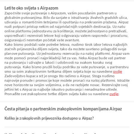
Letite oko svijeta s Airpazom
Započnite svoje putovanje s Airpazom, vašim pouzdanim partnerom u
globalnim putovanjima. Bilo da sanjate o istraživanju živahnih gradskih ulica,
uživanju u romantičnim šetnjama ili opuštanju na prekrasnim plažama, Airpaz
nudi potpuni pristup nekim od najprivlačnijih svjetskih destinacija. Uz našu
online platformu jednostavnu za korištenje, možete jednostavno pretraživati,
uspoređivati i rezervirati letove koji odgovaraju vašem rasporedu i proračunu,
osiguravajući nesmetan početak vaše avanture.
Kako bismo podržali vaše potrebe letova, nudimo širok izbor letova najboljih
zračnih prijevoznika diljem svijeta, tako da možete savršeno prilagoditi svoje
planove putovanja. Uz jednostavnu rezervaciju na našoj platformi, Airpaz vam
može pomoći pronaći najprikladniji let za vas. Neka Airpaz bude vaš partner
na putovanju i uživajte u lakoći i udobnosti na svakom koraku svog
putovanja. Kako bismo pružili bolju podršku za vaše putovanje, u partnerstvu
smo sa svim zrakoplovnim tvrtkama diljem svijeta koje su navedene
ovdje
Zadovoljstvo kupaca srž je onoga što radimo u Airpaz. Stoga nudimo
najnovije ponude i promocije koje možete pronaći na našoj platformi. Istražite
nove horizonte sa svojim voljenima, a da ne razbijete novac. Rezervirajte svoj
jeftini let s Airpaz za najbolje iskustvo putovanja i nenadmašne uštede.
Pronađite sve zrakoplovne tvrtke diljem svijeta kako su navedene
ovdje
.
Česta pitanja o partnerskim zrakoplovnim kompanijama Airpaz
Koliko je zrakoplovnih prijevoznika dostupno u Airpaz?