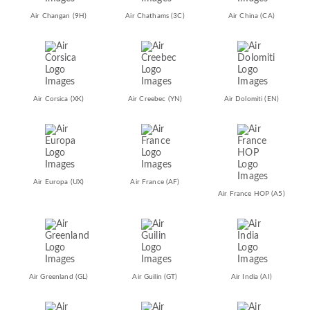
Air Changan
(9H)
Air Chathams
(3C)
Air China
(CA)
Air Corsica
(XK)
Air Creebec
(YN)
Air Dolomiti
(EN)
Air Europa
(UX)
Air France
(AF)
Air France HOP
(A5)
Air Greenland
(GL)
Air Guilin
(GT)
Air India
(AI)