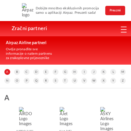
Dobijte mnoštvo ekskluzivnih promocija
Preuzmi
samo u aplikaciji Airpaz. Preuzeti sada!
Zračni partneri
Airpaz Airline partneri
Ovdje pronađite sve
informacije o našem partneru
za zrakoplovne prijevoznike
A
B
C
D
E
F
G
H
I
J
K
L
M
N
O
P
Q
R
S
T
U
V
W
X
Y
Z
A