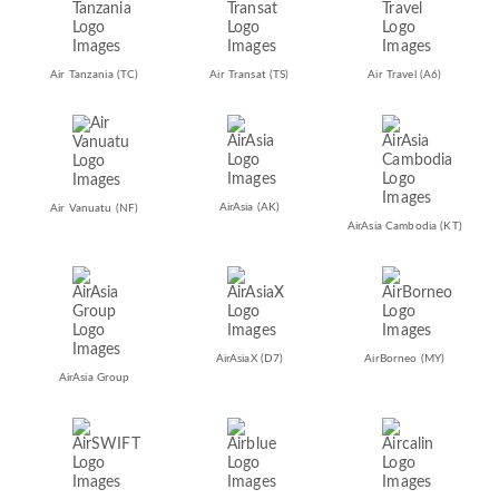
Air Tanzania
(TC)
Air Transat
(TS)
Air Travel
(A6)
AirAsia
(AK)
Air Vanuatu
(NF)
AirAsia Cambodia
(KT)
AirAsiaX
(D7)
AirBorneo
(MY)
AirAsia Group