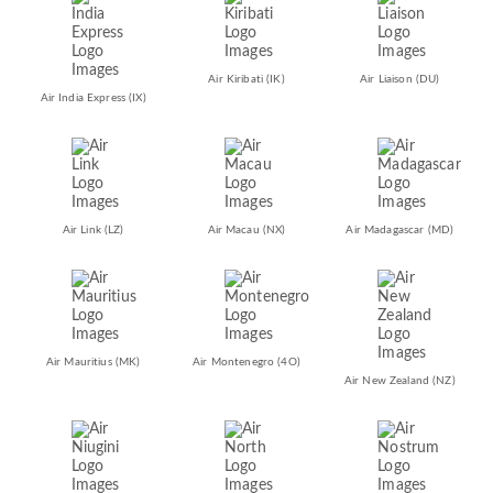
Air Kiribati
(IK)
Air Liaison
(DU)
Air India Express
(IX)
Air Link
(LZ)
Air Macau
(NX)
Air Madagascar
(MD)
Air Mauritius
(MK)
Air Montenegro
(4O)
Air New Zealand
(NZ)