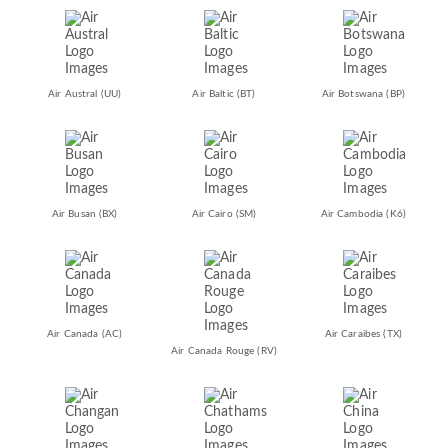
Air Austral
(UU)
Air Baltic
(BT)
Air Botswana
(BP)
Air Busan
(BX)
Air Cairo
(SM)
Air Cambodia
(K6)
Air Canada
(AC)
Air Caraibes
(TX)
Air Canada Rouge
(RV)