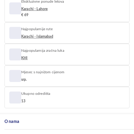
Ekskluzivne ponude letova
Karachi - Lahore
€ 69
Najpopularnije rute
Karachi - Islamabad
Najpopularnija zračna luka
KHI
Mjesec s najnižom cijenom
srp.
Ukupno odredišta
13
O nama