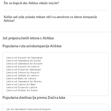
Što se dogodi ako Airblue otkaže moj let?
Koliko sati prije polaska trebam stići na aerodrom za letove kompanije
Airblue?
Još preporučenih letova s Airblue
Popularna ruta aviokompanije Airblue
Letovi od Karachi do Islamabad
Letovi od Islamabad do Dubai
Letovi od Islamabad do Karachi
Letovi od Karachi do Lahore
Letovi od Dubai do Islamabad
Letovi od Lahore do Karachi
Letovi od Jeddah do Lahore
Letovi od Baku do Lahore
Letovi od Islamabad do Skardu
Letovi od Lahore do Baku
Letovi od Dubai do Lahore
Letovi od Multan do Dubai
Popularna destinacija prema Zračna luka
Let do Islamabad International Airport