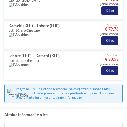
sub, 25. srp
Direktno
Cijena/ osoba
Airblue
Knjiga
Karachi (KHI)
Lahore (LHE)
Počni od
€ 79,76
pet, 10. srp
Direktno
Cijena/ osoba
Airblue
Knjiga
Lahore (LHE)
Karachi (KHI)
Počni od
€ 80,58
ned, 5. srp
Direktno
Cijena/ osoba
Airblue
Knjiga
Imajte na umu da cijene navedene na ovoj stranici možda nisu
ažurne i podložne promjenama bez prethodne najave. Nastojimo
pružiti najtočnije i najaktualnije informacije.
Airblue Informacije o letu