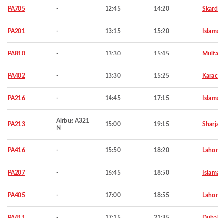
PA705
-
12:45
14:20
Skard
PA201
-
13:15
15:20
Islam
PA810
-
13:30
15:45
Mult
PA402
-
13:30
15:25
Karac
PA216
-
14:45
17:15
Islam
Airbus A321
PA213
15:00
19:15
Sharj
N
PA416
-
15:50
18:20
Lahor
PA207
-
16:45
18:50
Islam
PA405
-
17:00
18:55
Lahor
PA411
-
17:15
21:35
Duba