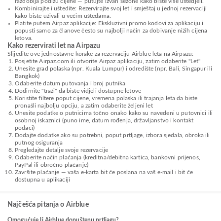
razdoblja podižu cijene — putujte izvan sezone kako biste više uštedjeli.
Kombinirajte i uštedite: Rezervirajte svoj let i smještaj u jednoj rezervaciji
kako biste uživali u većim uštedama.
Platite putem Airpaz aplikacije: Ekskluzivni promo kodovi za aplikaciju i
popusti samo za članove često su najbolji način za dobivanje nižih cijena
letova.
Kako rezervirati let na Airpazu
Slijedite ove jednostavne korake za rezervaciju Airblue leta na Airpazu:
Posjetite Airpaz.com ili otvorite Airpaz aplikaciju, zatim odaberite "Let"
Unesite grad polaska (npr. Kuala Lumpur) i odredište (npr. Bali, Singapur ili
Bangkok)
Odaberite datum putovanja i broj putnika
Dodirnite "traži" da biste vidjeli dostupne letove
Koristite filtere poput cijene, vremena polaska ili trajanja leta da biste
pronašli najbolju opciju, a zatim odaberite željeni let
Unesite podatke o putnicima točno onako kako su navedeni u putovnici ili
osobnoj iskaznici (puno ime, datum rođenja, državljanstvo i kontakt
podaci)
Dodajte dodatke ako su potrebni, poput prtljage, izbora sjedala, obroka ili
putnog osiguranja
Pregledajte detalje svoje rezervacije
Odaberite način plaćanja (kreditna/debitna kartica, bankovni prijenos,
PayPal ili obročno plaćanje)
Završite plaćanje — vaša e-karta bit će poslana na vaš e-mail i bit će
dostupna u aplikaciji
Najčešća pitanja o Airblue
Omogućuje li Airblue dopuštenu prtljagu?