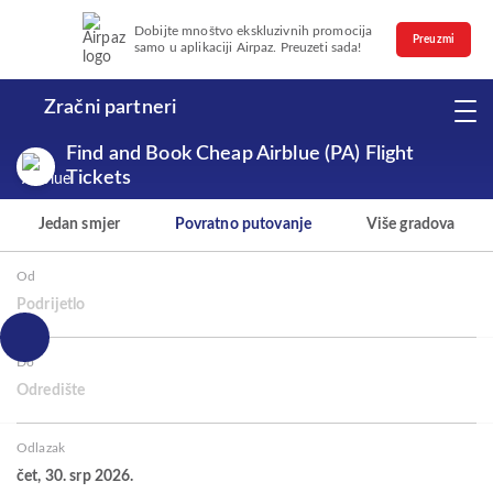
Dobijte mnoštvo ekskluzivnih promocija
Preuzmi
samo u aplikaciji Airpaz. Preuzeti sada!
Zračni partneri
Find and Book Cheap Airblue (PA) Flight
Tickets
Jedan smjer
Povratno putovanje
Više gradova
Od
Podrijetlo
Do
Odredište
Odlazak
čet, 30. srp 2026.