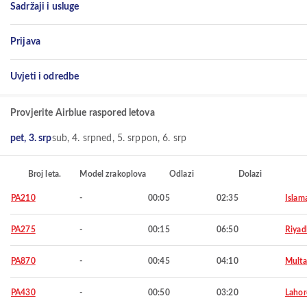
Sadržaji i usluge
Prijava
Uvjeti i odredbe
Provjerite Airblue raspored letova
pet, 3. srp
sub, 4. srp
ned, 5. srp
pon, 6. srp
Broj leta.
Model zrakoplova
Odlazi
Dolazi
PA210
-
00:05
02:35
Islam
PA275
-
00:15
06:50
Riyad
PA870
-
00:45
04:10
Mult
PA430
-
00:50
03:20
Lahor