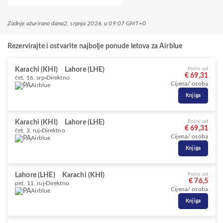
Zadnje ažurirano dana
2. srpnja 2026. u 09:07 GMT+0
Rezervirajte i ostvarite najbolje ponude letova za Airblue
Karachi (KHI)
Lahore (LHE)
Počni od
€ 69,31
čet, 16. srp
Direktno
Cijena/ osoba
Airblue
Knjiga
Karachi (KHI)
Lahore (LHE)
Počni od
€ 69,31
čet, 3. ruj
Direktno
Cijena/ osoba
Airblue
Knjiga
Lahore (LHE)
Karachi (KHI)
Počni od
€ 76,5
pet, 11. ruj
Direktno
Cijena/ osoba
Airblue
Knjiga