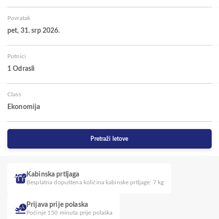
Povratak
pet, 31. srp 2026.
Putnici
1 Odrasli
Class
Ekonomija
Pretraži letove
Kabinska prtljaga
Besplatna dopuštena količina kabinske prtljage: 7 kg
Prijava prije polaska
Počinje 150 minuta prije polaska