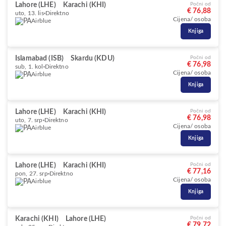
Lahore (LHE)
Karachi (KHI)
Počni od
€ 76,88
uto, 13. lis
Direktno
Cijena/ osoba
Airblue
Knjiga
Islamabad (ISB)
Skardu (KDU)
Počni od
€ 76,98
sub, 1. kol
Direktno
Cijena/ osoba
Airblue
Knjiga
Lahore (LHE)
Karachi (KHI)
Počni od
€ 76,98
uto, 7. srp
Direktno
Cijena/ osoba
Airblue
Knjiga
Lahore (LHE)
Karachi (KHI)
Počni od
€ 77,16
pon, 27. srp
Direktno
Cijena/ osoba
Airblue
Knjiga
Karachi (KHI)
Lahore (LHE)
Počni od
€ 79,72