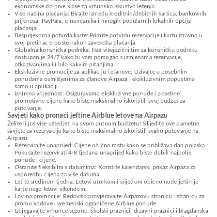
ekonomske do prve klase za vrhunsko iskustvo letenja.
Više načina plaćanja: Birajte između kreditnih/debitnih kartica, bankovnih
prijenosa, PayPala, e-novčanika i mnogih popularnih lokalnih opcija
plaćanja.
Besprijekorna potvrda karte: Primite potvrdu rezervacije i kartu izravno u
svoj pretinac e-pošte nakon završetka plaćanja.
Globalna korisnička podrška: Naš višejezični tim za korisničku podršku
dostupan je 24/7 kako bi vam pomogao s izmjenama rezervacije,
otkazivanjima ili bilo kakvim pitanjima.
Ekskluzivne promocije za aplikaciju i članove: Uživajte u posebnim
ponudama osmišljenima za članove Airpaza i ekskluzivnim popustima
samo u aplikaciji.
Iznimna vrijednost: Osiguravamo ekskluzivne ponude i posebne
promotivne cijene kako biste maksimalno iskoristili svoj budžet za
putovanje.
Savjeti kako pronaći jeftine Airblue letove na Airpazu
Želite li još više uštedjeti na svom putnom budžetu? Slijedite ove pametne
savjete za rezervaciju kako biste maksimalno iskoristili svako putovanje na
Airpazu:
Rezervirajte unaprijed: Cijene obično rastu kako se približava dan polaska.
Pokušajte rezervirati 4-8 tjedana unaprijed kako biste dobili najbolje
ponude i cijene.
Ostanite fleksibilni s datumima: Koristite kalendarski prikaz Airpaza za
usporedbu cijena za više datuma.
Letite sredinom tjedna: Letovi utorkom i srijedom obično nude jeftinije
karte nego letovi vikendom.
Lov na promocije: Redovito provjeravajte Airpazovu stranicu i stranicu za
promo kodove i vremenski ograničene Airblue ponude.
Izbjegavajte vrhunce sezone: Školski praznici, državni praznici i blagdanska