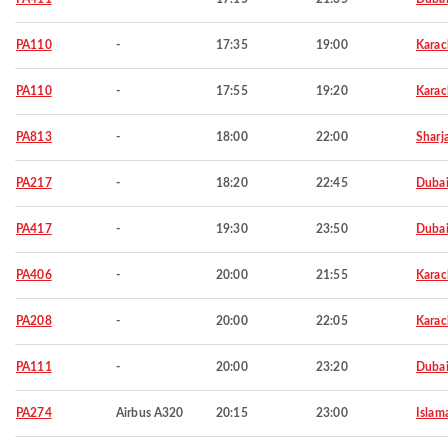
PA110
-
17:35
19:00
Karac
PA110
-
17:55
19:20
Karac
PA813
-
18:00
22:00
Sharj
PA217
-
18:20
22:45
Duba
PA417
-
19:30
23:50
Duba
PA406
-
20:00
21:55
Karac
PA208
-
20:00
22:05
Karac
PA111
-
20:00
23:20
Duba
PA274
Airbus A320
20:15
23:00
Islam