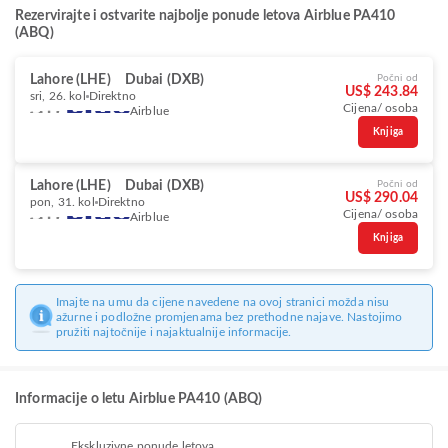
Rezervirajte i ostvarite najbolje ponude letova Airblue PA410
(ABQ)
Lahore (LHE)
Dubai (DXB)
Počni od
US$ 243.84
sri, 26. kol
Direktno
Cijena/ osoba
Airblue
Knjiga
Lahore (LHE)
Dubai (DXB)
Počni od
US$ 290.04
pon, 31. kol
Direktno
Cijena/ osoba
Airblue
Knjiga
Imajte na umu da cijene navedene na ovoj stranici možda nisu
ažurne i podložne promjenama bez prethodne najave. Nastojimo
pružiti najtočnije i najaktualnije informacije.
Informacije o letu Airblue PA410 (ABQ)
Ekskluzivne ponude letova