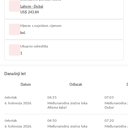
Lahore - Dubai
US$ 243.84
Mjesec s najnižom cijenom
kol.
Ukupno odredišta
1
Današnji let
Datum
Odlazak
četvrtak
04:35
07:05
6. kolovoza 2026.
Međunarodna zračna luka
Međunarodna z
Allama Iqbal
Dubai
četvrtak
04:50
07:20
6. kolovoza 2026.
Međunarodna zračna luka
Međunarodna z