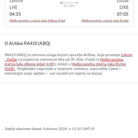
Lahore
Dubai
3h 30m
LHE
DXB
04:35
07:05
Međunarodna zračna luka Allama Iqbal
Međunarodna zračna luka Dubai
O Airblue PA410 (ABQ)
PA410
(
ABQ
) je redovna usluga kojom upravlja
Airblue
, koja povezuje
Lahore
- Dubai
s prosječnim vremenom leta od
3h 30m
. Polazi iz
Međunarodna
zračna luka Allama Iqbal (LHE)
i dolazi u
Međunarodna zračna luka Dubai
(DXB)
. Pregledajte rasporede u stvarnom vremenu, usporedite cijene i
rezervirajte svoje sjedalo — sve na jednom mjestu na Airpaz.
Zadnje ažurirano dana
4. kolovoza 2026. u 13:30 GMT+0