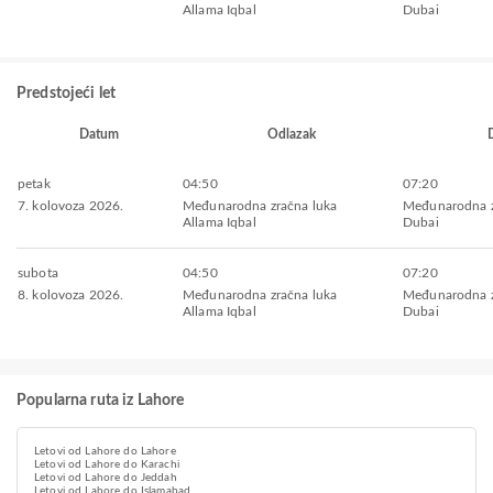
Allama Iqbal
Dubai
Predstojeći let
Datum
Odlazak
petak
04:50
07:20
7. kolovoza 2026.
Međunarodna zračna luka
Međunarodna z
Allama Iqbal
Dubai
subota
04:50
07:20
8. kolovoza 2026.
Međunarodna zračna luka
Međunarodna z
Allama Iqbal
Dubai
Popularna ruta iz Lahore
Letovi od Lahore do Lahore
Letovi od Lahore do Karachi
Letovi od Lahore do Jeddah
Letovi od Lahore do Islamabad