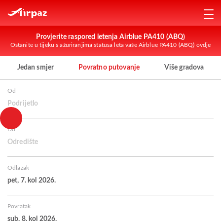
Provjerite raspored letenja Airblue PA410 (ABQ)
Ostanite u tijeku s ažuriranjima statusa leta vaše Airblue PA410 (ABQ) ovdje
Jedan smjer
Povratno putovanje
Više gradova
Od
Podrijetlo
Do
Odredište
Odlazak
pet, 7. kol 2026.
Povratak
sub, 8. kol 2026.