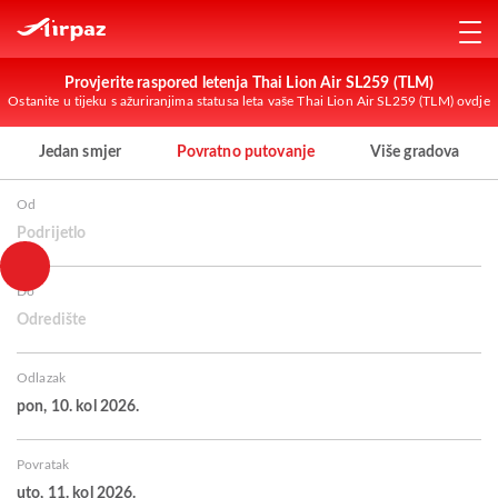
Provjerite raspored letenja Thai Lion Air SL259 (TLM)
Ostanite u tijeku s ažuriranjima statusa leta vaše Thai Lion Air SL259 (TLM) ovdje
Jedan smjer
Povratno putovanje
Više gradova
Od
Podrijetlo
Do
Odredište
Odlazak
pon, 10. kol 2026.
Povratak
uto, 11. kol 2026.