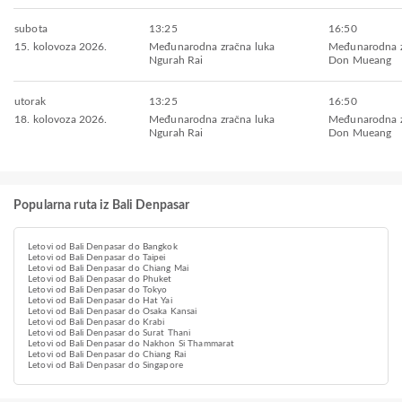
subota
13:25
16:50
15. kolovoza 2026.
Međunarodna zračna luka
Međunarodna z
Ngurah Rai
Don Mueang
utorak
13:25
16:50
18. kolovoza 2026.
Međunarodna zračna luka
Međunarodna z
Ngurah Rai
Don Mueang
Popularna ruta iz Bali Denpasar
Letovi od Bali Denpasar do Bangkok
Letovi od Bali Denpasar do Taipei
Letovi od Bali Denpasar do Chiang Mai
Letovi od Bali Denpasar do Phuket
Letovi od Bali Denpasar do Tokyo
Letovi od Bali Denpasar do Hat Yai
Letovi od Bali Denpasar do Osaka Kansai
Letovi od Bali Denpasar do Krabi
Letovi od Bali Denpasar do Surat Thani
Letovi od Bali Denpasar do Nakhon Si Thammarat
Letovi od Bali Denpasar do Chiang Rai
Letovi od Bali Denpasar do Singapore