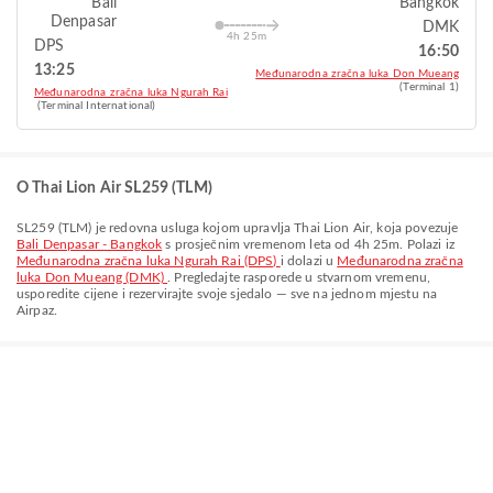
Bali
Bangkok
Denpasar
DMK
4h 25m
DPS
16:50
13:25
Međunarodna zračna luka Don Mueang
(Terminal 1)
Međunarodna zračna luka Ngurah Rai
(Terminal International)
O Thai Lion Air SL259 (TLM)
SL259
(
TLM
) je redovna usluga kojom upravlja
Thai Lion Air
, koja povezuje
Bali Denpasar - Bangkok
s prosječnim vremenom leta od
4h 25m
. Polazi iz
Međunarodna zračna luka Ngurah Rai (DPS)
i dolazi u
Međunarodna zračna
luka Don Mueang (DMK)
. Pregledajte rasporede u stvarnom vremenu,
usporedite cijene i rezervirajte svoje sjedalo — sve na jednom mjestu na
Airpaz.