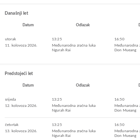
Današnji let
Datum
Odlazak
utorak
13:25
16:50
11. kolovoza 2026.
Međunarodna zračna luka
Međunarodna z
Ngurah Rai
Don Mueang
Predstojeći let
Datum
Odlazak
srijeda
13:25
16:50
12. kolovoza 2026.
Međunarodna zračna luka
Međunarodna z
Ngurah Rai
Don Mueang
četvrtak
13:25
16:50
13. kolovoza 2026.
Međunarodna zračna luka
Međunarodna z
Ngurah Rai
Don Mueang