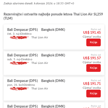
Zadnje ažurirano dana
8. kolovoza 2026. u 18:55 GMT+0
Rezervirajte i ostvarite najbolje ponude letova Thai Lion Air SL259
(TLM)
Bali Denpasar (DPS)
Bangkok (DMK)
Počni od
US$ 191.45
čet, 3. ruj
Direktno
Cijena/ osoba
Thai Lion Air
Knjiga
Bali Denpasar (DPS)
Bangkok (DMK)
Počni od
US$ 191.57
sub, 5. ruj
Direktno
Cijena/ osoba
Thai Lion Air
Knjiga
Bali Denpasar (DPS)
Bangkok (DMK)
Počni od
US$ 191.71
pon, 31. kol
Direktno
Cijena/ osoba
Thai Lion Air
Knjiga
Bali Denpasar (DPS)
Bangkok (DMK)
Počni od