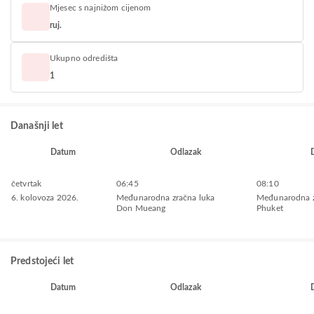
Mjesec s najnižom cijenom
ruj.
Ukupno odredišta
1
Današnji let
Datum
Odlazak
četvrtak
06:45
08:10
6. kolovoza 2026.
Međunarodna zračna luka
Međunarodna z
Don Mueang
Phuket
Predstojeći let
Datum
Odlazak