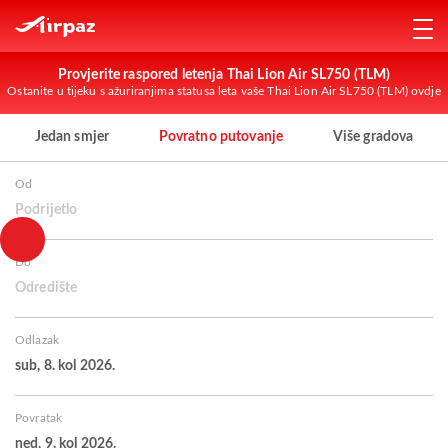
Provjerite raspored letenja Thai Lion Air SL750 (TLM)
Ostanite u tijeku s ažuriranjima statusa leta vaše Thai Lion Air SL750 (TLM) ovdje
Jedan smjer
Povratno putovanje
Više gradova
Od
Podrijetlo
Do
Odredište
Odlazak
sub, 8. kol 2026.
Povratak
ned, 9. kol 2026.