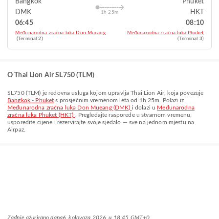
Bangkok
Phuket
DMK
HKT
1h 25m
06:45
08:10
Međunarodna zračna luka Don Mueang
Međunarodna zračna luka Phuket
(Terminal 2)
(Terminal 3)
O Thai Lion Air SL750 (TLM)
SL750
(
TLM
) je redovna usluga kojom upravlja
Thai Lion Air
, koja povezuje
Bangkok - Phuket
s prosječnim vremenom leta od
1h 25m
. Polazi iz
Međunarodna zračna luka Don Mueang (DMK)
i dolazi u
Međunarodna
zračna luka Phuket (HKT)
. Pregledajte rasporede u stvarnom vremenu,
usporedite cijene i rezervirajte svoje sjedalo — sve na jednom mjestu na
Airpaz.
Zadnje ažurirano dana
6. kolovoza 2026. u 18:45 GMT+0