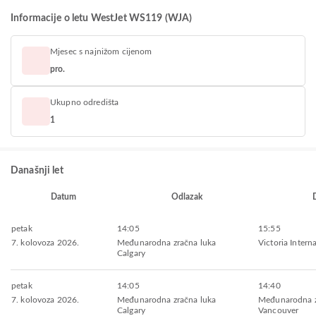
Informacije o letu WestJet WS119 (WJA)
Mjesec s najnižom cijenom
pro.
Ukupno odredišta
1
Današnji let
Datum
Odlazak
petak
14:05
15:55
7. kolovoza 2026.
Međunarodna zračna luka
Victoria Intern
Calgary
petak
14:05
14:40
7. kolovoza 2026.
Međunarodna zračna luka
Međunarodna z
Calgary
Vancouver