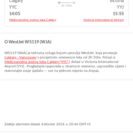
Calgary
Victoria
2h 50m
YYC
YYJ
14:05
15:55
Međunarodna zračna luka Calgary
Victoria International Airport
O WestJet WS119 (WJA)
WS119
(
WJA
) je redovna usluga kojom upravlja
WestJet
, koja povezuje
Calgary - Vancouver
s prosječnim vremenom leta od
2h 50m
. Polazi iz
Međunarodna zračna luka Calgary (YYC)
i dolazi u
Victoria International
Airport (YYJ)
. Pregledajte rasporede u stvarnom vremenu, usporedite cijene i
rezervirajte svoje sjedalo — sve na jednom mjestu na Airpaz.
Zadnje ažurirano dana
6. kolovoza 2026. u 20:46 GMT+0