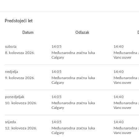
Predstojeći let
Datum
Odlazak
subota
14:05
14:40
8. kolovoza 2026.
Međunarodna zračna luka
Međunarodna z
Calgary
Vancouver
nedjelja
14:05
14:40
9. kolovoza 2026.
Međunarodna zračna luka
Međunarodna z
Calgary
Vancouver
ponedjeljak
14:05
14:40
10. kolovoza 2026.
Međunarodna zračna luka
Međunarodna z
Calgary
Vancouver
srijeda
14:05
14:40
12. kolovoza 2026.
Međunarodna zračna luka
Međunarodna z
Calgary
Vancouver