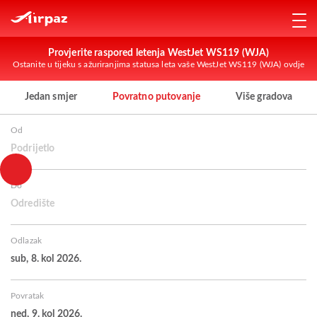
Provjerite raspored letenja WestJet WS119 (WJA)
Ostanite u tijeku s ažuriranjima statusa leta vaše WestJet WS119 (WJA) ovdje
Jedan smjer
Povratno putovanje
Više gradova
Od
Podrijetlo
Do
Odredište
Odlazak
sub, 8. kol 2026.
Povratak
ned, 9. kol 2026.