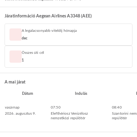
Járatinformáció Aegean Airlines A3348 (AEE)
A legalacsonyabb viteldíj hónapja
dec
Összes úti cél
1
A mai járat
Dátum
Indulás
vasárnap
07:50
08:40
2026. augusztus 9.
Elefthériosz Venizélosz
Szantorini nem
nemzetközi repülőtér
repülőtér