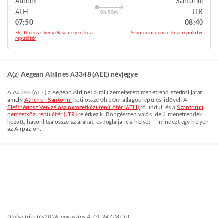
Athens
Santorini
ATH
JTR
0h 50m
07:50
08:40
Elefthériosz Venizélosz nemzetközi
Szantorini nemzetközi repülőtér
repülőtér
A(z) Aegean Airlines A3348 (AEE) névjegye
A
A3348
(
AEE
) a
Aegean Airlines
által üzemeltetett menetrend szerinti járat,
amely
Athens - Santorini
köti össze
0h 50m
átlagos repülési idővel. A
Elefthériosz Venizélosz nemzetközi repülőtér (ATH)
ről indul, és a
Szantorini
nemzetközi repülőtér (JTR)
re érkezik. Böngésszen valós idejű menetrendek
között, hasonlítsa össze az árakat, és foglalja le a helyét — mindezt egy helyen
az Airpaz-on.
Utolsó frissítés
2026. augusztus 4. 01:24 GMT+0