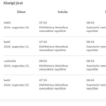
Közelgő járat
Dátum
Indulás
hétfő
07:50
08:40
2026. augusztus 10.
Elefthériosz Venizélosz
Szantorini nem
nemzetközi repülőtér
repülőtér
kedd
07:50
08:40
2026. augusztus 11.
Elefthériosz Venizélosz
Szantorini nem
nemzetközi repülőtér
repülőtér
csütörtök
08:00
08:50
2026. augusztus 13.
Elefthériosz Venizélosz
Szantorini nem
nemzetközi repülőtér
repülőtér
kedd
07:50
08:40
2026. augusztus 25.
Elefthériosz Venizélosz
Szantorini nem
nemzetközi repülőtér
repülőtér