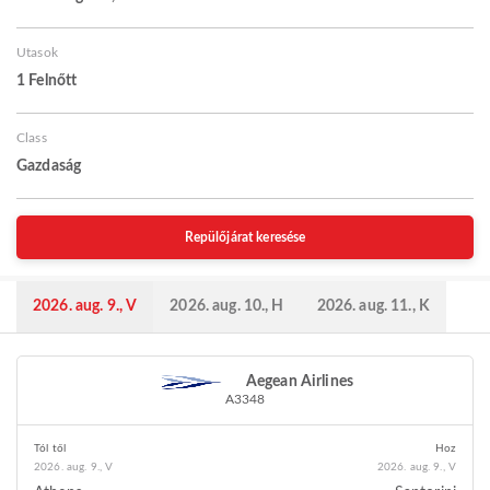
Utasok
1 Felnőtt
Class
Gazdaság
Repülőjárat keresése
2026. aug. 9., V
2026. aug. 10., H
2026. aug. 11., K
Aegean Airlines
A3348
Tól től
Hoz
2026. aug. 9., V
2026. aug. 9., V