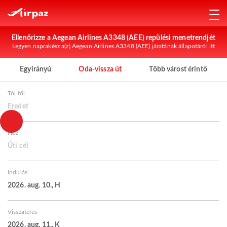
Ellenőrizze a Aegean Airlines A3348 (AEE) repülési menetrendjét
Legyen naprakész a(z) Aegean Airlines A3348 (AEE) járatának állapotáról itt
Egyirányú
Oda-vissza út
Több várost érintő
Tól től
Eredet
Hoz
Úti cél
Indulás
2026. aug. 10., H
Visszatérés
2026. aug. 11., K