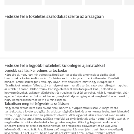
Fedezze fel a tökéletes szállodákat szerte az országban
Fedezze fel a legjobb hoteleket különleges ajánlatokkal
Legjobb szállás, kényelmes tartózkodás
Képzelje el, hogy egy kényelmes szállodában tartózkodik, amelynek szolgáltatásai
hasznosak a tartózkodás során. Ez biztosan hozzáadja az utazás élvezetét. Emellett
minden, amire szükségünk van, egy olyan otthonos hely, mint hogy elengedjük a
fáradtságot, miután felfedeztük a helyeket egy nyaralás során, vagy akár elfoglalt napokat
az üzleti út során. Platformunk költségvetésbarát lehetőségeket kínál, beleértve a
kedvezményeket, exkluzív ajánlatokat és rugalmas fizetési terveket. Akár luxusszökést, akár
egyszerű éjszakai tartózkodást tervez, megtalálhatja az igényeinek megfelelő helyet anélkül,
hogy kompromisszumot kötne a minőségben.
Takarítson meg költségvetést a szálláson
Nagyszerű szállás nem csak alvóhelyről, hanem a nyugalomról is szól. A megbízható
tartózkodás, a kiváló szolgáltatás, a biztonsági előírások és a kényelmes helyszínek lehetővé
teszik, hogy utazása minden pillanatát élvezze. Akár egyedül, akár családdal, akár munka
miatt utazik, ha tudja, hogy szállása megfelel az elvárásoknak, akkor gond nélkül utazhat. A
megfizethető butikszállodáktól a hangulatos magánszállásokig foglalási rendszereink
lehetővé teszik az árak összehasonlítását, az értékelések elolvasását és az alapvető
információk megadását. A szálláson való megtakarítás nem jelenti azt, hogy megelégedj
kevesebbel. Ez azt jelenti, hogy okos döntéseket kell hozni, amivel többet költhet