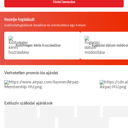
Hotel keresése
Kezelje foglalását
Szállodafoglalások kezelése és módosítása egy helyen
Különleges kérés hozzáadása
Foglalási dátum módosí
Verhetetlen promóciós ajánlat
Exkluzív szállodai ajánlások