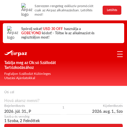
Szerezzen rengeteg exkluzív promóciót
csak az Airpaz alkalmazásban. Letöltés
Letöltés
most!
Spórolj sokat!
USD 30 OFF
használja a
GOBEYOND
kódot! - Töltse le az alkalmazást és
regisztráljon most!
Találja meg az Olcsó Szállodát
Tartózkodásához
Foglaljon Szállodát Különleges
Utazási Ajánlatokkal
Úti cél
Hová akarsz menni?
Bejelentkezés
Kijelentkezés
1
2026. júl. 31., P
2026. aug. 1., Szo
Szoba és vendég
1 Szoba, 2 Felnőttek