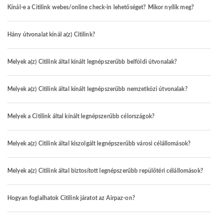
Kínál-e a Citilink webes/online check-in lehetőséget? Mikor nyílik meg?
Hány útvonalat kínál a(z) Citilink?
Melyek a(z) Citilink által kínált legnépszerűbb belföldi útvonalak?
Melyek a(z) Citilink által kínált legnépszerűbb nemzetközi útvonalak?
Melyek a Citilink által kínált legnépszerűbb célországok?
Melyek a(z) Citilink által kiszolgált legnépszerűbb városi célállomások?
Melyek a(z) Citilink által biztosított legnépszerűbb repülőtéri célállomások?
Hogyan foglalhatok Citilink járatot az Airpaz-on?