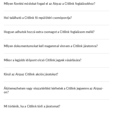
Milyen fizetési módokat fogad el az Airpaz a Citilink foglalásokhoz?
Hol található a Citilink fő repülőtéri csomópontja?
Hogyan adhatok hozzá extra csomagot a Citilink foglalásom mellé?
Milyen dokumentumokat kell magammal vinnem a Citilink járatomra?
Mikor a legjobb időpont olcsó Citilink jegyek vásárlására?
Kínál az Airpaz Citilink akciós járatokat?
Átütemezhetem vagy visszatérítést kérhetek a Citilink jegyemre az Airpaz-
on?
Mi történik, ha a Citilink törli a járatomat?