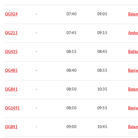
QG924
-
07:40
09:05
Bata
QG211
-
07:45
09:15
Ambo
QG435
-
08:15
08:45
Balik
QG485
-
08:40
08:55
Banja
QG841
-
08:50
10:35
Bata
QG1491
-
08:50
09:55
Banja
QG841
-
09:00
10:45
Bata