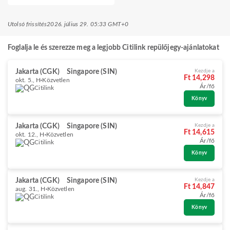
Utolsó frissítés
2026. július 29. 05:33 GMT+0
Foglalja le és szerezze meg a legjobb Citilink repülőjegy-ajánlatokat
Jakarta (CGK)
Singapore (SIN)
Kezdje a
Ft 14,298
okt. 5., H
Közvetlen
Ár/fő
Citilink
Könyv
Jakarta (CGK)
Singapore (SIN)
Kezdje a
Ft 14,615
okt. 12., H
Közvetlen
Ár/fő
Citilink
Könyv
Jakarta (CGK)
Singapore (SIN)
Kezdje a
Ft 14,847
aug. 31., H
Közvetlen
Ár/fő
Citilink
Könyv