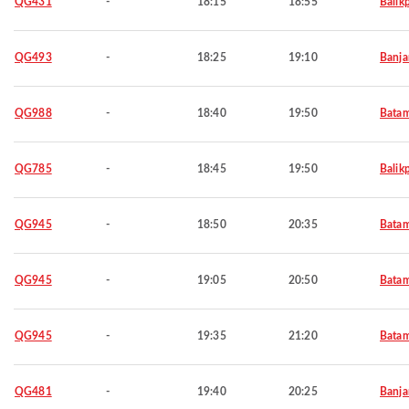
QG431
-
18:15
18:55
Balik
QG493
-
18:25
19:10
Banja
QG988
-
18:40
19:50
Bata
QG785
-
18:45
19:50
Balik
QG945
-
18:50
20:35
Bata
QG945
-
19:05
20:50
Bata
QG945
-
19:35
21:20
Bata
QG481
-
19:40
20:25
Banja