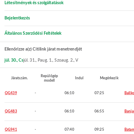
Létesítmények és szolgáltatások
Bejelentkezés
Általános Szerződési Feltételek
Ellenőrizze a(z) Citilink járat menetrendjét
júl. 30., Cs
júl. 31., P
aug. 1., Szo
aug. 2., V
Repülőgép
Járatszám.
Indul
Megérkezik
modell
QG439
-
06:10
07:25
Balik
QG483
-
06:10
06:55
Banja
QG941
-
07:40
09:25
Bata