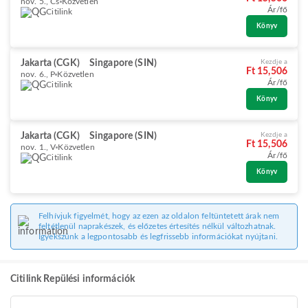
nov. 5., Cs
Közvetlen
Ár/fő
Citilink
Könyv
Jakarta (CGK)
Singapore (SIN)
Kezdje a
Ft 15,506
nov. 6., P
Közvetlen
Ár/fő
Citilink
Könyv
Jakarta (CGK)
Singapore (SIN)
Kezdje a
Ft 15,506
nov. 1., V
Közvetlen
Ár/fő
Citilink
Könyv
Felhívjuk figyelmét, hogy az ezen az oldalon feltüntetett árak nem
feltétlenül naprakészek, és előzetes értesítés nélkül változhatnak.
Igyekszünk a legpontosabb és legfrissebb információkat nyújtani.
Citilink Repülési információk