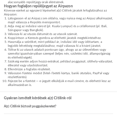
alacsonyabb repülőjegy-árak elérésének.
Hogyan foglaljon repülőjegyet az Airpazon
Kövesse ezeket az egyszerű lépéseket a(z) Citilink járatok lefoglalásához az
Airpazon:
Látogasson el az Airpaz.com oldalra, vagy nyissa meg az Airpaz alkalmazást,
majd válassza a Repülés menüpontot.
Adja meg az indulási várost (pl. Kuala Lumpur) és a célállomást (pl. Bali,
Szingapúr vagy Bangkok).
Válassza ki az utazás dátumát és az utasok számát.
Koppintson a Keresés gombra az elérhető járatok megtekintéséhez.
Használja a szűrőket, mint például ár, indulási idő vagy időtartam, a
legjobb lehetőség megtalálásához, majd válassza ki a kívánt járatot.
Töltse ki az utasok adatait pontosan úgy, ahogy az az útlevelében vagy
személyi igazolványában szerepel (teljes név, születési idő, állampolgárság
és elérhetőségek).
Szükség esetén adjon hozzá extrákat, például poggyászt, ülőhely-választást,
étkezést vagy utasbiztosítást.
Ellenőrizze a foglalás részleteit.
Válasszon fizetési módot (hitel-/betéti kártya, banki átutalás, PayPal vagy
részletfizetés).
Fejezze be a fizetést — e-jegyét elküldjük e-mail címére, és elérhető lesz az
alkalmazásban is.
Gyakran ismételt kérdések a(z) Citilink-ról
A(z) Citilink biztosít poggyászkeretet?