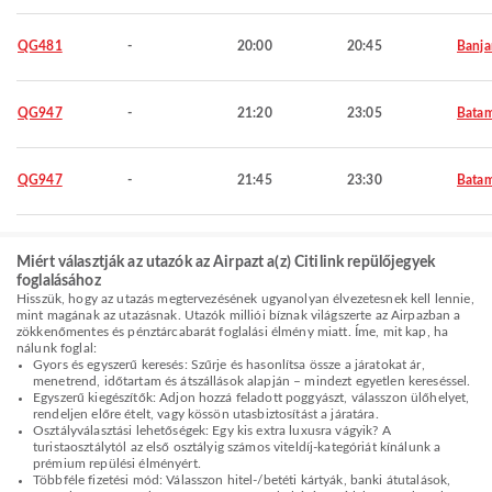
QG481
-
20:00
20:45
Banja
QG947
-
21:20
23:05
Bata
QG947
-
21:45
23:30
Bata
Miért választják az utazók az Airpazt a(z) Citilink repülőjegyek
foglalásához
Hisszük, hogy az utazás megtervezésének ugyanolyan élvezetesnek kell lennie,
mint magának az utazásnak. Utazók milliói bíznak világszerte az Airpazban a
zökkenőmentes és pénztárcabarát foglalási élmény miatt. Íme, mit kap, ha
nálunk foglal:
Gyors és egyszerű keresés: Szűrje és hasonlítsa össze a járatokat ár,
menetrend, időtartam és átszállások alapján – mindezt egyetlen kereséssel.
Egyszerű kiegészítők: Adjon hozzá feladott poggyászt, válasszon ülőhelyet,
rendeljen előre ételt, vagy kössön utasbiztosítást a járatára.
Osztályválasztási lehetőségek: Egy kis extra luxusra vágyik? A
turistaosztálytól az első osztályig számos viteldíj-kategóriát kínálunk a
prémium repülési élményért.
Többféle fizetési mód: Válasszon hitel-/betéti kártyák, banki átutalások,