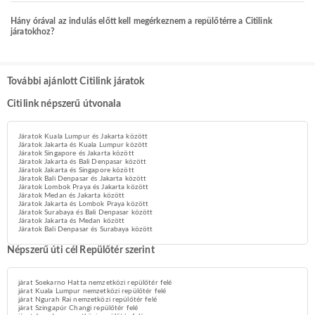
Hány órával az indulás előtt kell megérkeznem a repülőtérre a Citilink
járatokhoz?
További ajánlott Citilink járatok
Citilink népszerű útvonala
Járatok Kuala Lumpur és Jakarta között
Járatok Jakarta és Kuala Lumpur között
Járatok Singapore és Jakarta között
Járatok Jakarta és Bali Denpasar között
Járatok Jakarta és Singapore között
Járatok Bali Denpasar és Jakarta között
Járatok Lombok Praya és Jakarta között
Járatok Medan és Jakarta között
Járatok Jakarta és Lombok Praya között
Járatok Surabaya és Bali Denpasar között
Járatok Jakarta és Medan között
Járatok Bali Denpasar és Surabaya között
Népszerű úti cél Repülőtér szerint
járat Soekarno Hatta nemzetközi repülőtér felé
járat Kuala Lumpur nemzetközi repülőtér felé
járat Ngurah Rai nemzetközi repülőtér felé
járat Szingapúr Changi repülőtér felé