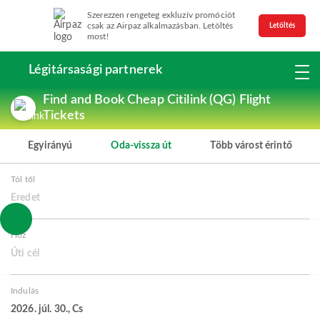
Szerezzen rengeteg exkluzív promóciót
csak az Airpaz alkalmazásban. Letöltés
Letöltés
most!
Légitársasági partnerek
Find and Book Cheap Citilink (QG) Flight
Tickets
Egyirányú
Oda-vissza út
Több várost érintő
Tól től
Eredet
Hoz
Úti cél
Indulás
2026. júl. 30., Cs