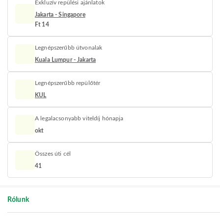
Exkluzív repülési ajánlatok
Jakarta - Singapore
Ft 14
Legnépszerűbb útvonalak
Kuala Lumpur - Jakarta
Legnépszerűbb repülőtér
KUL
A legalacsonyabb viteldíj hónapja
okt
Összes úti cél
41
Rólunk