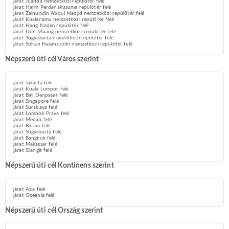
járat Juanda nemzetközi repülőtér felé
járat Halim Perdanakusuma repülőtér felé
járat Zainuddin Abdul Madjid nemzetközi repülőtér felé
járat Kualanamu nemzetközi repülőtér felé
járat Hang Nadim repülőtér felé
járat Don Müang nemzetközi repülőtér felé
járat Yogyakarta nemzetközi repülőtér felé
járat Sultan Hasanuddin nemzetközi repülőtér felé
Népszerű úti cél Város szerint
járat Jakarta felé
járat Kuala Lumpur felé
járat Bali Denpasar felé
járat Singapore felé
járat Surabaya felé
járat Lombok Praya felé
járat Medan felé
járat Batam felé
járat Yogyakarta felé
járat Bangkok felé
járat Makassar felé
járat Silangit felé
Népszerű úti cél Kontinens szerint
járat Asia felé
járat Oceania felé
Népszerű úti cél Ország szerint