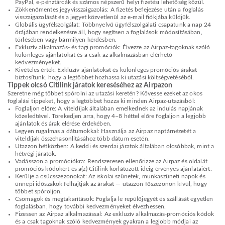
PayPal, e-pénztárcák és számos népszerű helyi fizetési lehetőség közül.
Zökkenőmentes jegyvisszaigazolás: A fizetés befejezése után a foglalás
visszaigazolását és a jegyet közvetlenül az e-mail fiókjába küldjük.
Globális ügyfélszolgálat: Többnyelvű ügyfélszolgálati csapatunk a nap 24
órájában rendelkezésre áll, hogy segítsen a foglalások módosításában,
törlésében vagy bármilyen kérdésben.
Exkluzív alkalmazás- és tagi promóciók: Élvezze az Airpaz-tagoknak szóló
különleges ajánlatokat és a csak az alkalmazásban elérhető
kedvezményeket.
Kivételes érték: Exkluzív ajánlatokat és különleges promóciós árakat
biztosítunk, hogy a legtöbbet hozhassa ki utazási költségvetéséből.
Tippek olcsó Citilink járatok kereséséhez az Airpazon
Szeretne még többet spórolni az utazási keretén? Kövesse ezeket az okos
foglalási tippeket, hogy a legtöbbet hozza ki minden Airpaz-utazásból:
Foglaljon előre: A viteldíjak általában emelkednek az indulás napjának
közeledtével. Törekedjen arra, hogy 4–8 héttel előre foglaljon a legjobb
ajánlatok és árak elérése érdekében.
Legyen rugalmas a dátumokkal: Használja az Airpaz naptárnézetét a
viteldíjak összehasonlításához több dátum esetén.
Utazzon hétközben: A keddi és szerdai járatok általában olcsóbbak, mint a
hétvégi járatok.
Vadásszon a promóciókra: Rendszeresen ellenőrizze az Airpaz és oldalát
promóciós kódokért és a(z) Citilink korlátozott ideig érvényes ajánlataiért.
Kerülje a csúcsszezonokat: Az iskolai szünetek, munkaszüneti napok és
ünnepi időszakok felhajtják az árakat — utazzon főszezonon kívül, hogy
többet spóroljon.
Csomagok és megtakarítások: Foglalja le repülőjegyét és szállását egyetlen
foglalásban, hogy további kedvezményeket élvezhessen.
Fizessen az Airpaz alkalmazással: Az exkluzív alkalmazás-promóciós kódok
és a csak tagoknak szóló kedvezmények gyakran a legjobb módjai az