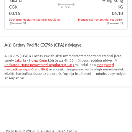
Jakarta
Hong Kong
CGK
HKG
4h 55m
00:15
06:10
Soekarno Hatta nemzetközi repülőtér
Hongkongi nemzetközi repülőtér
(Terminál 3)
(Terminál 1)
A(z) Cathay Pacific CX796 (CPA) névjegye
A
CX796
(
CPA
) a
Cathay Pacific
által üzemeltetett menetrend szerinti járat,
amely
Jakarta - Hong Kong
köti össze
4h 55m
átlagos repülési idővel. A
Soekarno Hatta nemzetközi repülőtér (CGK)
ről indul, és a
Hongkongi
nemzetközi repülőtér (HKG)
re érkezik. Böngésszen valós idejű menetrendek
között, hasonlítsa össze az árakat, és foglalja le a helyét — mindezt egy helyen
az Airpaz-on.
Utolsó frissítés
2026. augusztus 4. 04:45 GMT+0