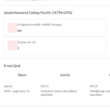
Járatinformáció Cathay Pacific CX796 (CPA)
A legalacsonyabb viteldíj hónapja
dec
Összes úti cél
1
A mai járat
Dátum
Indulás
szerda
00:15
06:10
2026. augusztus 12.
Soekarno Hatta nemzetközi
Hongkongi nem
repülőtér
repülőtér