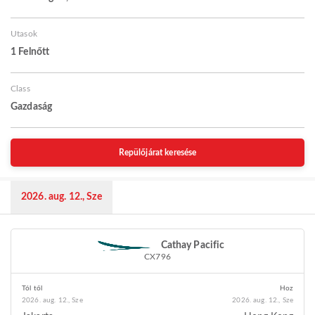
Utasok
1 Felnőtt
Class
Gazdaság
Repülőjárat keresése
2026. aug. 12., Sze
Cathay Pacific
CX796
Tól től
Hoz
2026. aug. 12., Sze
2026. aug. 12., Sze