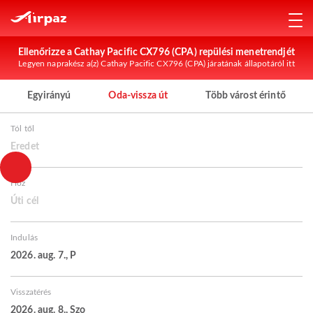
Ellenőrizze a Cathay Pacific CX796 (CPA) repülési menetrendjét
Legyen naprakész a(z) Cathay Pacific CX796 (CPA) járatának állapotáról itt
Egyirányú
Oda-vissza út
Több várost érintő
Tól től
Eredet
Hoz
Úti cél
Indulás
2026. aug. 7., P
Visszatérés
2026. aug. 8., Szo