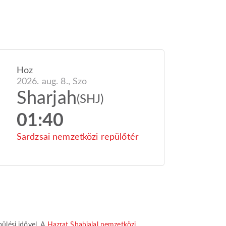
Hoz
2026. aug. 8., Szo
Sharjah
(SHJ)
01:40
Sardzsai nemzetközi repülőtér
pülési idővel. A
Hazrat Shahjalal nemzetközi