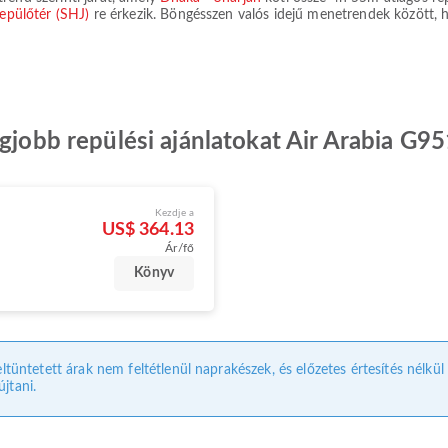
repülőtér (SHJ)
re érkezik. Böngésszen valós idejű menetrendek között, ha
egjobb repülési ajánlatokat Air Arabia G9
Kezdje a
US$ 364.13
Ár/fő
Könyv
eltüntetett árak nem feltétlenül naprakészek, és előzetes értesítés nélkü
jtani.