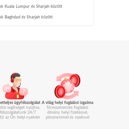
ok Kuala Lumpur és Sharjah között
ok Baghdad és Sharjah között
etteljes ügyfélszolgálat
A világ helyi foglalási izgalma
obb segítséget nyújtva,
Stresszmentes foglalási
félszolgálatunk 24/7
élmény helyi fizetéssel,
ető az Ön helyi nyelvén
pénznemmel és nyelvvel