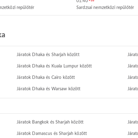
01:40
+1d
mzetközi repülőtér
Sardzsai nemzetközi repülőtér
ka
Járatok Dhaka és Sharjah között
Járat
Járatok Dhaka és Kuala Lumpur között
Jára
Járatok Dhaka és Cairo között
Járat
Járatok Dhaka és Warsaw között
Járat
h
Járatok Bangkok és Sharjah között
Járat
Járatok Damascus és Sharjah között
Járat