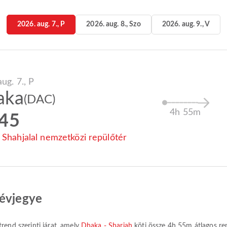
2026. aug. 7., P
2026. aug. 8., Szo
2026. aug. 9., V
ug. 7., P
aka
(DAC)
4h 55m
:45
 Shahjalal nemzetközi repülőtér
névjegye
rend szerinti járat, amely
Dhaka - Sharjah
köti össze
4h 55m
átlagos re