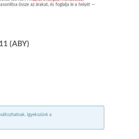
sonlítsa össze az árakat, és foglalja le a helyét —
511 (ABY)
l változhatnak. Igyekszünk a