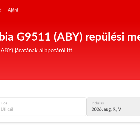
d
Ajánl
rabia G9511 (ABY) repülési m
ABY) járatának állapotáról itt
Hoz
Indulás
2026. aug. 9., V