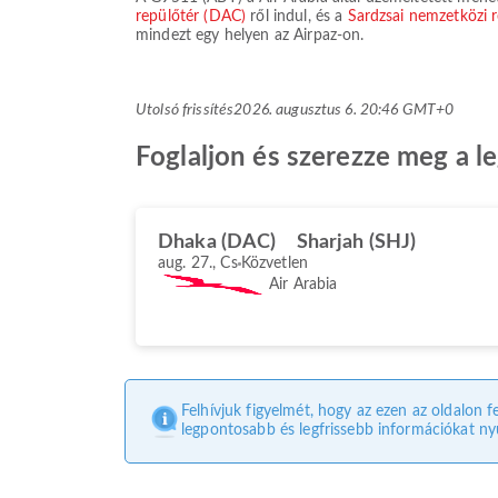
repülőtér (DAC)
ről indul, és a
Sardzsai nemzetközi 
mindezt egy helyen az Airpaz-on.
Utolsó frissítés
2026. augusztus 6. 20:46 GMT+0
Foglaljon és szerezze meg a l
Dhaka (DAC)
Sharjah (SHJ)
aug. 27., Cs
Közvetlen
Air Arabia
Felhívjuk figyelmét, hogy az ezen az oldalon f
legpontosabb és legfrissebb információkat nyú