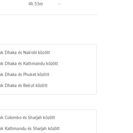
4h 55m
-
ok Dhaka és Nairobi között
tok Dhaka és Kathmandu között
ok Dhaka és Phuket között
ok Dhaka és Beirut között
ok Colombo és Sharjah között
ok Kathmandu és Sharjah között