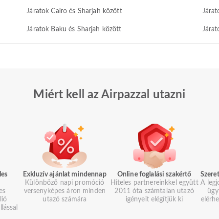
Járatok Cairo és Sharjah között
Járat
Járatok Baku és Sharjah között
Járat
Miért kell az Airpazzal utazni
les
Exkluzív ajánlat mindennap
Online foglalási szakértő
Szeret
Különböző napi promóció
Hiteles partnereinkkel együtt
A legj
es
versenyképes áron minden
2011 óta számtalan utazó
ügy
lió
utazó számára
igényeit elégítjük ki
elérh
llással