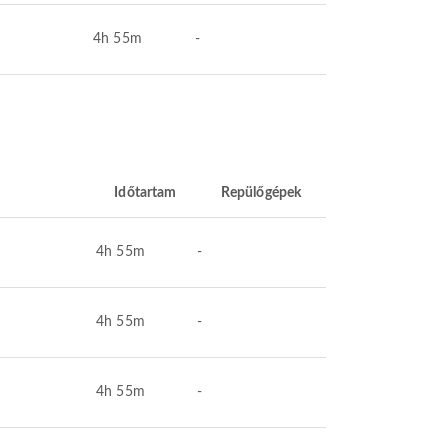
4h 55m
-
Időtartam
Repülőgépek
4h 55m
-
4h 55m
-
4h 55m
-