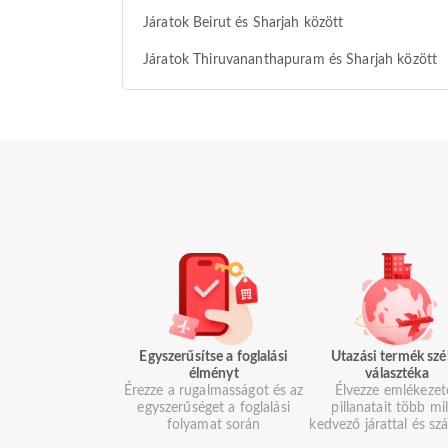
Járatok Beirut és Sharjah között
Járatok Thiruvananthapuram és Sharjah között
Egyszerűsítse a foglalási
Utazási termék szé
élményt
választéka
Érezze a rugalmasságot és az
Élvezze emlékezet
egyszerűséget a foglalási
pillanatait több mil
folyamat során
kedvező járattal és szá