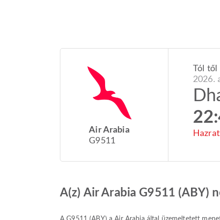
Tól től
2026. a
Dh
22
Air Arabia
Hazrat
G9511
A(z) Air Arabia G9511 (ABY) 
A
G9511
(
ABY
) a
Air Arabia
által üzemeltetett menet