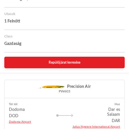
Utasok
1 Felnőtt
Class
Gazdaság
Repülőjárat keresése
Precision Air
PW603
Tól től
Hoz
Dodoma
Dar es
Salaam
DOD
DAR
Dodoma Airport
Julius Nyerere International Airport