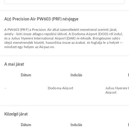
A(z) Precision Air PW603 (PRF) névjegye
A
PW603
(
PRF
) a
Precision Air
által üzemeltetett menetrend szerinti járat,
amely
-
köti össze
átlagos repülési idővel. A
Dodoma Airport (DOD)
ről indul,
és a
Julius Nyerere International Airport (DAR)
re érkezik. Böngésszen valós
idejű menetrendek között, hasonlítsa össze az árakat, és foglalja le a helyét —
mindezt egy helyen az Airpaz-on.
A mai járat
Dátum
Indulás
-
Dodoma Airport
Julius Nyerere 
Airport
Közelgő járat
Dátum
Indulás