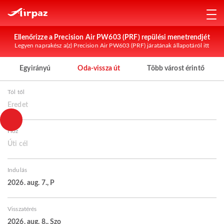
Ellenőrizze a Precision Air PW603 (PRF) repülési menetrendjét
Legyen naprakész a(z) Precision Air PW603 (PRF) járatának állapotáról itt
Egyirányú
Oda-vissza út
Több várost érintő
Tól től
Eredet
Hoz
Úti cél
Indulás
2026. aug. 7., P
Visszatérés
2026. aug. 8., Szo