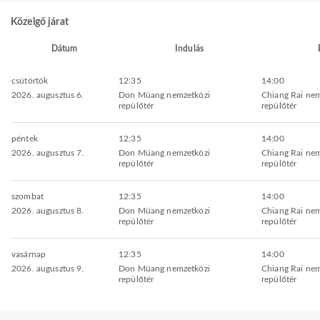
Közelgő járat
Dátum
Indulás
csütörtök
12:35
14:00
2026. augusztus 6.
Don Müang nemzetközi
Chiang Rai nem
repülőtér
repülőtér
péntek
12:35
14:00
2026. augusztus 7.
Don Müang nemzetközi
Chiang Rai nem
repülőtér
repülőtér
szombat
12:35
14:00
2026. augusztus 8.
Don Müang nemzetközi
Chiang Rai nem
repülőtér
repülőtér
vasárnap
12:35
14:00
2026. augusztus 9.
Don Müang nemzetközi
Chiang Rai nem
repülőtér
repülőtér