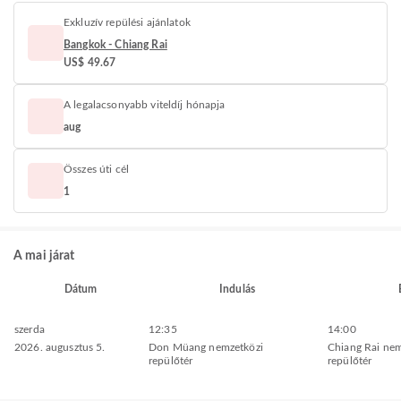
Exkluzív repülési ajánlatok
Bangkok - Chiang Rai
US$ 49.67
A legalacsonyabb viteldíj hónapja
aug
Összes úti cél
1
A mai járat
Dátum
Indulás
szerda
12:35
14:00
2026. augusztus 5.
Don Müang nemzetközi
Chiang Rai nem
repülőtér
repülőtér