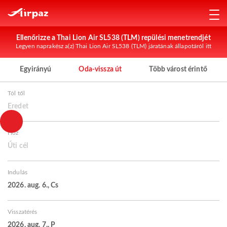
Ellenőrizze a Thai Lion Air SL538 (TLM) repülési menetrendjét
Legyen naprakész a(z) Thai Lion Air SL538 (TLM) járatának állapotáról itt
Egyirányú
Oda-vissza út
Több várost érintő
Tól től
Eredet
Hoz
Úti cél
Indulás
2026. aug. 6., Cs
Visszatérés
2026. aug. 7., P