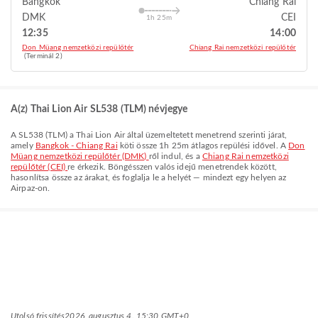
Bangkok
Chiang Rai
DMK
CEI
1h 25m
12:35
14:00
Don Müang nemzetközi repülőtér
Chiang Rai nemzetközi repülőtér
(Terminál 2)
A(z) Thai Lion Air SL538 (TLM) névjegye
A
SL538
(
TLM
) a
Thai Lion Air
által üzemeltetett menetrend szerinti járat,
amely
Bangkok - Chiang Rai
köti össze
1h 25m
átlagos repülési idővel. A
Don
Müang nemzetközi repülőtér (DMK)
ről indul, és a
Chiang Rai nemzetközi
repülőtér (CEI)
re érkezik. Böngésszen valós idejű menetrendek között,
hasonlítsa össze az árakat, és foglalja le a helyét — mindezt egy helyen az
Airpaz-on.
Utolsó frissítés
2026. augusztus 4. 15:30 GMT+0