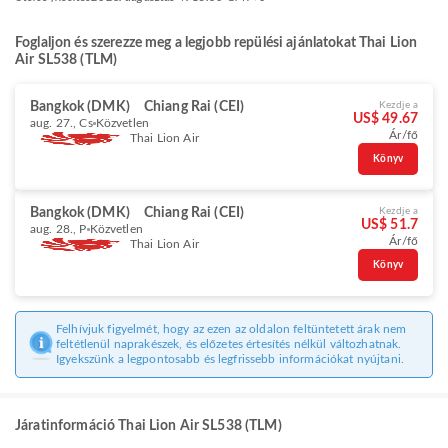
Foglaljon és szerezze meg a legjobb repülési ajánlatokat Thai Lion
Air SL538 (TLM)
Bangkok (DMK)
Chiang Rai (CEI)
Kezdje a
US$ 49.67
aug. 27., Cs
Közvetlen
Ár/fő
Thai Lion Air
Könyv
Bangkok (DMK)
Chiang Rai (CEI)
Kezdje a
US$ 51.7
aug. 28., P
Közvetlen
Ár/fő
Thai Lion Air
Könyv
Felhívjuk figyelmét, hogy az ezen az oldalon feltüntetett árak nem
feltétlenül naprakészek, és előzetes értesítés nélkül változhatnak.
Igyekszünk a legpontosabb és legfrissebb információkat nyújtani.
Járatinformáció Thai Lion Air SL538 (TLM)