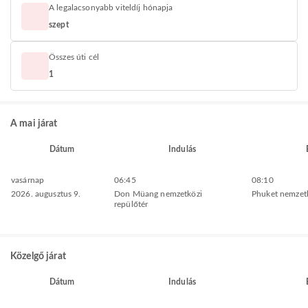
A legalacsonyabb viteldíj hónapja
szept
Összes úti cél
1
A mai járat
Dátum
Indulás
vasárnap
06:45
08:10
2026. augusztus 9.
Don Müang nemzetközi
Phuket nemzetk
repülőtér
Közelgő járat
Dátum
Indulás