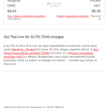
Bangkok
Phuket
DMK
HKT
1h 25m
06:45
08:10
Don Müang nemzetközi repülőtér
Phuket nemzetközi repülőtér
(Terminál
(Terminál 2)
3)
A(z) Thai Lion Air SL750 (TLM) névjegye
A
SL750
(
TLM
) a
Thai Lion Air
által üzemeltetett menetrend szerinti járat,
amely
Bangkok - Phuket
köti össze
1h 25m
átlagos repülési idővel. A
Don
Müang nemzetközi repülőtér (DMK)
ről indul, és a
Phuket nemzetközi
repülőtér (HKT)
re érkezik. Böngésszen valós idejű menetrendek között,
hasonlítsa össze az árakat, és foglalja le a helyét — mindezt egy helyen az
Airpaz-on.
Utolsó frissítés
2026. augusztus 6. 18:45 GMT+0