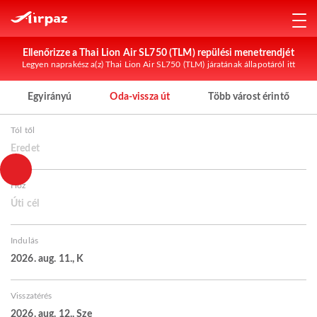
Ellenőrizze a Thai Lion Air SL750 (TLM) repülési menetrendjét
Legyen naprakész a(z) Thai Lion Air SL750 (TLM) járatának állapotáról itt
Egyirányú
Oda-vissza út
Több várost érintő
Tól től
Eredet
Hoz
Úti cél
Indulás
2026. aug. 11., K
Visszatérés
2026. aug. 12., Sze