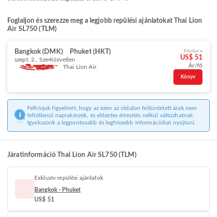
Foglaljon és szerezze meg a legjobb repülési ajánlatokat Thai Lion
Air SL750 (TLM)
Bangkok (DMK)
Phuket (HKT)
Kezdje a
US$ 51
szept. 2., Sze
Közvetlen
Ár/fő
Thai Lion Air
Könyv
Felhívjuk figyelmét, hogy az ezen az oldalon feltüntetett árak nem
feltétlenül naprakészek, és előzetes értesítés nélkül változhatnak.
Igyekszünk a legpontosabb és legfrissebb információkat nyújtani.
Járatinformáció Thai Lion Air SL750 (TLM)
Exkluzív repülési ajánlatok
Bangkok - Phuket
US$ 51