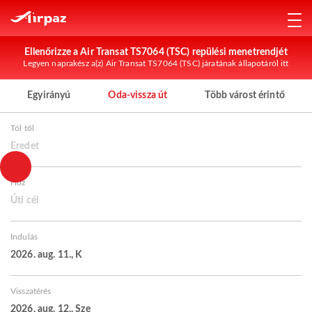
Ellenőrizze a Air Transat TS7064 (TSC) repülési menetrendjét
Legyen naprakész a(z) Air Transat TS7064 (TSC) járatának állapotáról itt
Egyirányú
Oda-vissza út
Több várost érintő
Tól től
Eredet
Hoz
Úti cél
Indulás
2026. aug. 11., K
Visszatérés
2026. aug. 12., Sze