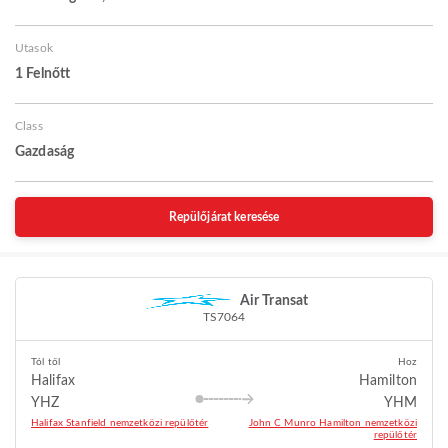
Utasok
1 Felnőtt
Class
Gazdaság
Repülőjárat keresése
Air Transat
TS7064
Tól től
Hoz
Halifax
Hamilton
YHZ
YHM
Halifax Stanfield nemzetközi repülőtér
John C Munro Hamilton nemzetközi
repülőtér