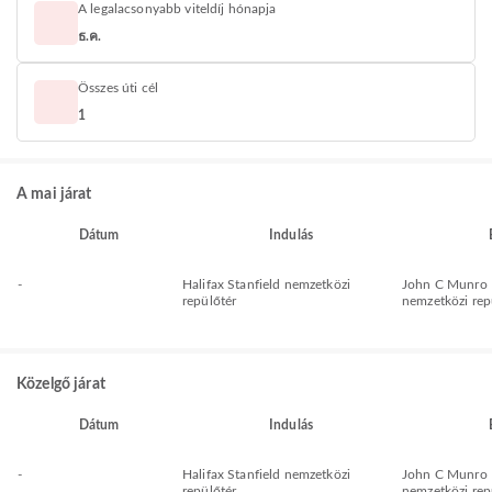
A legalacsonyabb viteldíj hónapja
ธ.ค.
Összes úti cél
1
A mai járat
Dátum
Indulás
-
Halifax Stanfield nemzetközi
John C Munro 
repülőtér
nemzetközi rep
Közelgő járat
Dátum
Indulás
-
Halifax Stanfield nemzetközi
John C Munro 
repülőtér
nemzetközi rep