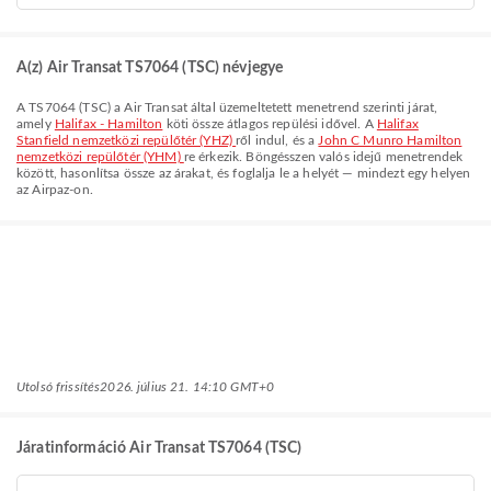
A(z) Air Transat TS7064 (TSC) névjegye
A
TS7064
(
TSC
) a
Air Transat
által üzemeltetett menetrend szerinti járat,
amely
Halifax - Hamilton
köti össze
átlagos repülési idővel. A
Halifax
Stanfield nemzetközi repülőtér (YHZ)
ről indul, és a
John C Munro Hamilton
nemzetközi repülőtér (YHM)
re érkezik. Böngésszen valós idejű menetrendek
között, hasonlítsa össze az árakat, és foglalja le a helyét — mindezt egy helyen
az Airpaz-on.
Utolsó frissítés
2026. július 21. 14:10 GMT+0
Járatinformáció Air Transat TS7064 (TSC)