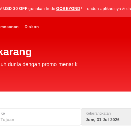
k!
USD 30 OFF
gunakan kode
GOBEYOND
! – unduh aplikasinya & da
emesanan
Diskon
ekarang
uruh dunia dengan promo menarik
Ke
Keberangkatan
Jum, 31 Jul 2026