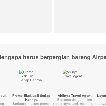
engapa harus berpergian bareng Airp
oduk
Promo Eksklusif Setiap
Ahlinya Travel Agent
Laya
Harinya
Bersama dengan mitra
ang
Berbagai macam promo
terpercaya kami, memenuhi
Laya