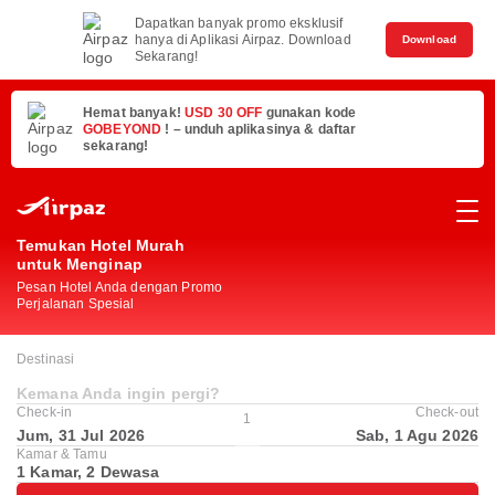
Dapatkan banyak promo eksklusif
hanya di Aplikasi Airpaz. Download
Download
Sekarang!
Hemat banyak!
USD 30 OFF
gunakan kode
GOBEYOND
! – unduh aplikasinya & daftar
sekarang!
Temukan Hotel Murah
untuk Menginap
Pesan Hotel Anda dengan Promo
Perjalanan Spesial
Destinasi
Kemana Anda ingin pergi?
Check-in
Check-out
1
Jum, 31 Jul 2026
Sab, 1 Agu 2026
Kamar & Tamu
1 Kamar, 2 Dewasa