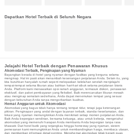
Dapatkan Hotel Terbaik di Seluruh Negara
Jelajahi Hotel Terbaik dengan Penawaran Khusus
Akomodasi Terbaik, Penginapan yang Nyaman
Bayangkan berada di hotel yang nyaman dengan fasilitas yang berguna selama
menginap. Hal ini pasti akan menambah kesenangan perjalanan Anda. Selain itu, yang
kita butuhkan hanyalah rumah seperti melepaskan kelelahan setelah menjelajahi
tempat-tempat selama liburan atau bahkan hari-hari sibuk selama perjalanan bisnis
Anda. Platform kami menawarkan opsi ramah anggaran, termasuk diskon, penawaran
eksklusif, dan paket pembayaran yang fleksibel. Baik merencanakan liburan mewah
atau menginap semalam sederhana, Anda dapat menemukan tempat yang sesuai
dengan kebutuhan Anda tanpa mengorbankan kualitas.
Hemat Anggaran untuk Akomodasi
Akomodasi yang bagus tidak hanya tentang tempat tidur, tetapi juga ketenangan
pikiran. Penginapan yang andal dengan layanan terbaik, standar keselamatan, dan
lokasi yang nyaman memungkinkan Anda menikmati setiap momen perjalanan Anda.
Baik Anda bepergian sendirian, bersama keluarga, atau untuk bekerja, mengetahui
akomodasi yang memenuhi harapan Anda membantu Anda bepergian tanpa rasa
khawatir. Dari hotel butik yang terjangkau hingga homestay yang nyaman, sistem
pemesanan kami memungkinkan Anda untuk membandingkan harga, membaca ulasan,
dan memberikan informasi detail penting. Menghemat akomodasi tidak berarti puas