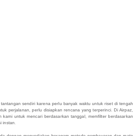
tangan sendiri karena perlu banyak waktu untuk riset di tengah
uk perjalanan, perlu disiapkan rencana yang terperinci. Di Airpaz,
an kami untuk mencari berdasarkan tanggal, memfilter berdasarkan
 instan.
Anda dengan menyediakan beragam metode pembayaran dan mata