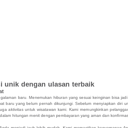
ksi unik dengan ulasan terbaik
at
aman baru. Menemukan hiburan yang sesuai keinginan bisa jadi tan
pat baru yang belum pernah dikunjungi. Sebelum menyiapkan diri unt
n juga aktivitas untuk wisatawan kami. Kami memungkinkan pelangg
an dalam hitungan menit dengan pembayaran yang aman dan konfirmasi
 Anda menjadi jauh lebih mudah. Kami memastikan kenyamanan 