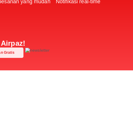
 pesanan yang mudah
Notifikasi real-time
Airpaz!
n Gratis