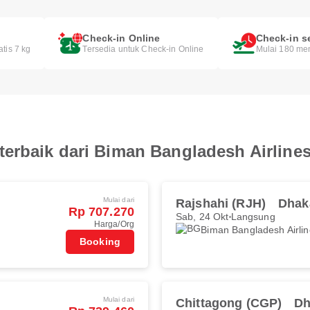
Check-in Online
Check-in s
atis 7 kg
Tersedia untuk Check-in Online
Mulai 180 me
erbaik dari Biman Bangladesh Airline
Mulai dari
Rajshahi (RJH)
Dhak
Rp 707.270
Sab, 24 Okt
Langsung
Harga/Org
Biman Bangladesh Airli
Booking
Mulai dari
Chittagong (CGP)
Dh