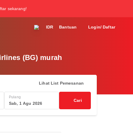
ftar sekarang!
IDR
Bantuan
Login/ Daftar
irlines (BG) murah
Lihat List Pemesanan
Pulang
Cari
Sab, 1 Agu 2026