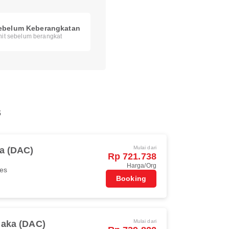
ebelum Keberangkatan
nit sebelum berangkat
s
Mulai dari
a (DAC)
Rp 721.738
Harga/Org
nes
Booking
Mulai dari
aka (DAC)