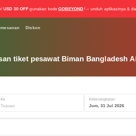
k!
USD 30 OFF
gunakan kode
GOBEYOND
! – unduh aplikasinya & da
emesanan
Diskon
san tiket pesawat Biman Bangladesh A
Ke
Keberangkatan
Jum, 31 Jul 2026