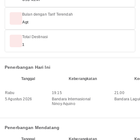
Bulan dengan Tarif Terendah
Agt
Total Destinasi
1
Penerbangan Hari Ini
Tanggal
Keberangkatan
Ke
Rabu
19.15
21.00
5 Agustus 2026
Bandara Internasional
Bandara Lagu
Ninoy Aquino
Penerbangan Mendatang
Tanggal
Keberangkatan
Ke