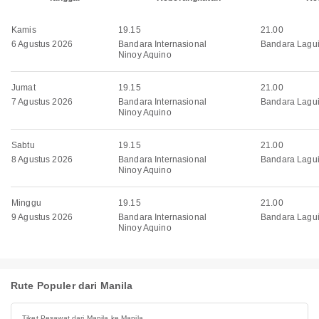
Kamis
19.15
21.00
6 Agustus 2026
Bandara Internasional
Bandara Lagu
Ninoy Aquino
Jumat
19.15
21.00
7 Agustus 2026
Bandara Internasional
Bandara Lagu
Ninoy Aquino
Sabtu
19.15
21.00
8 Agustus 2026
Bandara Internasional
Bandara Lagu
Ninoy Aquino
Minggu
19.15
21.00
9 Agustus 2026
Bandara Internasional
Bandara Lagu
Ninoy Aquino
Rute Populer dari Manila
Tiket Pesawat dari Manila ke Manila