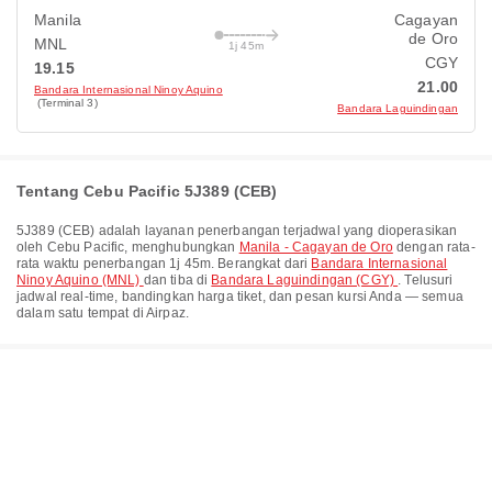
Manila
Cagayan
de Oro
MNL
1j 45m
CGY
19.15
21.00
Bandara Internasional Ninoy Aquino
(Terminal 3)
Bandara Laguindingan
Tentang Cebu Pacific 5J389 (CEB)
5J389
(
CEB
) adalah layanan penerbangan terjadwal yang dioperasikan
oleh
Cebu Pacific
, menghubungkan
Manila - Cagayan de Oro
dengan rata-
rata waktu penerbangan
1j 45m
. Berangkat dari
Bandara Internasional
Ninoy Aquino (MNL)
dan tiba di
Bandara Laguindingan (CGY)
. Telusuri
jadwal real-time, bandingkan harga tiket, dan pesan kursi Anda — semua
dalam satu tempat di Airpaz.