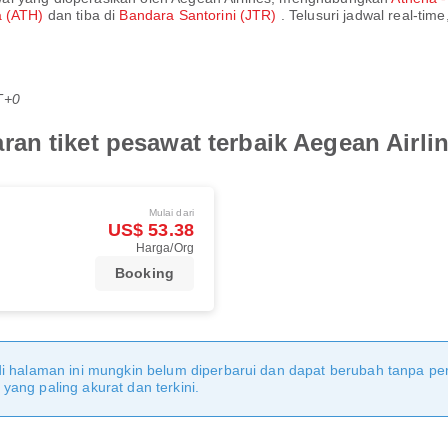
a (ATH)
dan tiba di
Bandara Santorini (JTR)
. Telusuri jadwal real-ti
T+0
an tiket pesawat terbaik Aegean Airli
Mulai dari
US$ 53.38
Harga/Org
Booking
di halaman ini mungkin belum diperbarui dan dapat berubah tanpa 
ang paling akurat dan terkini.