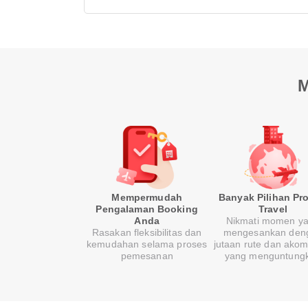
M
Mempermudah
Banyak Pilihan Pr
Pengalaman Booking
Travel
Anda
Nikmati momen y
Rasakan fleksibilitas dan
mengesankan den
kemudahan selama proses
jutaan rute dan ako
pemesanan
yang menguntung