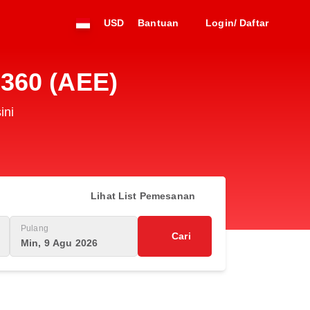
USD
Bantuan
Login/ Daftar
3360 (AEE)
ini
Lihat List Pemesanan
Pulang
Cari
Min, 9 Agu 2026