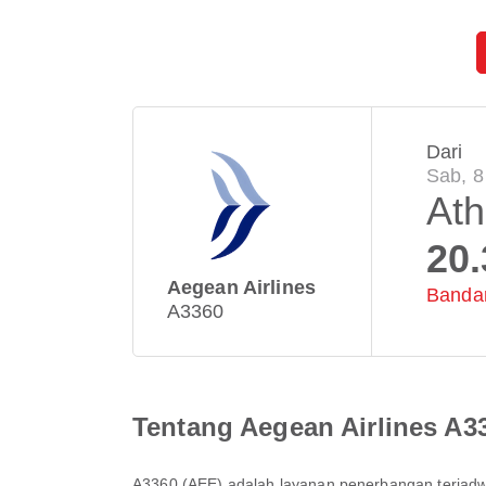
Dari
Sab, 8
At
20.
Aegean Airlines
Bandar
A3360
Tentang Aegean Airlines A3
A3360
(
AEE
) adalah layanan penerbangan terjadw