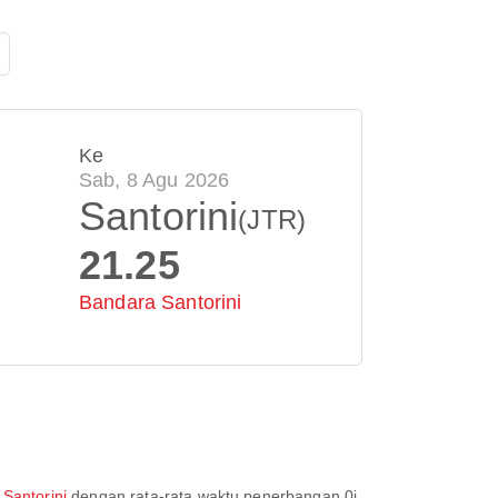
Ke
Sab, 8 Agu 2026
Santorini
(JTR)
21.25
Bandara Santorini
 Santorini
dengan rata-rata waktu penerbangan
0j