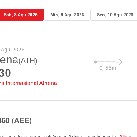
Sab, 8 Agu 2026
Min, 9 Agu 2026
Sen, 10 Agu 2026
 Agu 2026
hena
(ATH)
0j 55m
30
a Internasional Athena
360 (AEE)
al yang dioperasikan oleh
Aegean Airlines
, menghubungkan
Athena -