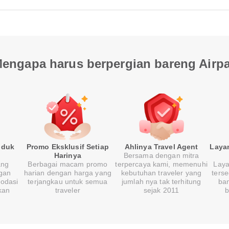
engapa harus berpergian bareng Airp
oduk
Promo Eksklusif Setiap
Ahlinya Travel Agent
Laya
Harinya
Bersama dengan mitra
ang
Berbagai macam promo
terpercaya kami, memenuhi
Laya
gan
harian dengan harga yang
kebutuhan traveler yang
ters
modasi
terjangkau untuk semua
jumlah nya tak terhitung
ban
kan
traveler
sejak 2011
b