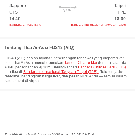
Sapporo
Taipei
4j 20m
CTS
TPE
14.40
18.00
Bandara Chitose Baru
Bandara Internasional Taoyuan Taipei
Tentang Thai AirAsia FD243 (AIQ)
FD243
(
AIQ
) adalah layanan penerbangan terjadwal yang dioperasikan
oleh
Thai AirAsia
, menghubungkan
Taipei - Chiang Mai
dengan rata-rata
waktu penerbangan
4j 20m
. Berangkat dari
Bandara Chitose Baru (CTS)
dan tiba di
Bandara Internasional Taoyuan Taipei (TPE)
. Telusuri jadwal
real-time, bandingkan harga tiket, dan pesan kursi Anda — semua dalam
satu tempat di Airpaz.