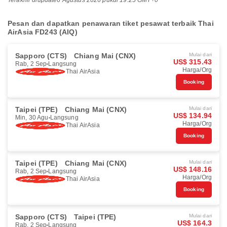
Terakhir diupdate
6 Agustus 2026 pukul 19.25 GMT+0
Pesan dan dapatkan penawaran tiket pesawat terbaik Thai
AirAsia FD243 (AIQ)
Sapporo (CTS)
Chiang Mai (CNX)
Mulai dari
US$ 315.43
Rab, 2 Sep
Langsung
Harga/Org
Thai AirAsia
Booking
Taipei (TPE)
Chiang Mai (CNX)
Mulai dari
US$ 134.94
Min, 30 Agu
Langsung
Harga/Org
Thai AirAsia
Booking
Taipei (TPE)
Chiang Mai (CNX)
Mulai dari
US$ 148.16
Rab, 2 Sep
Langsung
Harga/Org
Thai AirAsia
Booking
Sapporo (CTS)
Taipei (TPE)
Mulai dari
US$ 164.3
Rab, 2 Sep
Langsung