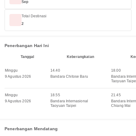
Sep
Total Destinasi
2
Penerbangan Hari Ini
Tanggal
Keberangkatan
Ke
Minggu
14.40
18.00
9 Agustus 2026
Bandara Chitose Baru
Bandara Inter
Taoyuan Taipe
Minggu
18.55
21.45
9 Agustus 2026
Bandara Internasional
Bandara Inter
Taoyuan Taipei
Chiang Mai
Penerbangan Mendatang