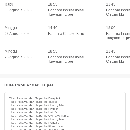
Rabu
18.55
21.45
19 Agustus 2026
Bandara Internasional
Bandara Inter
Taoyuan Taipei
Chiang Mai
Minggu
14.40
18.00
23 Agustus 2026
Bandara Chitose Baru
Bandara Inter
Taoyuan Taipe
Minggu
18.55
21.45
23 Agustus 2026
Bandara Internasional
Bandara Inter
Taoyuan Taipei
Chiang Mai
Rute Populer dari Taipei
Tiket Pesawat dari Taipei ke Bangkok
Tiket Pesawat dari Taipei ke Taipei
Tiket Pesawat dari Taipei ke Chiang Mai
Tiket Pesawat dari Taipei ke Phuket
Tiket Pesawat dari Taipei ke Hat Yai
Tiket Pesawat dari Taipei ke Okinawa Naha
Tiket Pesawat dari Taipei ke Chiang Rai
Tiket Pesawat dari Taipei ke Penang
Tiket Pesawat dari Taipei ke Khon Kaen
Tiket Pesawat dari Taipei ke Surat Thani