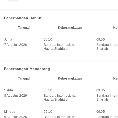
Penerbangan Hari Ini
Tanggal
Keberangkatan
Ke
Jumat
06.10
09.05
7 Agustus 2026
Bandara Internasional
Bandara Inter
Hazrat Shahjalal
Sharjah
Penerbangan Mendatang
Tanggal
Keberangkatan
Ke
Sabtu
06.10
09.05
8 Agustus 2026
Bandara Internasional
Bandara Inter
Hazrat Shahjalal
Sharjah
Minggu
06.10
09.05
9 Agustus 2026
Bandara Internasional
Bandara Inter