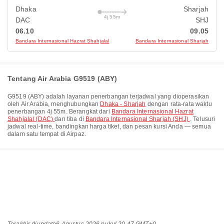
Dhaka
Sharjah
4j 55m
DAC
SHJ
06.10
09.05
Bandara Internasional Hazrat Shahjalal
Bandara Internasional Sharjah
Tentang Air Arabia G9519 (ABY)
G9519
(
ABY
) adalah layanan penerbangan terjadwal yang dioperasikan
oleh
Air Arabia
, menghubungkan
Dhaka - Sharjah
dengan rata-rata waktu
penerbangan
4j 55m
. Berangkat dari
Bandara Internasional Hazrat
Shahjalal (DAC)
dan tiba di
Bandara Internasional Sharjah (SHJ)
. Telusuri
jadwal real-time, bandingkan harga tiket, dan pesan kursi Anda — semua
dalam satu tempat di Airpaz.