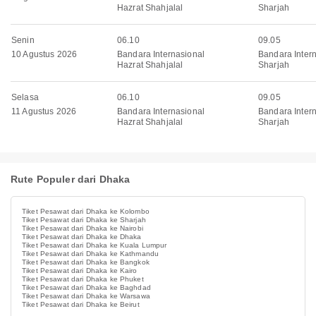
Hazrat Shahjalal
Sharjah
Senin
06.10
09.05
10 Agustus 2026
Bandara Internasional
Bandara Inter
Hazrat Shahjalal
Sharjah
Selasa
06.10
09.05
11 Agustus 2026
Bandara Internasional
Bandara Inter
Hazrat Shahjalal
Sharjah
Rute Populer dari Dhaka
Tiket Pesawat dari Dhaka ke Kolombo
Tiket Pesawat dari Dhaka ke Sharjah
Tiket Pesawat dari Dhaka ke Nairobi
Tiket Pesawat dari Dhaka ke Dhaka
Tiket Pesawat dari Dhaka ke Kuala Lumpur
Tiket Pesawat dari Dhaka ke Kathmandu
Tiket Pesawat dari Dhaka ke Bangkok
Tiket Pesawat dari Dhaka ke Kairo
Tiket Pesawat dari Dhaka ke Phuket
Tiket Pesawat dari Dhaka ke Baghdad
Tiket Pesawat dari Dhaka ke Warsawa
Tiket Pesawat dari Dhaka ke Beirut