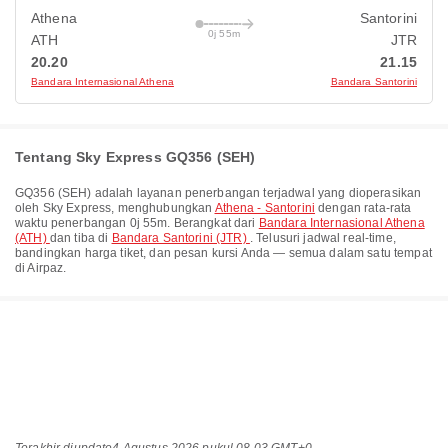
Athena
Santorini
0j 55m
ATH
JTR
20.20
21.15
Bandara Internasional Athena
Bandara Santorini
Tentang Sky Express GQ356 (SEH)
GQ356
(
SEH
) adalah layanan penerbangan terjadwal yang dioperasikan
oleh
Sky Express
, menghubungkan
Athena - Santorini
dengan rata-rata
waktu penerbangan
0j 55m
. Berangkat dari
Bandara Internasional Athena
(ATH)
dan tiba di
Bandara Santorini (JTR)
. Telusuri jadwal real-time,
bandingkan harga tiket, dan pesan kursi Anda — semua dalam satu tempat
di Airpaz.