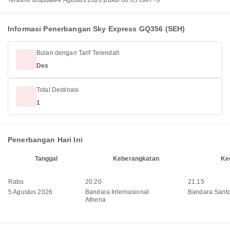
Terakhir diupdate
4 Agustus 2026 pukul 08.03 GMT+0
Informasi Penerbangan Sky Express GQ356 (SEH)
Bulan dengan Tarif Terendah
Des
Total Destinasi
1
Penerbangan Hari Ini
Tanggal
Keberangkatan
Ke
Rabu
20.20
21.15
5 Agustus 2026
Bandara Internasional
Bandara Santo
Athena