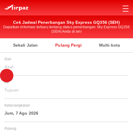
Cek Jadwal Penerbangan Sky Express GQ356 (SEH)
Dapatkan informasi terbaru tentang status penerbangan Sky Express GQ356
(SEH) Anda di sini
Sekali Jalan
Pulang Pergi
Multi-kota
Dari
Asal
Ke
Tujuan
Keberangkatan
Jum, 7 Agu 2026
Pulang