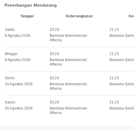
Penerbangan Mendatang
Tanggal
Keberangkatan
Ke
Sabtu
20.20
21.15
8 Agustus 2026
Bandara Internasional
Bandara Santo
Athena
Minggu
20.20
21.15
9 Agustus 2026
Bandara Internasional
Bandara Santo
Athena
Senin
20.20
21.15
10 Agustus 2026
Bandara Internasional
Bandara Santo
Athena
Kamis
20.20
21.15
20 Agustus 2026
Bandara Internasional
Bandara Santo
Athena