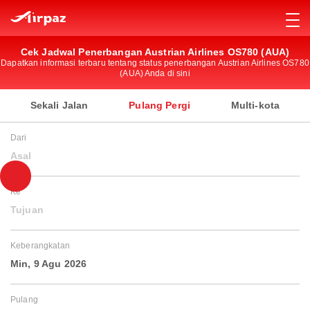
Cek Jadwal Penerbangan Austrian Airlines OS780 (AUA)
Dapatkan informasi terbaru tentang status penerbangan Austrian Airlines OS780
(AUA) Anda di sini
Sekali Jalan
Pulang Pergi
Multi-kota
Dari
Asal
Ke
Tujuan
Keberangkatan
Min, 9 Agu 2026
Pulang