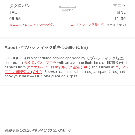
タクロバン
マニラ
1時間35分
TAC
MNL
09:55
11:30
ダニエル・Z・ロマオルデス空港
ニノイ・アキノ国際空港
(ターミナル 3)
About セブパシフィック航空 5J660 (CEB)
5J660
(
CEB
) is a scheduled service operated by
セブパシフィック航空
,
connecting
タクロバン - マニラ
with an average flight time of
1時間35分
. It
departs from
ダニエル・Z・ロマオルデス空港 (TAC)
and arrives at
ニノイ・
アキノ国際空港 (MNL)
. Browse real-time schedules, compare fares, and
book your seat — all in one place on Airpaz.
最終更新日
2026年8月4日 00:35 GMT+0